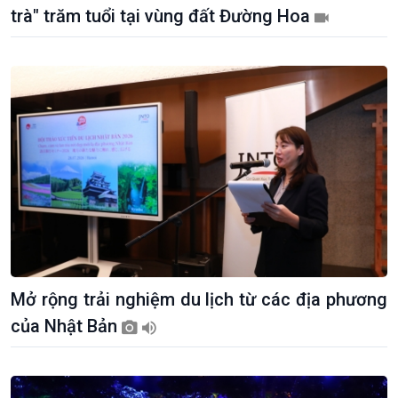
Sức sống hàng Việt
Biển đảo Việt Nam
trà" trăm tuổi tại vùng đất Đường Hoa
Khởi nghiệp
Tâm tình biên giới và hải
Tuyên chiến với gian lận
đảo
thương mại
Tìm hiểu biển, đảo Việt
Nam
Mở rộng trải nghiệm du lịch từ các địa phương
của Nhật Bản