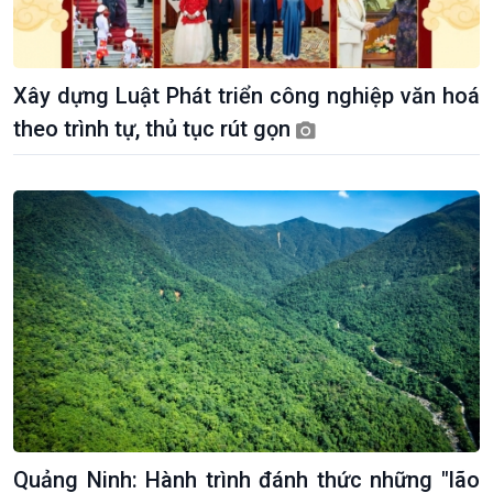
Xây dựng Luật Phát triển công nghiệp văn hoá
theo trình tự, thủ tục rút gọn
Kinh tế
Nông nghiệp & Biển đảo
Tin Kinh tế
Tin Nông nghiệp & Biển
Trước giờ mở cửa
đảo
Dòng chảy Kinh tế
Mùa vàng
Quảng Ninh: Hành trình đánh thức những "lão