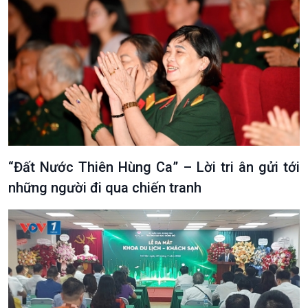
Văn hoá & Du lịch
Multimedia
Tin Văn hoá & Du lịch
Ảnh
Chát với người nổi tiếng
Video
Câu chuyện Thể thao
Infographic
“Đất Nước Thiên Hùng Ca” – Lời tri ân gửi tới
E-Magazine
những người đi qua chiến tranh