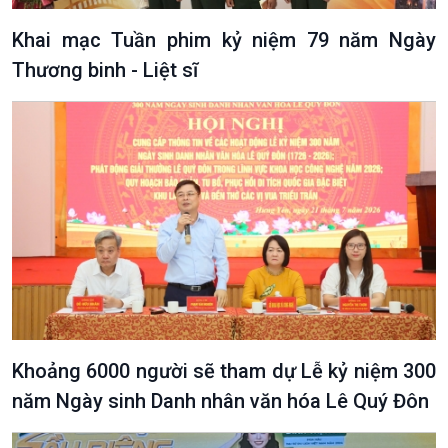
Khai mạc Tuần phim kỷ niệm 79 năm Ngày
Thương binh - Liệt sĩ
Podcast
Góc nhìn VOV1
Bình luận
10 phút Sự kiện - Luận bàn
Câu chuyện thời sự
Dòng chảy sự kiện
Đối thoại
Diễn đàn chủ nhật
Khoảng 6000 người sẽ tham dự Lễ kỷ niệm 300
Chuyện đêm
năm Ngày sinh Danh nhân văn hóa Lê Quý Đôn