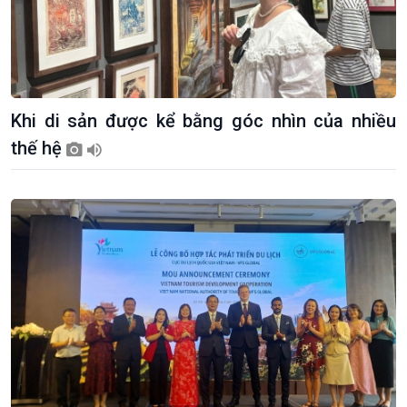
Giới thiệu
Thời sự
Khi di sản được kể bằng góc nhìn của nhiều
Thời sự 6h
thế hệ
Thời sự 12h
Thời sự 18h
Thời sự 21h30
Bản tin
Chuyên mục
Theo dòng Thời sự