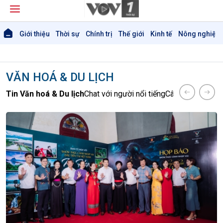
Giới thiệu
Thời sự
Chính trị
Thế giới
Kinh tế
Nông nghiệp 
VĂN HOÁ & DU LỊCH
Tin Văn hoá & Du lịch
Chat với người nổi tiếng
Câu chuyện Thể 