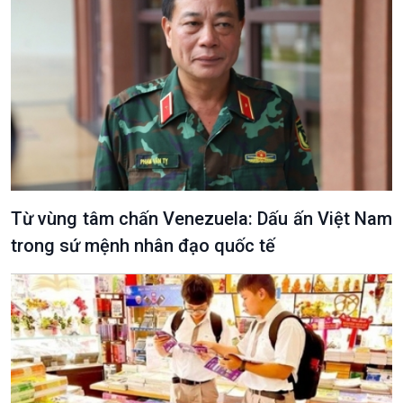
Văn hoá & Du lịch
Multimedia
Tin Văn hoá & Du lịch
Ảnh
Chát với người nổi tiếng
Video
Câu chuyện Thể thao
Infographic
E-Magazine
Từ vùng tâm chấn Venezuela: Dấu ấn Việt Nam
trong sứ mệnh nhân đạo quốc tế