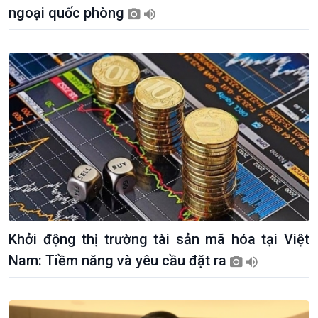
Khởi nghiệp
Tâm tình biên giới và hải
ngoại quốc phòng
Tuyên chiến với gian lận
đảo
thương mại
Tìm hiểu biển, đảo Việt
Nam
Khởi động thị trường tài sản mã hóa tại Việt
Nam: Tiềm năng và yêu cầu đặt ra