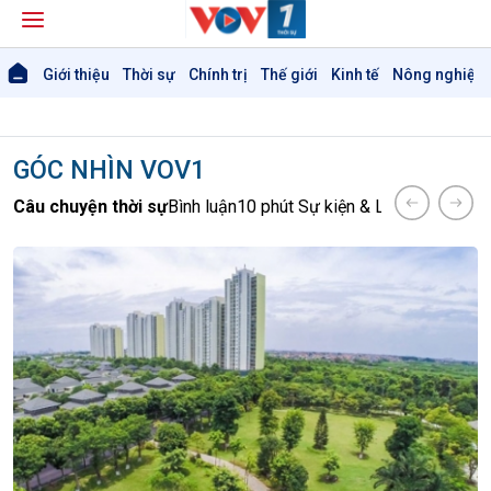
Giới thiệu
Thời sự
Chính trị
Thế giới
Kinh tế
Nông nghiệp 
GÓC NHÌN VOV1
Câu chuyện thời sự
Bình luận
10 phút Sự kiện & Luận bàn
Dòng 