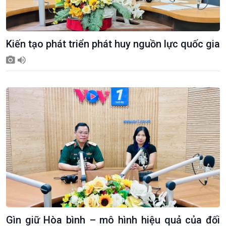
Kiến tạo phát triển phát huy nguồn lực quốc gia
Kinh tế
Nông nghiệp & Biển đảo
Tin Kinh tế
Tin Nông nghiệp & Biển
Trước giờ mở cửa
đảo
Dòng chảy Kinh tế
Mùa vàng
Sức sống hàng Việt
Biển đảo Việt Nam
Gìn giữ Hòa bình – mô hình hiệu quả của đối