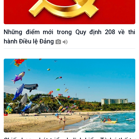
Những điểm mới trong Quy định 208 về thi
Giới thiệu
Thời sự
hành Điều lệ Đảng
Thời sự 6h
Thời sự 12h
Thời sự 18h
Thời sự 21h30
Bản tin
Chuyên mục
Theo dòng Thời sự