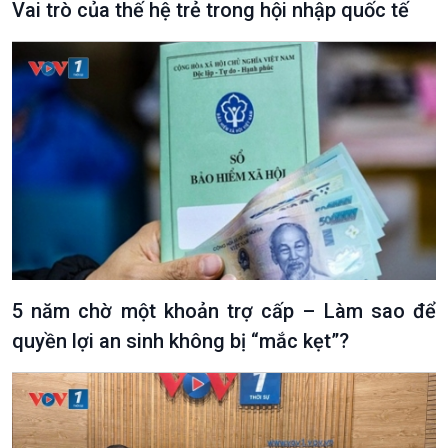
Vai trò của thế hệ trẻ trong hội nhập quốc tế
Podcast
Góc nhìn VOV1
Bình luận
10 phút Sự kiện - Luận bàn
Câu chuyện thời sự
Dòng chảy sự kiện
Đối thoại
5 năm chờ một khoản trợ cấp – Làm sao để
Diễn đàn chủ nhật
Chuyện đêm
quyền lợi an sinh không bị “mắc kẹt”?