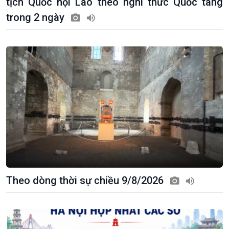
tịch Quốc hội Lào theo nghi thức Quốc tang
trong 2 ngày
Xã hội
Khoa học & Công nghệ
Tin Đời sống & Xã hội
Tin Khoa học & Công nghệ
360 độ Sức khỏe
Kết nối công nghệ
Chuyển đổi Xanh
Sống chung với biến đổi
Tài nguyên và Môi trường
khí hậu
Chuyên gia của bạn
Xã hội chuyển động
Bước chân đến trường
Theo dòng thời sự chiều 9/8/2026