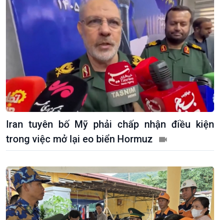
Chính trị
Thế giới
Tin Chính trị
Tin thế giới
Chính phủ với người dân
Vấn đề quốc tế
Quốc hội với cử tri
Hồ sơ sự kiện quốc tế
Xây dựng đảng
Thế giới & Việt Nam
Đảng trong cuộc sống
Biên cương - Một dải vững
Nhận diện sự thật
bền
Pháp luật và đời sống
Iran tuyên bố Mỹ phải chấp nhận điều kiện
trong việc mở lại eo biển Hormuz