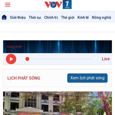
Giới thiệu
Thời sự
Chính trị
Thế giới
Kinh tế
Nông nghiệp 
Đang phát
Live
Xem lịch phát sóng
LỊCH PHÁT SÓNG