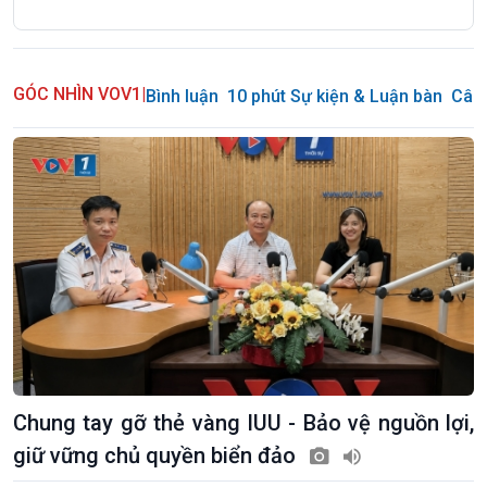
GÓC NHÌN VOV1
|
Bình luận
10 phút Sự kiện & Luận bàn
Câu 
Chung tay gỡ thẻ vàng IUU - Bảo vệ nguồn lợi,
giữ vững chủ quyền biển đảo