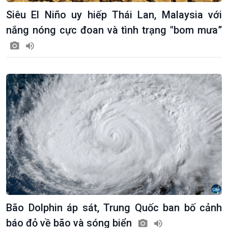
Siêu El Niño uy hiếp Thái Lan, Malaysia với
nắng nóng cực đoan và tình trạng "bom mưa”
Bão Dolphin áp sát, Trung Quốc ban bố cảnh
báo đỏ về bão và sóng biển
Podcast
Góc nhìn VOV1