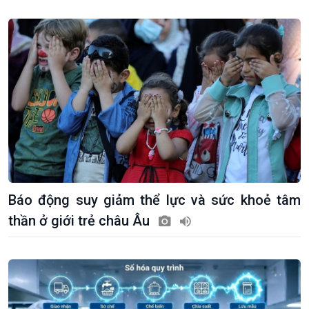
Kinh tế
Nông nghiệp & Biển đảo
Tin Kinh tế
Tin Nông nghiệp & Biển
Trước giờ mở cửa
đảo
Dòng chảy Kinh tế
Mùa vàng
Sức sống hàng Việt
Biển đảo Việt Nam
Khởi nghiệp
Tâm tình biên giới và hải
Tuyên chiến với gian lận
đảo
thương mại
Tìm hiểu biển, đảo Việt
Nam
Báo động suy giảm thể lực và sức khoẻ tâm
thần ở giới trẻ châu Âu