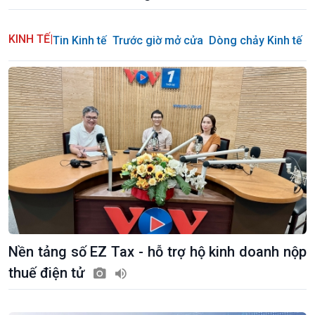
Bình luận
10 phút Sự kiện - Luận bàn
KINH TẾ
|
Tin Kinh tế
Trước giờ mở cửa
Dòng chảy Kinh tế
S
Câu chuyện thời sự
Dòng chảy sự kiện
Đối thoại
Diễn đàn chủ nhật
Chuyện đêm
Nền tảng số EZ Tax - hỗ trợ hộ kinh doanh nộp
thuế điện tử