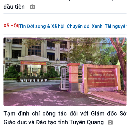
VOV1 đặc biệt
đầu tiên
Thanh âm ký sự
Chân dung cuộc sống
Các chương trình đặc biệt
XÃ HỘI
|
Tin Đời sống & Xã hội
Chuyển đổi Xanh
Tài nguyên 
Tạm đình chỉ công tác đối với Giám đốc Sở
Giáo dục và Đào tạo tỉnh Tuyên Quang