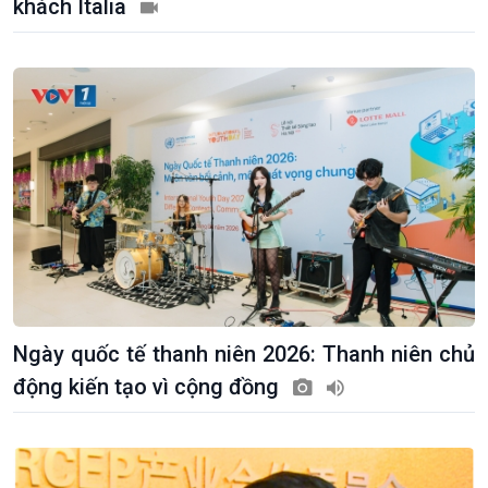
khách Italia
Văn hoá & Du lịch
Multimedia
Tin Văn hoá & Du lịch
Ảnh
Chát với người nổi tiếng
Video
Câu chuyện Thể thao
Infographic
E-Magazine
Ngày quốc tế thanh niên 2026: Thanh niên chủ
động kiến tạo vì cộng đồng