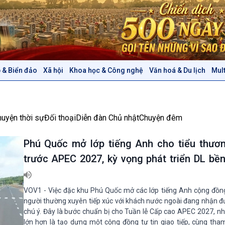
 & Biển đảo
Xã hội
Khoa học & Công nghệ
Văn hoá & Du lịch
Mul
Chính trị
Thế giới
Tin Chính trị
Tin thế giới
Chính phủ với người dân
Vấn đề quốc tế
huyện thời sự
Đối thoại
Diễn đàn Chủ nhật
Chuyện đêm
Quốc hội với cử tri
Hồ sơ sự kiện quốc tế
Xây dựng đảng
Thế giới & Việt Nam
Phú Quốc mở lớp tiếng Anh cho tiểu thương
Đảng trong cuộc sống
Biên cương - Một dải vững
trước APEC 2027, kỳ vọng phát triển DL b
Nhận diện sự thật
bền
Pháp luật và đời sống
VOV1 - Việc đặc khu Phú Quốc mở các lớp tiếng Anh cộng đồ
người thường xuyên tiếp xúc với khách nước ngoài đang nhận đ
Văn hoá & Du lịch
Multimedia
chú ý. Đây là bước chuẩn bị cho Tuần lễ Cấp cao APEC 2027, n
Tin Văn hoá & Du lịch
Ảnh
lớn hơn là tạo dựng một cộng đồng tự tin giao tiếp, cùng tha