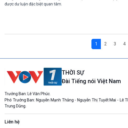
được dư luận đặc biệt quan tâm.
1
2
3
4
THỜI SỰ
Đài Tiếng nói Việt Nam
Trưởng Ban: Lê Văn Phúc.
Phó Trưởng Ban: Nguyễn Mạnh Thắng - Nguyễn Thị Tuyết Mai - Lê T
Trung Dũng.
Liên hệ