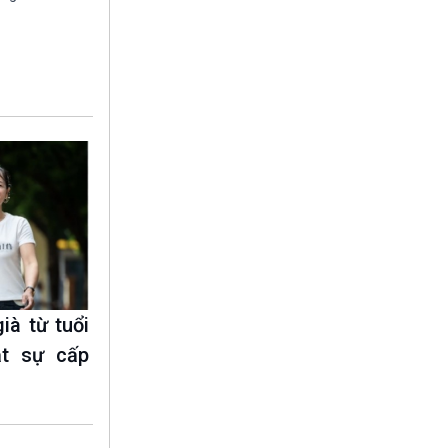
10 phút Sự kiện - Luận bàn
Câu chuyện thời sự
Dòng chảy sự kiện
Đối thoại
Diễn đàn chủ nhật
Chuyện đêm
ià từ tuổi
t sự cấp