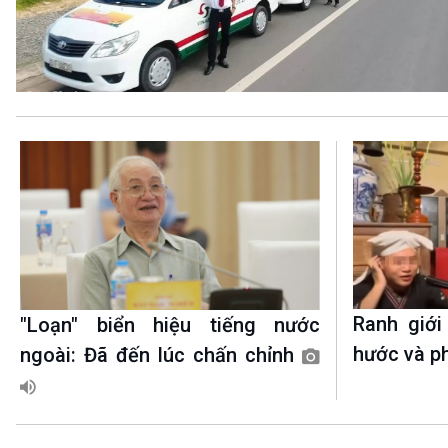
360 độ Sức khỏe
Kết nối công nghệ
Chuyển đổi Xanh
Sống chung với biến đổi
Tài nguyên và Môi trường
khí hậu
Chuyên gia của bạn
Xã hội chuyển động
Bước chân đến trường
VOV1 đặc biệt
Thanh âm ký sự
Chân dung cuộc sống
Các chương trình đặc biệt
Ranh giớ
"Loạn" biển hiệu tiếng nước
hước và 
ngoài: Đã đến lúc chấn chỉnh