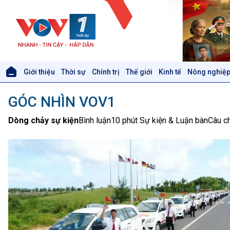
Giới thiệu
Thời sự
Chính trị
Thế giới
Kinh tế
Nông nghiệp
Giới thiệu
Thời sự
GÓC NHÌN VOV1
Thời sự 6h
Thời sự 12h
Dòng chảy sự kiện
Bình luận
10 phút Sự kiện & Luận bàn
Câu c
Thời sự 18h
Thời sự 21h30
Bản tin
Chuyên mục
Theo dòng Thời sự
Xã hội
Khoa học & Công nghệ
Tin Đời sống & Xã hội
Tin Khoa học & Công nghệ