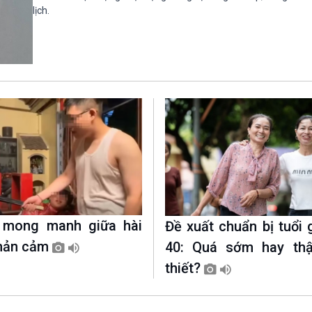
Chát với người nổi tiếng
Video
lịch.
Câu chuyện Thể thao
Infographic
E-Magazine
i mong manh giữa hài
Đề xuất chuẩn bị tuổi g
phản cảm
40: Quá sớm hay thậ
thiết?