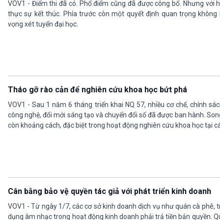
VOV1 - Điểm thi đã có. Phổ điểm cũng đã được công bố. Nhưng với hàn
thực sự kết thúc. Phía trước còn một quyết định quan trọng không
vọng xét tuyển đại học.
Tháo gỡ rào cản để nghiên cứu khoa học bứt phá
VOV1 - Sau 1 năm 6 tháng triển khai NQ 57, nhiều cơ chế, chính sác
công nghệ, đổi mới sáng tạo và chuyển đổi số đã được ban hành. Song
còn khoảng cách, đặc biệt trong hoạt động nghiên cứu khoa học tại c
Cân bằng bảo vệ quyền tác giả với phát triển kinh doanh
VOV1 - Từ ngày 1/7, các cơ sở kinh doanh dịch vụ như quán cà phê, t
dụng âm nhạc trong hoạt động kinh doanh phải trả tiền bản quyền. Q