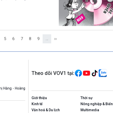
5
6
7
8
9
…
››
Theo dõi VOV1 tại:
hị Hằng - Hoàng
Giới thiệu
Thời sự
Kinh tế
Nông nghiệp & Biển
Văn hoá & Du lịch
Multimedia