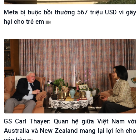
Meta bị buộc bồi thường 567 triệu USD vì gây
hại cho trẻ em
Kinh tế
Nông nghiệp & Biển đảo
GS Carl Thayer: Quan hệ giữa Việt Nam với
Tin Kinh tế
Tin Nông nghiệp & Biển
Australia và New Zealand mang lại lợi ích cho
Trước giờ mở cửa
đảo
Dòng chảy Kinh tế
Mùa vàng