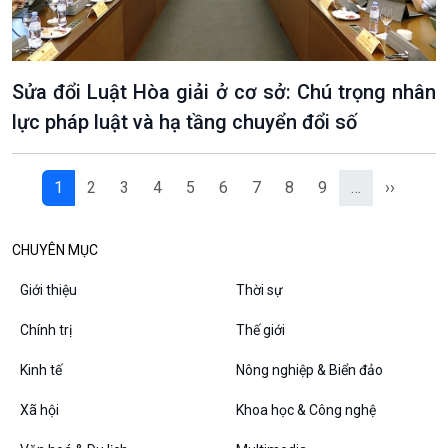
Sửa đổi Luật Hòa giải ở cơ sở: Chú trọng nhân
lực pháp luật và hạ tầng chuyển đổi số
1
2
3
4
5
6
7
8
9
…
››
CHUYÊN MỤC
Giới thiệu
Thời sự
Chính trị
Thế giới
Kinh tế
Nông nghiệp & Biển đảo
Xã hội
Khoa học & Công nghệ