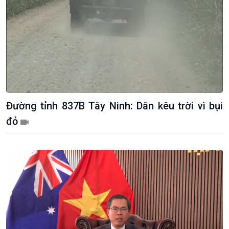
Đường tỉnh 837B Tây Ninh: Dân kêu trời vì bụi
đỏ
Chính trị
Thế giới
Tin Chính trị
Tin thế giới
Chính phủ với người dân
Vấn đề quốc tế
Quốc hội với cử tri
Hồ sơ sự kiện quốc tế
Xây dựng đảng
Thế giới & Việt Nam
Đảng trong cuộc sống
Biên cương - Một dải vững
Nhận diện sự thật
bền
Pháp luật và đời sống