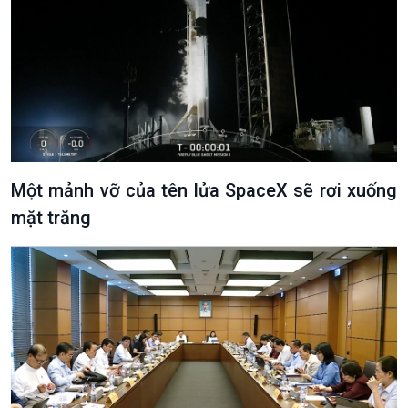
Một mảnh vỡ của tên lửa SpaceX sẽ rơi xuống
mặt trăng
VOV1 đặc biệt
Thanh âm ký sự
Chân dung cuộc sống
Các chương trình đặc biệt