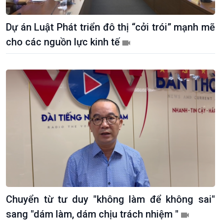
Dự án Luật Phát triển đô thị “cởi trói” mạnh mẽ
cho các nguồn lực kinh tế
Giới thiệu
Thời sự
Thời sự 6h
Thời sự 12h
Thời sự 18h
Thời sự 21h30
Bản tin
Chuyên mục
Theo dòng Thời sự
Chuyển từ tư duy "không làm để không sai"
sang "dám làm, dám chịu trách nhiệm "