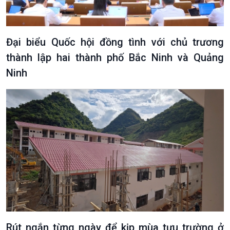
Đại biểu Quốc hội đồng tình với chủ trương
thành lập hai thành phố Bắc Ninh và Quảng
Ninh
Podcast
Góc nhìn VOV1
Bình luận
10 phút Sự kiện - Luận bàn
Câu chuyện thời sự
Dòng chảy sự kiện
Đối thoại
Diễn đàn chủ nhật
Chuyện đêm
Rút ngắn từng ngày để kịp mùa tựu trường ở