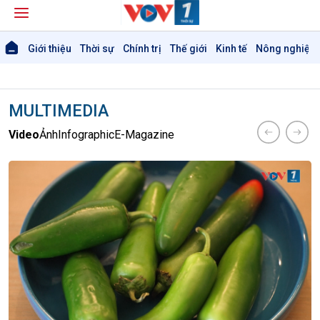
Giới thiệu
Thời sự
Chính trị
Thế giới
Kinh tế
Nông nghiệp 
MULTIMEDIA
Video
Ảnh
Infographic
E-Magazine