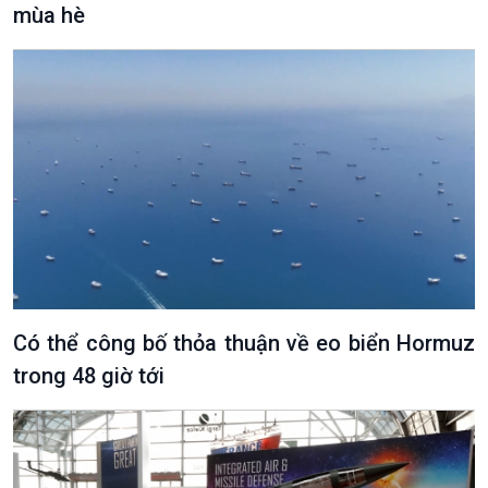
mùa hè
Văn hoá & Du lịch
Multimedia
Tin Văn hoá & Du lịch
Ảnh
Chát với người nổi tiếng
Video
Câu chuyện Thể thao
Infographic
E-Magazine
Có thể công bố thỏa thuận về eo biển Hormuz
trong 48 giờ tới