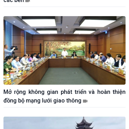
các bên
Sức sống hàng Việt
Biển đảo Việt Nam
Khởi nghiệp
Tâm tình biên giới và hải
Tuyên chiến với gian lận
đảo
thương mại
Tìm hiểu biển, đảo Việt
Nam
Mở rộng không gian phát triển và hoàn thiện
đồng bộ mạng lưới giao thông