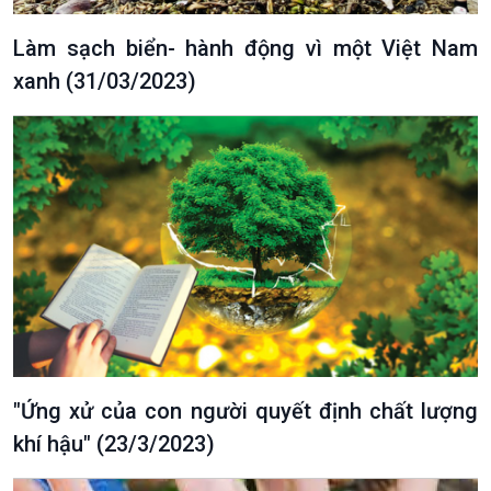
Xã hội
Khoa học & Công nghệ
Tin Đời sống & Xã hội
Tin Khoa học & Công nghệ
Làm sạch biển- hành động vì một Việt Nam
360 độ Sức khỏe
Kết nối công nghệ
xanh (31/03/2023)
Chuyển đổi Xanh
Sống chung với biến đổi
Tài nguyên và Môi trường
khí hậu
Chuyên gia của bạn
Xã hội chuyển động
Bước chân đến trường
"Ứng xử của con người quyết định chất lượng
khí hậu" (23/3/2023)