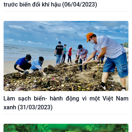
trước biến đổi khí hậu (06/04/2023)
Kinh tế
Nông nghiệp & Biển đảo
Làm sạch biển- hành động vì một Việt Nam
Tin Kinh tế
Tin Nông nghiệp & Biển
xanh (31/03/2023)
Trước giờ mở cửa
đảo
Dòng chảy Kinh tế
Mùa vàng
Sức sống hàng Việt
Biển đảo Việt Nam