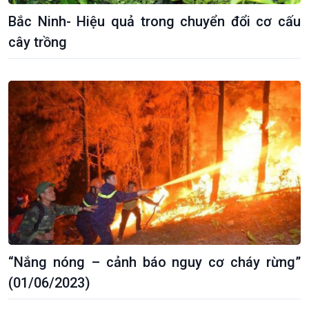
Bắc Ninh- Hiệu quả trong chuyển đổi cơ cấu
cây trồng
Giới thiệu
Thời sự
Thời sự 6h
Thời sự 12h
Thời sự 18h
Thời sự 21h30
Bản tin
Chuyên mục
Theo dòng Thời sự
“Nắng nóng – cảnh báo nguy cơ cháy rừng”
(01/06/2023)