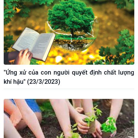
Khởi nghiệp
Tâm tình biên giới và hải
Tuyên chiến với gian lận
đảo
thương mại
Tìm hiểu biển, đảo Việt
Nam
"Ứng xử của con người quyết định chất lượng
khí hậu" (23/3/2023)