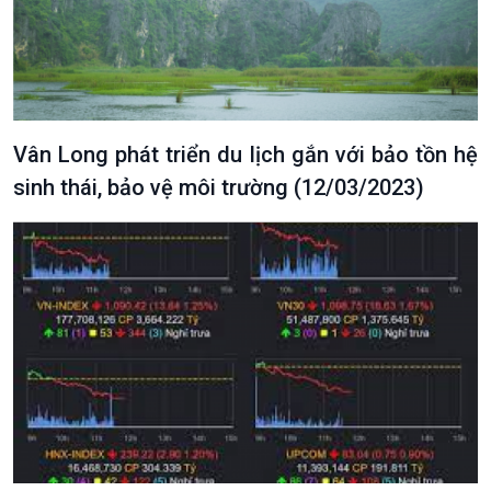
Văn hoá & Du lịch
Multimedia
Vân Long phát triển du lịch gắn với bảo tồn hệ
Tin Văn hoá & Du lịch
Ảnh
sinh thái, bảo vệ môi trường (12/03/2023)
Chát với người nổi tiếng
Video
Câu chuyện Thể thao
Infographic
E-Magazine