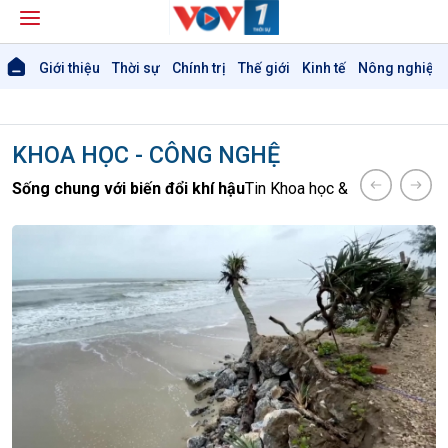
Giới thiệu
Thời sự
Chính trị
Thế giới
Kinh tế
Nông nghiệp 
KHOA HỌC - CÔNG NGHỆ
Sống chung với biến đổi khí hậu
Tin Khoa học & Công nghệ
Kết