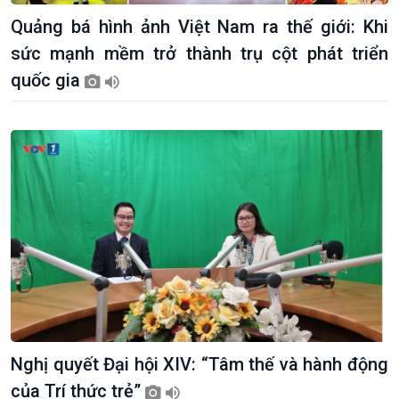
Dòng chảy Kinh tế
Mùa vàng
Quảng bá hình ảnh Việt Nam ra thế giới: Khi
Sức sống hàng Việt
Biển đảo Việt Nam
sức mạnh mềm trở thành trụ cột phát triển
Khởi nghiệp
Tâm tình biên giới và hải
quốc gia
Tuyên chiến với gian lận
đảo
thương mại
Tìm hiểu biển, đảo Việt
Nam
Nghị quyết Đại hội XIV: “Tâm thế và hành động
của Trí thức trẻ”