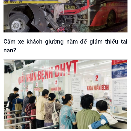
Cấm xe khách giường nằm để giảm thiểu tai
nạn?
Podcast
Góc nhìn VOV1
Bình luận
10 phút Sự kiện - Luận bàn
Câu chuyện thời sự
Dòng chảy sự kiện
Đối thoại
Diễn đàn chủ nhật