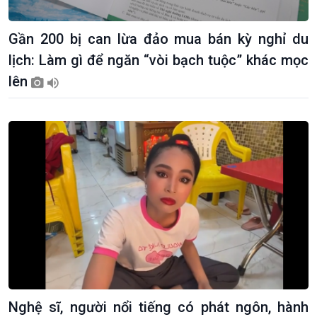
Gần 200 bị can lừa đảo mua bán kỳ nghỉ du
lịch: Làm gì để ngăn “vòi bạch tuộc” khác mọc
lên
Giới thiệu
Thời sự
Thời sự 6h
Thời sự 12h
Thời sự 18h
Thời sự 21h30
Bản tin
Chuyên mục
Theo dòng Thời sự
Nghệ sĩ, người nổi tiếng có phát ngôn, hành