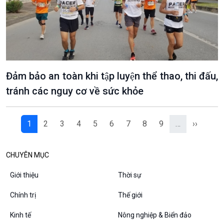
Chân dung cuộc sống
Các chương trình đặc biệt
Đảm bảo an toàn khi tập luyện thể thao, thi đấu,
tránh các nguy cơ về sức khỏe
1
2
3
4
5
6
7
8
9
…
››
CHUYÊN MỤC
Giới thiệu
Thời sự
Chính trị
Thế giới
Kinh tế
Nông nghiệp & Biển đảo