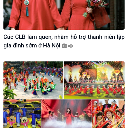
Các CLB làm quen, nhằm hỗ trợ thanh niên lập
gia đình sớm ở Hà Nội
Kinh tế
Nông nghiệp & Biển đảo
Tin Kinh tế
Tin Nông nghiệp & Biển
Trước giờ mở cửa
đảo