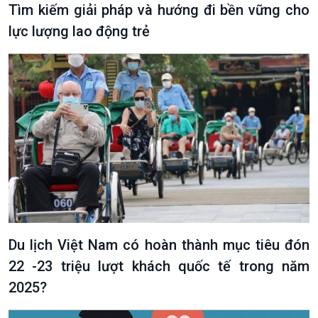
Tìm kiếm giải pháp và hướng đi bền vững cho
lực lượng lao động trẻ
Văn hoá & Du lịch
Multimedia
Tin Văn hoá & Du lịch
Ảnh
Chát với người nổi tiếng
Video
Câu chuyện Thể thao
Infographic
E-Magazine
Du lịch Việt Nam có hoàn thành mục tiêu đón
22 -23 triệu lượt khách quốc tế trong năm
2025?