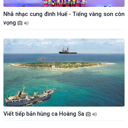
Giới thiệu
Thời sự
Nhã nhạc cung đình Huế - Tiếng vàng son còn
Thời sự 6h
vọng
Thời sự 12h
Thời sự 18h
Thời sự 21h30
Bản tin
Chuyên mục
Theo dòng Thời sự
Viết tiếp bản hùng ca Hoàng Sa