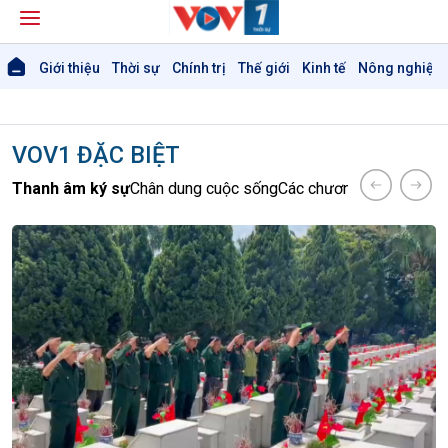
Giới thiệu
Thời sự
Chính trị
Thế giới
Kinh tế
Nông nghiệp 
VOV1 ĐẶC BIỆT
Thanh âm ký sự
Chân dung cuộc sống
Các chương trình đặc biệ