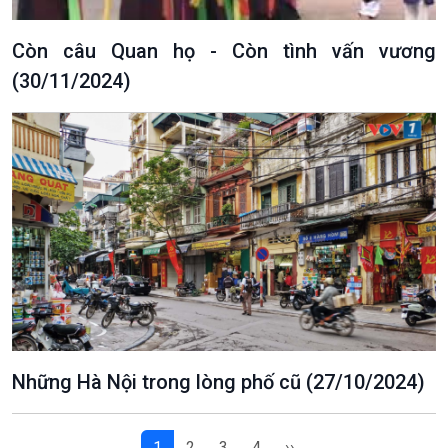
Còn câu Quan họ - Còn tình vấn vương
(30/11/2024)
VOV1 đặc biệt
Thanh âm ký sự
Chân dung cuộc sống
Các chương trình đặc biệt
Những Hà Nội trong lòng phố cũ (27/10/2024)
1
2
3
4
››