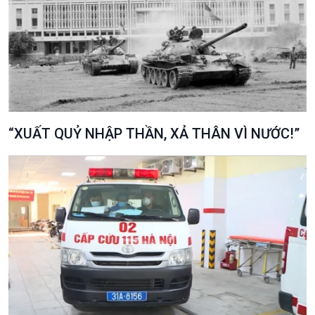
“XUẤT QUỶ NHẬP THẦN, XẢ THÂN VÌ NƯỚC!”