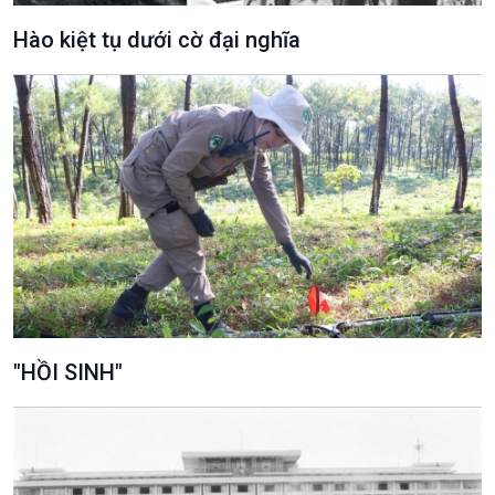
Hào kiệt tụ dưới cờ đại nghĩa
Văn hoá & Du lịch
Multimedia
Tin Văn hoá & Du lịch
Ảnh
Chát với người nổi tiếng
Video
Câu chuyện Thể thao
Infographic
"HỒI SINH"
E-Magazine