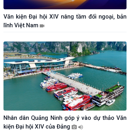
Văn kiện Đại hội XIV nâng tầm đối ngoại, bản
lĩnh Việt Nam
Kinh tế
Nông nghiệp & Biển đảo
Tin Kinh tế
Tin Nông nghiệp & Biển
Trước giờ mở cửa
đảo
Dòng chảy Kinh tế
Mùa vàng
Nhân dân Quảng Ninh góp ý vào dự thảo Văn
Sức sống hàng Việt
Biển đảo Việt Nam
Khởi nghiệp
Tâm tình biên giới và hải
kiện Đại hội XIV của Đảng