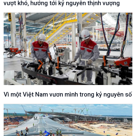
vượt khó, hướng tới kỷ nguyên thịnh vượng
Podcast
Góc nhìn VOV1
Bình luận
10 phút Sự kiện - Luận bàn
Câu chuyện thời sự
Dòng chảy sự kiện
Đối thoại
Diễn đàn chủ nhật
Chuyện đêm
Vì một Việt Nam vươn mình trong kỷ nguyên số