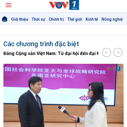
Giới thiệu
Thời sự
Chính trị
Thế giới
Kinh tế
Nông nghiệp 
Các chương trình đặc biệt
Đảng Cộng sản Việt Nam: Từ đại hội đến đại hội
Chương trì