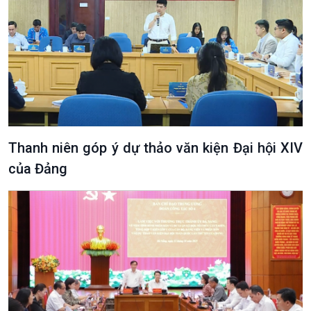
Văn hoá & Du lịch
Multimedia
Tin Văn hoá & Du lịch
Ảnh
Chát với người nổi tiếng
Video
Câu chuyện Thể thao
Infographic
E-Magazine
Thanh niên góp ý dự thảo văn kiện Đại hội XIV
của Đảng