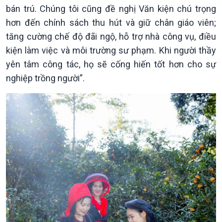
bán trú. Chúng tôi cũng đề nghị Văn kiện chú trọng
hơn đến chính sách thu hút và giữ chân giáo viên;
tăng cường chế độ đãi ngộ, hỗ trợ nhà công vụ, điều
kiện làm việc và môi trường sư phạm. Khi người thầy
yên tâm công tác, họ sẽ cống hiến tốt hơn cho sự
Văn hoá & Du lịch
Multimedia
nghiệp trồng người”.
Tin Văn hoá & Du lịch
Ảnh
Chát với người nổi tiếng
Video
Câu chuyện Thể thao
Infographic
E-Magazine