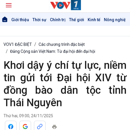
Giới thiệu
Thời sự
Chính trị
Thế giới
Kinh tế
Nông nghiệp 
VOV1 ĐẶC BIỆT
Các chương trình đặc biệt
Đảng Cộng sản Việt Nam: Từ đại hội đến đại hội
Khơi dậy ý chí tự lực, niềm
tin gửi tới Đại hội XIV từ
đồng bào dân tộc tỉnh
Thái Nguyên
Thứ hai, 09:00, 24/11/2025