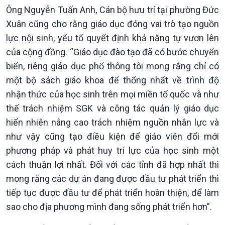
Ông Nguyễn Tuấn Anh, Cán bộ hưu trí tại phường Đức
Xuân cũng cho rằng giáo dục đóng vai trò tạo nguồn
lực nội sinh, yếu tố quyết định khả năng tự vươn lên
Podcast
Góc nhìn VOV1
của cộng đồng. “Giáo dục đào tạo đã có bước chuyển
biến, riêng giáo dục phổ thông tôi mong rằng chỉ có
Bình luận
10 phút Sự kiện - Luận bàn
một bộ sách giáo khoa để thống nhất về trình độ
Câu chuyện thời sự
nhận thức của học sinh trên mọi miền tổ quốc và như
Dòng chảy sự kiện
thế trách nhiệm SGK và công tác quản lý giáo dục
Đối thoại
hiển nhiên nâng cao trách nhiệm nguồn nhân lực và
Diễn đàn chủ nhật
như vậy cũng tạo điều kiện để giáo viên đổi mới
Chuyện đêm
phương pháp và phát huy trí lực của học sinh một
cách thuận lợi nhất. Đối với các tỉnh đã hợp nhất thì
mong rằng các dự án đang được đầu tư phát triển thì
tiếp tục được đầu tư để phát triển hoàn thiện, để làm
sao cho địa phương mình đang sống phát triển hơn”.