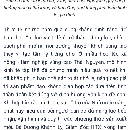
Phụ nữ dân tộc thiểu số, vùng cao Thái Nguyên ngày càng
khẳng định vị thế trong xã hội cũng như trong phát triển kinh
tế gia đình.
Kinh tế
Nông nghiệp & Biển đảo
Thực tế những năm qua cũng khẳng định rằng, để
Tin Kinh tế
Tin Nông nghiệp & Biển
Trước giờ mở cửa
đảo
tinh thần “tự lực vươn lên” trở thành động lực, chính
Dòng chảy Kinh tế
Mùa vàng
sách phải mở ra môi trường khuyến khích sáng tạo
Sức sống hàng Việt
Biển đảo Việt Nam
thay vì tạo tâm lý trông chờ. Ở nhiều hợp tác xã
Khởi nghiệp
Tâm tình biên giới và hải
nông - lâm nghiệp vùng cao Thái Nguyên, mô hình
Tuyên chiến với gian lận
đảo
kinh tế tập thể đã chứng minh hiệu quả rõ nét khi
thương mại
Tìm hiểu biển, đảo Việt
đã khắc phục hạn chế sản xuất nhỏ lẻ, nâng cao giá
Nam
trị sản phẩm, tạo không gian hợp tác dựa trên tinh
thần đoàn kết đúng với định hướng Văn kiện đề cập.
Khi hợp tác xã phát triển, sự hỗ trợ của Nhà nước càng
phát huy hiệu quả bởi người dân có đủ năng lực tiếp
nhận, vận hành và duy trì các phương thức sản xuất
mới. Bà Dương Khánh Ly, Giám đốc HTX Nông lâm