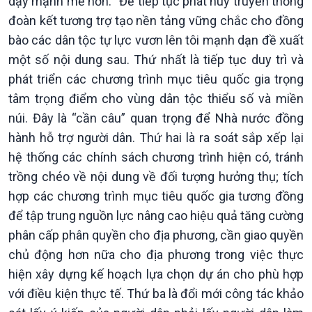
dậy mạnh mẽ hơn. “Để tiếp tục phát huy truyền thống
đoàn kết tương trợ tạo nền tảng vững chắc cho đồng
Chính trị
Thế giới
bào các dân tộc tự lực vươn lên tôi mạnh dạn đề xuất
Tin Chính trị
Tin thế giới
một số nội dung sau. Thứ nhất là tiếp tục duy trì và
Chính phủ với người dân
Vấn đề quốc tế
phát triển các chương trình mục tiêu quốc gia trọng
Quốc hội với cử tri
Hồ sơ sự kiện quốc tế
tâm trọng điểm cho vùng dân tộc thiểu số và miền
Xây dựng đảng
Thế giới & Việt Nam
núi. Đây là “cần câu” quan trọng để Nhà nước đồng
Đảng trong cuộc sống
Biên cương - Một dải vững
hành hỗ trợ người dân. Thứ hai là ra soát sắp xếp lại
Nhận diện sự thật
bền
Pháp luật và đời sống
hệ thống các chính sách chương trình hiện có, tránh
trồng chéo về nội dung về đối tượng hưởng thụ; tích
hợp các chương trình mục tiêu quốc gia tương đồng
để tập trung nguồn lực nâng cao hiệu quả tăng cường
phân cấp phân quyền cho địa phương, cần giao quyền
chủ động hơn nữa cho địa phương trong việc thực
hiện xây dựng kế hoạch lựa chọn dự án cho phù hợp
với điều kiện thực tế. Thứ ba là đổi mới công tác khảo