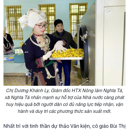
Xã hội
Khoa học & Công nghệ
Tin Đời sống & Xã hội
Tin Khoa học & Công nghệ
360 độ Sức khỏe
Kết nối công nghệ
Chuyển đổi Xanh
Sống chung với biến đổi
Tài nguyên và Môi trường
khí hậu
Chuyên gia của bạn
Xã hội chuyển động
Bước chân đến trường
Chị Dương Khánh Ly, Giám đốc HTX Nông lâm Nghĩa Tá,
xã Nghĩa Tá nhấn mạnh sự hỗ trợ của Nhà nước càng phát
huy hiệu quả bởi người dân có đủ năng lực tiếp nhận, vận
hành và duy trì các phương thức sản xuất mới.
Nhất trí với tinh thần dự thảo Văn kiện, cô giáo Bùi Thị