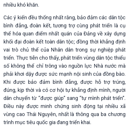
nhiều khó khăn.
Giới thiệu
Thời sự
Thời sự 6h
Các ý kiến đều thống nhất rằng, bảo đảm các dân tộc
Thời sự 12h
bình đẳng, đoàn kết, tương trợ cùng phát triển là cụ
Thời sự 18h
thể hóa quan điểm nhất quán của Đảng về xây dựng
Thời sự 21h30
khối đại đoàn kết toàn dân tộc; đồng thời khẳng định
Bản tin
vai trò chủ thể của Nhân dân trong sự nghiệp phát
Chuyên mục
Theo dòng Thời sự
triển. Thực tiễn cho thấy, phát triển vùng dân tộc thiểu
số không thể chỉ trông vào nguồn lực Nhà nước mà
phải khơi dậy được sức mạnh nội sinh của đồng bào.
Khi được bảo đảm bình đẳng, được hỗ trợ trúng,
đúng, kịp thời và có cơ hội tự khẳng định mình, người
dân chuyển từ “được giúp” sang “tự mình phát triển”.
Điều này được minh chứng sinh động tại nhiều xã
vùng cao Thái Nguyên, nhất là thông qua ba chương
trình mục tiêu quốc gia đang triển khai.