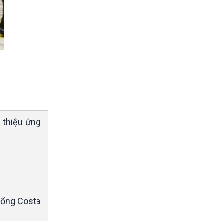
i thiệu ứng
hống Costa