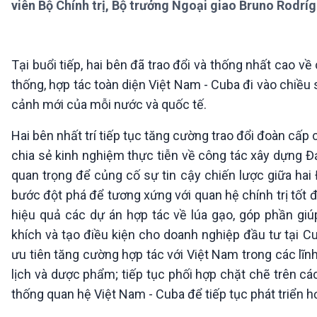
viên Bộ Chính trị, Bộ trưởng Ngoại giao Bruno Rodríg
360 độ Sức khỏe
Kết nối công nghệ
Chuyển đổi Xanh
Sống chung với biến đổi
Tài nguyên và Môi trường
khí hậu
Chuyên gia của bạn
Tại buổi tiếp, hai bên đã trao đổi và thống nhất cao 
Xã hội chuyển động
thống, hợp tác toàn diện Việt Nam - Cuba đi vào chiều s
Bước chân đến trường
cảnh mới của mỗi nước và quốc tế.
VOV1 đặc biệt
Hai bên nhất trí tiếp tục tăng cường trao đổi đoàn cấp c
Thanh âm ký sự
chia sẻ kinh nghiệm thực tiễn về công tác xây dựng Đả
Chân dung cuộc sống
Các chương trình đặc biệt
quan trọng để củng cố sự tin cậy chiến lược giữa hai
bước đột phá để tương xứng với quan hệ chính trị tốt đ
hiệu quả các dự án hợp tác về lúa gạo, góp phần gi
khích và tạo điều kiện cho doanh nghiệp đầu tư tại 
ưu tiên tăng cường hợp tác với Việt Nam trong các lĩn
lịch và dược phẩm; tiếp tục phối hợp chặt chẽ trên cá
thống quan hệ Việt Nam - Cuba để tiếp tục phát triển h