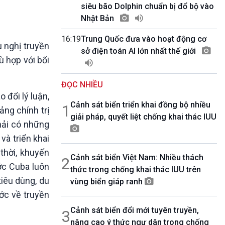
10 phút Sự kiện - Luận bàn
siêu bão Dolphin chuẩn bị đổ bộ vào
Câu chuyện thời sự
Nhật Bản
Dòng chảy sự kiện
16:19
Trung Quốc đưa vào hoạt động cơ
Đối thoại
u nghị truyền
sở điện toán AI lớn nhất thế giới
Diễn đàn chủ nhật
ù hợp với bối
Chuyện đêm
ĐỌC NHIỀU
 đổi lý luận,
Cảnh sát biển triển khai đồng bộ nhiều
1
ảng chính trị
giải pháp, quyết liệt chống khai thác IUU
hải có những
và triển khai
thời, khuyến
Cảnh sát biển Việt Nam: Nhiều thách
2
ớc Cuba luôn
thức trong chống khai thác IUU trên
tiêu dùng, du
vùng biển giáp ranh
ước về truyền
Cảnh sát biển đổi mới tuyên truyền,
3
nâng cao ý thức ngư dân trong chống