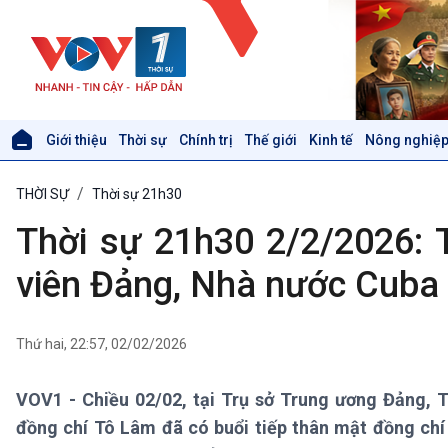
Giới thiệu
Thời sự
Chính trị
Thế giới
Kinh tế
Nông nghiệp
Giới thiệu
Thời sự
THỜI SỰ
Thời sự 21h30
Thời sự 6h
Thời sự 12h
Thời sự 21h30 2/2/2026: 
Thời sự 18h
Thời sự 21h30
viên Đảng, Nhà nước Cuba
Bản tin
Chuyên mục
Theo dòng Thời sự
Thứ hai, 22:57, 02/02/2026
VOV1 - Chiều 02/02, tại Trụ sở Trung ương Đảng,
Xã hội
Khoa học & Công nghệ
đồng chí Tô Lâm đã có buổi tiếp thân mật đồng ch
Tin Đời sống & Xã hội
Tin Khoa học & Công nghệ