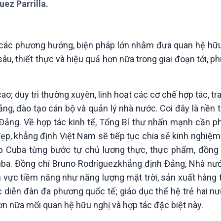
uez Parrilla.
Chát với người nổi tiếng
Video
Câu chuyện Thể thao
Infographic
E-Magazine
về các phương hướng, biện pháp lớn nhằm đưa quan hệ hữ
âu, thiết thực và hiệu quả hơn nữa trong giai đoạn tới, ph
ao; duy trì thường xuyên, linh hoạt các cơ chế hợp tác, trao
ng, đào tạo cán bộ và quản lý nhà nước. Coi đây là nền t
 Đảng. Về hợp tác kinh tế, Tổng Bí thư nhấn mạnh cần p
ẹp, khẳng định Việt Nam sẽ tiếp tục chia sẻ kinh nghiệm 
úp Cuba từng bước tự chủ lương thực, thực phẩm, đồng 
Cuba. Đồng chí Bruno Rodríguezkhẳng định Đảng, Nhà nư
h vực tiềm năng như năng lượng mặt trời, sản xuất hàng 
c diễn đàn đa phương quốc tế; giáo dục thế hệ trẻ hai n
ơn nữa mối quan hệ hữu nghị và hợp tác đặc biệt này.