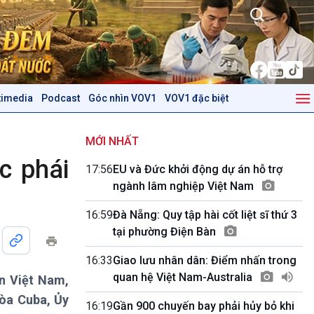
timedia
Podcast
Góc nhìn VOV1
VOV1 đặc biệt
Kinh tế
Nông nghiệp & Biển đảo
Tin Kinh tế
Tin Nông nghiệp & Biển
MỚI NHẤT
Trước giờ mở cửa
đảo
c phái
17:56
EU và Đức khởi động dự án hỗ trợ
Dòng chảy Kinh tế
Mùa vàng
ngành lâm nghiệp Việt Nam
Sức sống hàng Việt
Biển đảo Việt Nam
Khởi nghiệp
Tâm tình biên giới và hải
16:59
Đà Nẵng: Quy tập hài cốt liệt sĩ thứ 3
Tuyên chiến với gian lận
đảo
tại phường Điện Bàn
thương mại
Tìm hiểu biển, đảo Việt
Nam
16:33
Giao lưu nhân dân: Điểm nhấn trong
quan hệ Việt Nam-Australia
n Việt Nam,
Podcast
Góc nhìn VOV1
hòa Cuba, Ủy
Bình luận
16:19
Gần 900 chuyến bay phải hủy bỏ khi