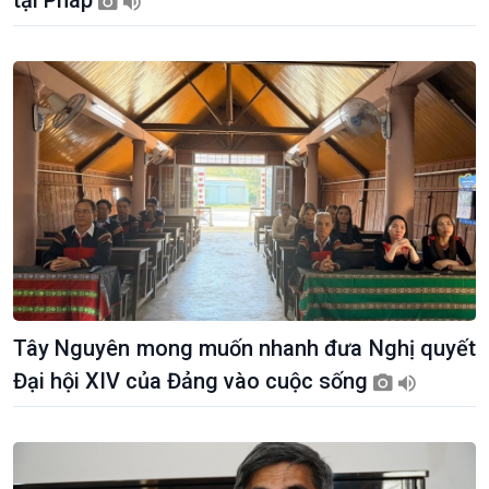
tại Pháp
Khởi nghiệp
Tâm tình biên giới và hải
Tuyên chiến với gian lận
đảo
thương mại
Tìm hiểu biển, đảo Việt
Nam
Tây Nguyên mong muốn nhanh đưa Nghị quyết
Đại hội XIV của Đảng vào cuộc sống