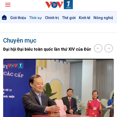
Giới thiệu
Thời sự
Chính trị
Thế giới
Kinh tế
Nông nghiệp 
Chuyên mục
Đại hội Đại biểu toàn quốc lần thứ XIV của Đảng
Chiến dịch 