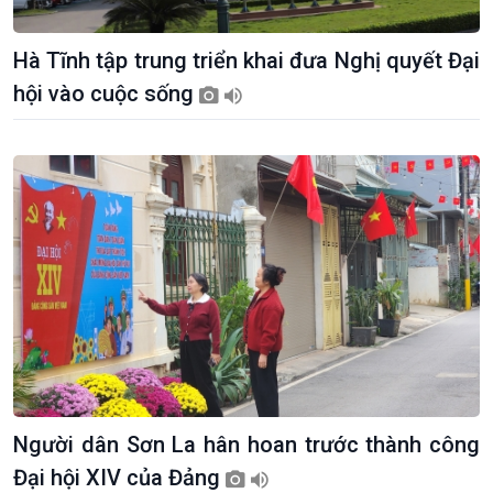
Hà Tĩnh tập trung triển khai đưa Nghị quyết Đại
hội vào cuộc sống
Giới thiệu
Thời sự
Thời sự 6h
Thời sự 12h
Thời sự 18h
Thời sự 21h30
Bản tin
Chuyên mục
Theo dòng Thời sự
Người dân Sơn La hân hoan trước thành công
Đại hội XIV của Đảng