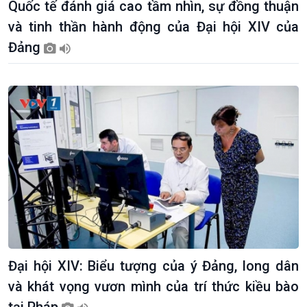
Quốc tế đánh giá cao tầm nhìn, sự đồng thuận
và tinh thần hành động của Đại hội XIV của
Đảng
Kinh tế
Nông nghiệp & Biển đảo
Tin Kinh tế
Tin Nông nghiệp & Biển
Đại hội XIV: Biểu tượng của ý Đảng, long dân
Trước giờ mở cửa
đảo
và khát vọng vươn mình của trí thức kiều bào
Dòng chảy Kinh tế
Mùa vàng
Sức sống hàng Việt
Biển đảo Việt Nam