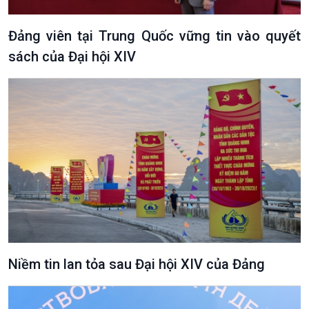
Đảng viên tại Trung Quốc vững tin vào quyết
sách của Đại hội XIV
Podcast
Góc nhìn VOV1
Bình luận
10 phút Sự kiện - Luận bàn
Câu chuyện thời sự
Dòng chảy sự kiện
Đối thoại
Diễn đàn chủ nhật
Chuyện đêm
Niềm tin lan tỏa sau Đại hội XIV của Đảng