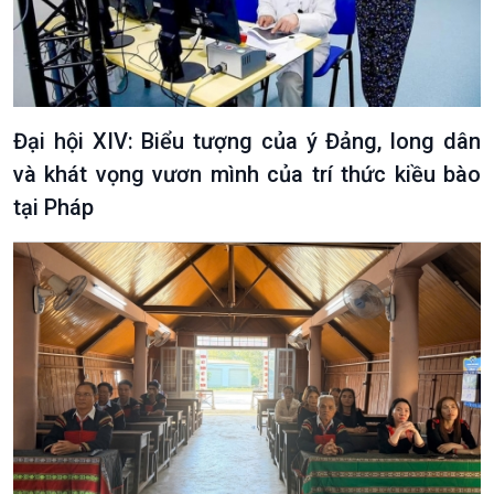
Xã hội
Khoa học & Công nghệ
Tin Đời sống & Xã hội
Tin Khoa học & Công nghệ
360 độ Sức khỏe
Kết nối công nghệ
Chuyển đổi Xanh
Sống chung với biến đổi
Đại hội XIV: Biểu tượng của ý Đảng, long dân
Tài nguyên và Môi trường
khí hậu
và khát vọng vươn mình của trí thức kiều bào
Chuyên gia của bạn
Xã hội chuyển động
tại Pháp
Bước chân đến trường