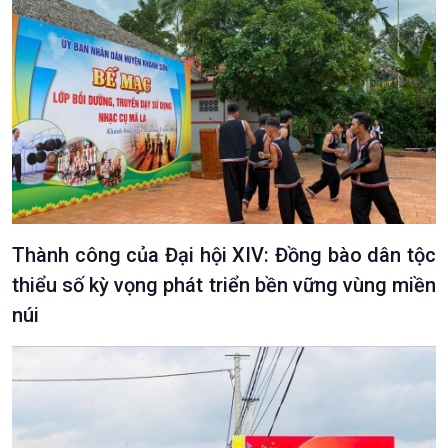
Văn hoá & Du lịch
Multimedia
Tin Văn hoá & Du lịch
Ảnh
Chát với người nổi tiếng
Video
Câu chuyện Thể thao
Infographic
E-Magazine
Thành công của Đại hội XIV: Đồng bào dân tộc
thiểu số kỳ vọng phát triển bền vững vùng miền
núi