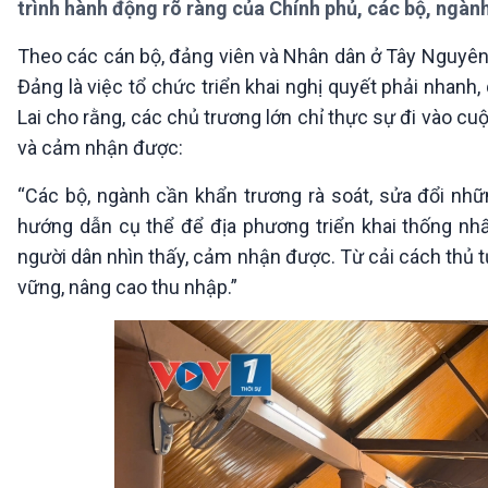
trình hành động rõ ràng của Chính phủ, các bộ, ngàn
360 độ Sức khỏe
Kết nối công nghệ
Chuyển đổi Xanh
Sống chung với biến đổi
Theo các cán bộ, đảng viên và Nhân dân ở Tây Nguyên 
Tài nguyên và Môi trường
khí hậu
Đảng là việc tổ chức triển khai nghị quyết phải nhanh, q
Chuyên gia của bạn
Xã hội chuyển động
Lai cho rằng, các chủ trương lớn chỉ thực sự đi vào c
Bước chân đến trường
và cảm nhận được:
VOV1 đặc biệt
“Các bộ, ngành cần khẩn trương rà soát, sửa đổi nhữ
Thanh âm ký sự
hướng dẫn cụ thể để địa phương triển khai thống nh
Chân dung cuộc sống
người dân nhìn thấy, cảm nhận được. Từ cải cách thủ t
Các chương trình đặc biệt
vững, nâng cao thu nhập.”