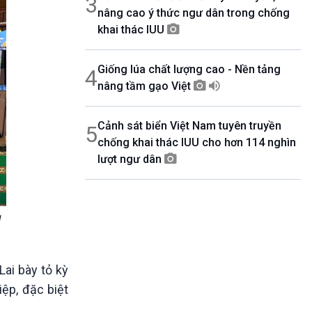
3
nâng cao ý thức ngư dân trong chống
khai thác IUU
Giống lúa chất lượng cao - Nền tảng
4
nâng tầm gạo Việt
Cảnh sát biển Việt Nam tuyên truyền
5
chống khai thác IUU cho hơn 114 nghìn
lượt ngư dân
̣
ai bày tỏ kỳ
ệp, đặc biệt