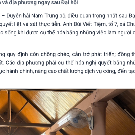
h và địa phương ngay sau Đại hội
Chát với người nổi tiếng
Video
Câu chuyện Thể thao
Infographic
– Duyên hải Nam Trung bộ, điều quan trọng nhất sau Đại
E-Magazine
uyết liệt và sát thực tiễn. Anh Bùi Viết Tiệm, tổ 7, xã Chư
uộc sống khi được cụ thể hóa bằng những việc làm người 
ng quy định còn chồng chéo, cản trở phát triển; đồng t
ất. Các địa phương phải cụ thể hóa nghị quyết bằng nh
ục hành chính, nâng cao chất lượng dịch vụ công, đến tạ