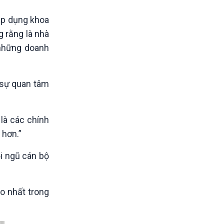
 áp dụng khoa
g rằng là nhà
 những doanh
 sự quan tâm
là các chính
 hơn.”
ội ngũ cán bộ
ao nhất trong