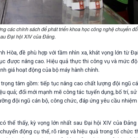
 các chính sách để phát triển khoa học công nghệ chuyển đổ
sau Đại hội XIV của Đảng.
 Hòa, đề phù hợp với tầm nhìn xa, khát vọng lớn từ Đại
tục được nâng cao. Hiệu quả thực thi công vụ và mức độ 
đánh giá hoạt động của bộ máy hành chính.
p trọng tâm gồm: tiếp tục nâng cao chất lượng đội ngũ c
iệu quả; đổi mới mạnh mẽ công tác tuyển dụng, bố trí, s
 dưỡng đội ngũ cán bộ, công chức, đáp ứng yêu cầu nhiệm 
 thể thấy, kỳ vọng lớn nhất sau Đại hội XIV của Đảng 
uyển động cụ thể, rõ ràng và hiệu quả trong tổ chức th