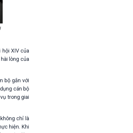
i
 hội XIV của
hài lòng của
án bộ gắn với
ử dụng cán bộ
vụ trong giai
không chỉ là
ực hiện. Khi