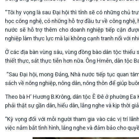
“Tôi hy vọng là sau Đại hội thì tỉnh sẽ có những chủ t
học công nghệ, có những hỗ trợ đầu tư về công nghệ, h
nước sẽ hỗ trợ thêm cho doanh nghiệp tiếp cận đượ
nghiệp làm thực lực mà lại không cạnh tranh nổi với nh
Ở các địa bàn vùng sâu, vùng đồng bào dân tộc thiểu 
thiết thực, sát thực tiễn hơn nữa. Ông Hmên, dân tộc Ba 
“Sau Đại hội, mong Đảng, Nhà nước tiếp tục quan tâm,
sách về nông nghiệp, nông dân, nông thôn để giúp buôn
Theo bà H’ Hương B.Krông, dân tộc Ê Đê ở phường Ea Ka
phải thật sự gần dân, hiểu dân, lắng nghe và kịp thời gi
“Kỳ vọng đối với mỗi người tham gia vào các vị trí lã
việc nắm bắt tình hình, lắng nghe và đảm bảo cho quyền