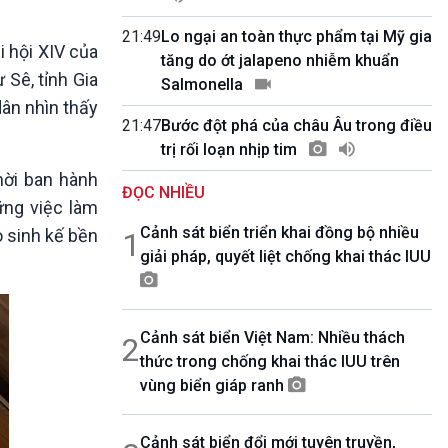
10 phút Sự kiện - Luận bàn
Câu chuyện thời sự
21:49
Lo ngại an toàn thực phẩm tại Mỹ gia
 hội XIV của
Dòng chảy sự kiện
tăng do ớt jalapeno nhiễm khuẩn
 Sê, tỉnh Gia
Đối thoại
Salmonella
Diễn đàn chủ nhật
dân nhìn thấy
21:47
Bước đột phá của châu Âu trong điều
Chuyện đêm
trị rối loạn nhịp tim
hời ban hành
ĐỌC NHIỀU
ững việc làm
Cảnh sát biển triển khai đồng bộ nhiều
o sinh kế bền
1
giải pháp, quyết liệt chống khai thác IUU
Cảnh sát biển Việt Nam: Nhiều thách
2
thức trong chống khai thác IUU trên
vùng biển giáp ranh
Cảnh sát biển đổi mới tuyên truyền,