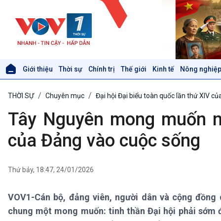
Giới thiệu
Thời sự
Chính trị
Thế giới
Kinh tế
Nông nghiệp
Giới thiệu
Thời sự
THỜI SỰ
Chuyên mục
Đại hội Đại biểu toàn quốc lần thứ XIV c
Thời sự 6h
Thời sự 12h
Tây Nguyên mong muốn nh
Thời sự 18h
Thời sự 21h30
của Đảng vào cuộc sống
Bản tin
Chuyên mục
Theo dòng Thời sự
Thứ bảy, 18:47, 24/01/2026
VOV1-Cán bộ, đảng viên, người dân và cộng đồng
Xã hội
Khoa học & Công nghệ
chung một mong muốn: tinh thần Đại hội phải sớm 
Tin Đời sống & Xã hội
Tin Khoa học & Công nghệ