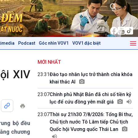
timedia
Podcast
Góc nhìn VOV1
VOV1 đặc biệt
Kinh tế
Nông nghiệp & Biển đảo
Tin Kinh tế
Tin Nông nghiệp & Biển
MỚI NHẤT
Trước giờ mở cửa
đảo
ội XIV
23:31
Đào tạo nhân lực trở thành chìa khóa
Dòng chảy Kinh tế
Mùa vàng
khai thác AI
Sức sống hàng Việt
Biển đảo Việt Nam
Khởi nghiệp
Tâm tình biên giới và hải
23:07
Chính phủ Nhật Bản đã chi số tiền kỷ
Tuyên chiến với gian lận
đảo
lục để cứu đồng yên mất giá
thương mại
Tìm hiểu biển, đảo Việt
Nam
23:07
Thời sự 21h30 7/8/2026: Tổng Bí thư,
Chủ tịch nước Tô Lâm tiếp Chủ tịch
rung bộ đều
Podcast
Góc nhìn VOV1
Quốc hội Vương quốc Thái Lan
bằng chương
Bình luận