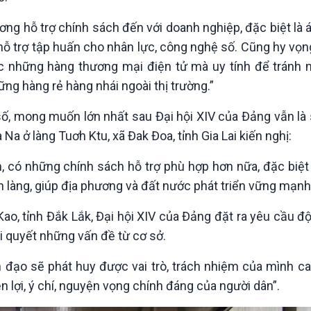
rương hỗ trợ chính sách đến với doanh nghiệp, đặc biệt là
ỗ trợ tập huấn cho nhân lực, công nghệ số. Cũng hy vọn
c những hàng thương mại điện tử mà uy tính để tránh
ững hàng rẻ hàng nhái ngoài thị trường.”
số, mong muốn lớn nhất sau Đại hội XIV của Đảng vẫn là
Na ở làng Tuơh Ktu, xã Đak Đoa, tỉnh Gia Lai kiến nghị:
 có những chính sách hỗ trợ phù hợp hơn nữa, đặc biệt 
 làng, giúp địa phương và đất nước phát triển vững mạnh
o, tỉnh Đắk Lắk, Đại hội XIV của Đảng đặt ra yêu cầu đ
ải quyết những vấn đề từ cơ sở.
nh đạo sẽ phát huy được vai trò, trách nhiệm của mình c
 lợi, ý chí, nguyện vọng chính đáng của người dân”.