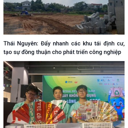
Xã hội
Khoa học & Công nghệ
Tin Đời sống & Xã hội
Tin Khoa học & Công nghệ
360 độ Sức khỏe
Kết nối công nghệ
Thái Nguyên: Đẩy nhanh các khu tái định cư,
Chuyển đổi Xanh
Sống chung với biến đổi
Tài nguyên và Môi trường
khí hậu
tạo sự đồng thuận cho phát triển công nghiệp
Chuyên gia của bạn
Xã hội chuyển động
Bước chân đến trường