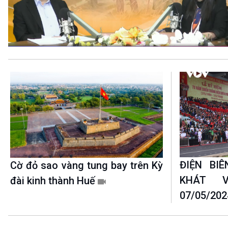
360 độ Sức khỏe
Kết nối công nghệ
Chuyển đổi Xanh
Sống chung với biến đổi
Tài nguyên và Môi trường
khí hậu
Chuyên gia của bạn
Xã hội chuyển động
Bước chân đến trường
VOV1 đặc biệt
Thanh âm ký sự
Chân dung cuộc sống
Các chương trình đặc biệt
ĐIỆN BI
Cờ đỏ sao vàng tung bay trên Kỳ
KHÁT V
đài kinh thành Huế
07/05/202