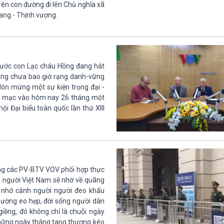
rên con đường đi lên Chủ nghĩa xã
uang - Thịnh vượng.
nước con Lạc cháu Hồng đang hát
Đảng chưa bao giờ rạng danh-vững
ón mừng một sự kiện trọng đại -
khai mạc vào hôm nay 26 tháng một
i Đại biểu toàn quốc lần thứ XIII
 cùng các PV-BTV VOV phối hợp thực
ỗi người Việt Nam sẽ nhớ về quãng
; nhớ cảnh người người đeo khẩu
thường eo hẹp, đời sống người dân
 giềng, đó không chỉ là chuỗi ngày
 những ngày tháng tang thương kéo