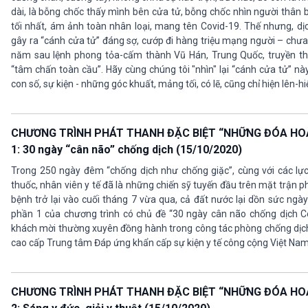
dài, là bỗng chốc thấy mình bên cửa tử, bỗng chốc nhìn người thân 
tối nhất, ám ảnh toàn nhân loại, mang tên Covid-19. Thế nhưng, dị
gây ra “cánh cửa tử” đáng sợ, cướp đi hàng triệu mạng người – chư
năm sau lệnh phong tỏa-cấm thành Vũ Hán, Trung Quốc, truyền thô
“tâm chấn toàn cầu”. Hãy cùng chúng tôi "nhìn" lại “cánh cửa tử” n
con số, sự kiện - những góc khuất, mảng tối, có lẽ, cũng chỉ hiện lên-hiệ
CHƯƠNG TRÌNH PHÁT THANH ĐẶC BIỆT “NHỮNG ĐÓA HOA 
1: 30 ngày “cân não” chống dịch (15/10/2020)
Trong 250 ngày đêm “chống dịch như chống giặc”, cùng với các lực
thuốc, nhân viên y tế đã là những chiến sỹ tuyến đầu trên mặt trận ph
bệnh trở lại vào cuối tháng 7 vừa qua, cả đất nước lại dồn sức ngày 
phần 1 của chương trình có chủ đề “30 ngày cân não chống dịch Covi
khách mời thường xuyên đồng hành trong công tác phòng chống dịch
cao cấp Trung tâm Đáp ứng khẩn cấp sự kiện y tế công cộng Việt Nam
CHƯƠNG TRÌNH PHÁT THANH ĐẶC BIỆT “NHỮNG ĐÓA HOA 