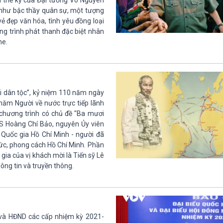
ai thế kỷ của Đại tướng Võ Nguyên
g như bậc thầy quân sự, một tượng
ẻ đẹp văn hóa, tình yêu đồng loại
ng trình phát thanh đặc biệt nhân
he.
ai dân tộc”, kỷ niệm 110 năm ngày
ăm Người về nước trực tiếp lãnh
hương trình có chủ đề "Ba mươi
TS Hoàng Chí Bảo, nguyên Ủy viên
 Quốc gia Hồ Chí Minh - người đã
ức, phong cách Hồ Chí Minh. Phần
gia của vị khách mời là Tiến sỹ Lê
ng tin và truyền thông.
 và HĐND các cấp nhiệm kỳ 2021-