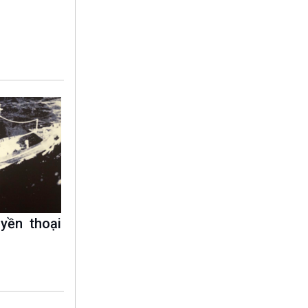
10 phút Sự kiện - Luận bàn
Câu chuyện thời sự
Dòng chảy sự kiện
Đối thoại
Diễn đàn chủ nhật
Chuyện đêm
yền thoại