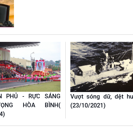
Chát với người nổi tiếng
Video
Câu chuyện Thể thao
Infographic
E-Magazine
ÊN PHỦ - RỰC SÁNG
Vượt sóng dữ, dệt hu
ỌNG HÒA BÌNH(
(23/10/2021)
4)