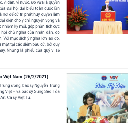
c, vì dân, vì nước. Đó vừa là quyền
của Đại hội đại biểu toàn quốc lần
là nơi để cử tri phát huy quyền làm
ại diện cho ý chí, nguyện vọng và
 nhiệm kỳ mới, góp phần tích cực
 hội chủ nghĩa của nhân dân, do
 Với mục đích ý nghĩa lớn lao đó,
g mặt tại các điểm bầu cử, bởi quý
ay. Những lá phiếu của quý vị sẽ
ốc Việt Nam (26/2/2021)
Trung ương, bác sỹ Nguyễn Trung
ng Việt – và bác sỹ Sùng Seo Tỏa
n; Ca sỹ Việt Tú.