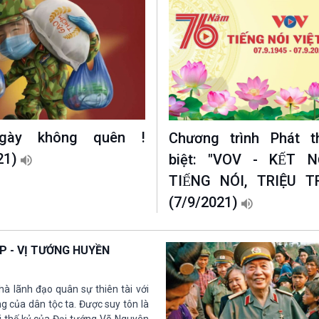
gày không quên !
Chương trình Phát t
21)
biệt: "VOV - KẾT NÔ
TIẾNG NÓI, TRIỆU T
(7/9/2021)
P - VỊ TƯỚNG HUYỀN
à lãnh đạo quân sự thiên tài với
g của dân tộc ta. Được suy tôn là