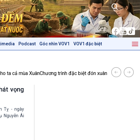
timedia
Podcast
Góc nhìn VOV1
VOV1 đặc biệt
Kinh tế
Nông nghiệp & Biển đảo
Tin Kinh tế
Tin Nông nghiệp & Biển
Trước giờ mở cửa
đảo
cho ta cả mùa Xuân
Chương trình đặc biệt đón xuân Mậu Tuất 201
Dòng chảy Kinh tế
Mùa vàng
Sức sống hàng Việt
Biển đảo Việt Nam
hát vọng
Khởi nghiệp
Tâm tình biên giới và hải
Tuyên chiến với gian lận
đảo
thương mại
Tìm hiểu biển, đảo Việt
n Tỵ - ngày
Nam
ụ Nguyễn Ái
Podcast
Góc nhìn VOV1
Bình luận