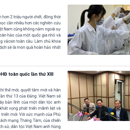
n hơn 2 triệu người chết, đồng thời
a học cần nhiều hơn các nghiên cứu
 Việt Nam cũng không nằm ngoài sự
ụ hoàn hảo của một quốc gia nhỏ và
ờng vắcxin toàn cầu. Làm chủ khoa
 dịch sẽ là món quà hoàn hảo nhất
Đ toàn quốc lần thứ XIII
hí thế mới, quyết tâm mới và hân
lần thứ 13 của Đảng. Việt Nam sẽ
đầy bản lĩnh của một dân tộc anh
hát vọng phát triển mãnh liệt và
át triển mới. Với sức mạnh của Phù
a Cách mạng Tháng Tám, của chiến
ịch sử, dân tộc Việt Nam anh hùng