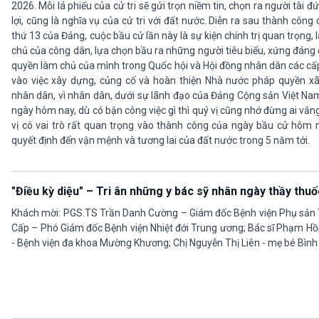
2026. Mỗi lá phiếu của cử tri sẽ gửi trọn niềm tin, chọn ra người tài đứ
lợi, cũng là nghĩa vụ của cử tri với đất nước. Diễn ra sau thành công 
thứ 13 của Đảng, cuộc bầu cử lần này là sự kiện chính trị quan trọng, 
chủ của công dân, lựa chọn bầu ra những người tiêu biểu, xứng đáng đ
quyền làm chủ của mình trong Quốc hội và Hội đồng nhân dân các cấp
vào việc xây dựng, củng cố và hoàn thiện Nhà nước pháp quyền xã
nhân dân, vì nhân dân, dưới sự lãnh đạo của Đảng Cộng sản Việt Nam.
ngày hôm nay, dù có bận công việc gì thì quý vị cũng nhớ đừng ai vắn
vị có vai trò rất quan trọng vào thành công của ngày bầu cử hôm n
quyết định đến vận mệnh và tương lai của đất nước trong 5 năm tới.
"Điều kỳ diệu" – Tri ân những y bác sỹ nhân ngày thầy thu
Khách mời: PGS.TS Trần Danh Cường – Giám đốc Bệnh viện Phụ sản 
Cấp – Phó Giám đốc Bệnh viện Nhiệt đới Trung ương; Bác sĩ Phạm Hồ
- Bệnh viện đa khoa Mường Khương; Chị Nguyễn Thị Liên - mẹ bé Bình A