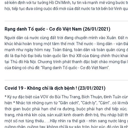
sẽ kiên định với tư tưởng Hồ Chí Minh, tự tin và mạnh mẽ vững bước t
hội, tiếp tục đưa công cuộc đổi mới của đất nước ta tới bến bờ Vinh q
Rạng danh Tổ quốc - Cơ đồ Việt Nam (26/01/2021)
Người dân cả nước cùng đất trời đang chuyển mình vào Xuân. Đất 
khúc khải hoàn trong một tâm thế mới: Thế nước - lòng dân - vận 
mạnh như ngày hôm nay. Toàn Đảng, toàn dân và toàn quân cùng đ
đó là Đại hội Đại biểu toàn quốc lần thứ XIII của Đảng chính thức 
tại Thủ đô Hà Nội. Chương trình phát thanh đặc biệt chào mừng Đại hộ
của Đảng có chủ đề: "Rạng danh Tổ quốc - Cơ đồ Việt Nam".
Covid 19 - Không chỉ là dịch bệnh ! (23/01/2021)
* Ký sự đặc biệt của VOV do Bùi Thu Trang, Bích Thuận, Đinh Tuấn
hiện * Nhắc tới những cụm từ “Giãn cách”, “Cách ly”, “Cấm”…có lẽ m
thời gian buộc phải hạn chế ra đường, buộc phải hạn chế tiếp xúc
trang, nhà nhà kín cửa; sản xuất kinh doanh đình trệ, thu nhập bất 
một số nơi túng thiếu... ...Hãy nhìn ra thế giới - nhìn sang nước láng
cuồng chân, cuồng tay; không chỉ là sự xáo trộn, bức xúc, đó còn là