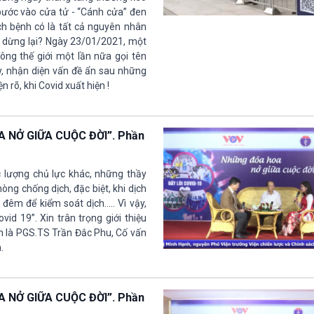
bước vào cửa tử - “Cánh cửa” đen
ch bệnh có là tất cả nguyên nhân
a dừng lại? Ngày 23/01/2021, một
ng thế giới một lần nữa gọi tên
ày, nhận diện vấn đề ẩn sau những
n rõ, khi Covid xuất hiện !
NỞ GIỮA CUỘC ĐỜI”. Phần
 lượng chủ lực khác, những thầy
òng chống dịch, đặc biệt, khi dịch
đêm để kiểm soát dịch..... Vì vậy,
d 19”. Xin trân trọng giới thiệu
 là PGS.TS Trần Đắc Phu, Cố vấn
.
NỞ GIỮA CUỘC ĐỜI”. Phần