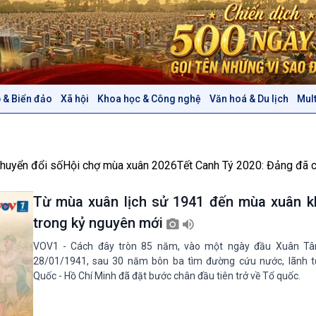
 & Biển đảo
Xã hội
Khoa học & Công nghệ
Văn hoá & Du lịch
Mul
Chính trị
Thế giới
Tin Chính trị
Tin thế giới
Chính phủ với người dân
Vấn đề quốc tế
huyển đổi số
Hội chợ mùa xuân 2026
Tết Canh Tý 2020: Đảng đã 
Quốc hội với cử tri
Hồ sơ sự kiện quốc tế
Xây dựng đảng
Thế giới & Việt Nam
Từ mùa xuân lịch sử 1941 đến mùa xuân k
Đảng trong cuộc sống
Biên cương - Một dải vững
trong kỷ nguyên mới
Nhận diện sự thật
bền
Pháp luật và đời sống
VOV1 - Cách đây tròn 85 năm, vào một ngày đầu Xuân Tâ
28/01/1941, sau 30 năm bôn ba tìm đường cứu nước, lãnh t
Quốc - Hồ Chí Minh đã đặt bước chân đầu tiên trở về Tổ quốc.
Văn hoá & Du lịch
Multimedia
Tin Văn hoá & Du lịch
Ảnh