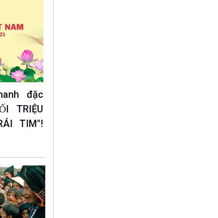
hanh đặc
́I TRIỆU
RÁI TIM"!