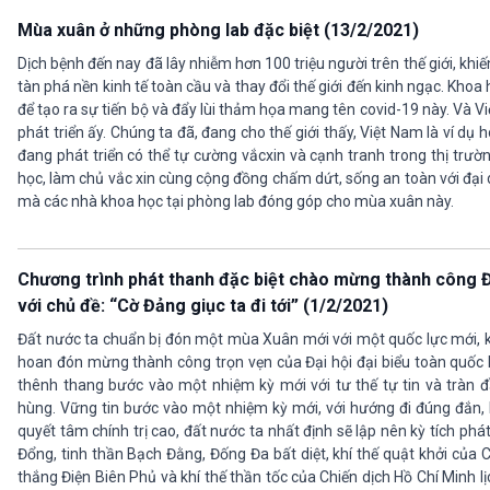
Mùa xuân ở những phòng lab đặc biệt (13/2/2021)
Dịch bệnh đến nay đã lây nhiễm hơn 100 triệu người trên thế giới, khiế
tàn phá nền kinh tế toàn cầu và thay đổi thế giới đến kinh ngạc. Kho
để tạo ra sự tiến bộ và đẩy lùi thảm họa mang tên covid-19 này. Và
phát triển ấy. Chúng ta đã, đang cho thế giới thấy, Việt Nam là ví d
đang phát triển có thể tự cường vắcxin và cạnh tranh trong thị trư
học, làm chủ vắc xin cùng cộng đồng chấm dứt, sống an toàn với đại
mà các nhà khoa học tại phòng lab đóng góp cho mùa xuân này.
Chương trình phát thanh đặc biệt chào mừng thành công ĐH
với chủ đề: “Cờ Đảng giục ta đi tới” (1/2/2021)
Đất nước ta chuẩn bị đón một mùa Xuân mới với một quốc lực mới, k
hoan đón mừng thành công trọn vẹn của Đại hội đại biểu toàn quốc 
thênh thang bước vào một nhiệm kỳ mới với tư thế tự tin và tràn 
hùng. Vững tin bước vào một nhiệm kỳ mới, với hướng đi đúng đắn, k
quyết tâm chính trị cao, đất nước ta nhất định sẽ lập nên kỳ tích ph
Đổng, tinh thần Bạch Đằng, Đống Đa bất diệt, khí thế quật khởi củ
thắng Điện Biên Phủ và khí thế thần tốc của Chiến dịch Hồ Chí Minh l