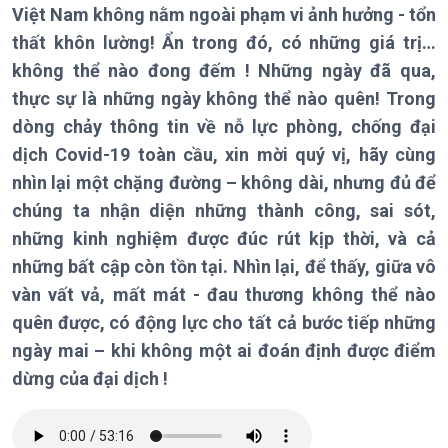
Việt Nam không nằm ngoài phạm vi ảnh hưởng - tổn
thất khôn lường! Ẩn trong đó, có những giá trị…
Chính trị
không thể nào đong đếm ! Những ngày đã qua,
Thế giới
thực sự là những ngày không thể nào quên! Trong
Tin Chính trị
Tin thế giới
Chính phủ với người dân
Vấn đề quốc tế
dòng chảy thông tin về nỗ lực phòng, chống đại
Quốc hội với cử tri
Hồ sơ sự kiện quốc tế
dịch Covid-19 toàn cầu, xin mời quý vị, hãy cùng
Xây dựng đảng
Thế giới & Việt Nam
nhìn lại một chặng đường – không dài, nhưng đủ để
Đảng trong cuộc sống
Biên cương - Một dải vững
chúng ta nhận diện những thành công, sai sót,
Nhận diện sự thật
bền
những kinh nghiệm được đúc rút kịp thời, và cả
Pháp luật và đời sống
những bất cập còn tồn tại. Nhìn lại, để thấy, giữa vô
vàn vất vả, mất mát - đau thương không thể nào
quên được, có động lực cho tất cả bước tiếp những
Kinh tế
Nông nghiệp & Biển đảo
ngày mai – khi không một ai đoán định được điểm
Tin Kinh tế
Tin Nông nghiệp & Biển
dừng của đại dịch !
Trước giờ mở cửa
đảo
Dòng chảy Kinh tế
Mùa vàng
Sức sống hàng Việt
Biển đảo Việt Nam