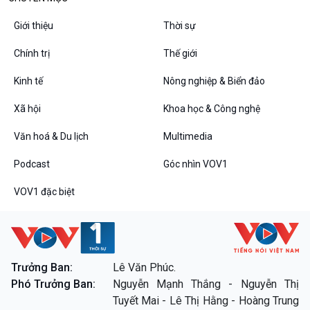
Tin Văn hoá & Du lịch
Ảnh
Chát với người nổi tiếng
Video
Giới thiệu
Thời sự
Câu chuyện Thể thao
Infographic
E-Magazine
Chính trị
Thế giới
Kinh tế
Nông nghiệp & Biển đảo
Xã hội
Khoa học & Công nghệ
Podcast
Góc nhìn VOV1
Bình luận
Văn hoá & Du lịch
Multimedia
10 phút Sự kiện - Luận bàn
Podcast
Góc nhìn VOV1
Câu chuyện thời sự
Dòng chảy sự kiện
VOV1 đặc biệt
Đối thoại
Diễn đàn chủ nhật
Chuyện đêm
Trưởng Ban:
Lê Văn Phúc.
Phó Trưởng Ban:
Nguyễn Mạnh Thắng - Nguyễn Thị
VOV1 đặc biệt
Tuyết Mai - Lê Thị Hằng - Hoàng Trung