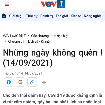
Giới thiệu
Thời sự
Chính trị
Thế giới
Kinh tế
Nông nghiệp 
VOV1 ĐẶC BIỆT
Các chương trình đặc biệt
Chương trình Lịch sử - Kỷ niệm
Những ngày không quên !
(14/09/2021)
Giới thiệu
Thời sự
Thời sự 6h
Thời sự 12h
Thứ ba, 17:14, 14/09/2021
Thời sự 18h
Thời sự 21h30
Bản tin
Cho đến thời điểm này, Covid 19 được khẳng định là
Chuyên mục
Theo dòng Thời sự
vi rút xâm nhiễm, gây hại lớn nhất lịch sử nhân loại.