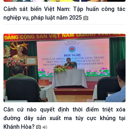
Cảnh sát biển Việt Nam: Tập huấn công tác
nghiệp vụ, pháp luật năm 2025
Giới thiệu
Thời sự
Thời sự 6h
Thời sự 12h
Thời sự 18h
Thời sự 21h30
Bản tin
Chuyên mục
Theo dòng Thời sự
Căn cứ nào quyết định thời điểm triệt xóa
đường dây sản xuất ma túy cực khủng tại
Khánh Hòa?