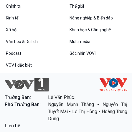
Câu chuyện Thể thao
Infographic
Chính trị
Thế giới
E-Magazine
Kinh tế
Nông nghiệp & Biển đảo
Xã hội
Khoa học & Công nghệ
Podcast
Góc nhìn VOV1
Văn hoá & Du lịch
Multimedia
Bình luận
10 phút Sự kiện - Luận bàn
Podcast
Góc nhìn VOV1
Câu chuyện thời sự
Dòng chảy sự kiện
VOV1 đặc biệt
Đối thoại
Diễn đàn chủ nhật
Chuyện đêm
Trưởng Ban:
Lê Văn Phúc.
Phó Trưởng Ban:
Nguyễn Mạnh Thắng - Nguyễn Thị
VOV1 đặc biệt
Tuyết Mai - Lê Thị Hằng - Hoàng Trung
Thanh âm ký sự
Dũng.
Chân dung cuộc sống
Liên hệ