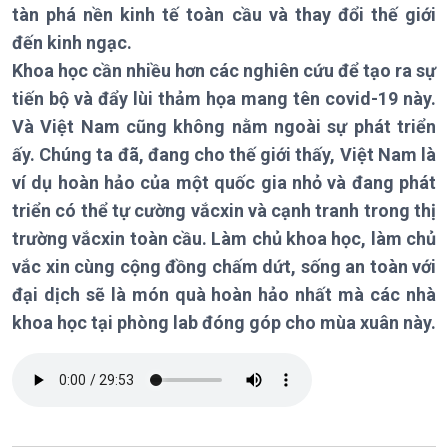
tàn phá nền kinh tế toàn cầu và thay đổi thế giới
đến kinh ngạc.
Chính trị
Thế giới
Khoa học cần nhiều hơn các nghiên cứu để tạo ra sự
Tin Chính trị
Tin thế giới
tiến bộ và đẩy lùi thảm họa mang tên covid-19 này.
Chính phủ với người dân
Vấn đề quốc tế
Và Việt Nam cũng không nằm ngoài sự phát triển
Quốc hội với cử tri
Hồ sơ sự kiện quốc tế
ấy. Chúng ta đã, đang cho thế giới thấy, Việt Nam là
Xây dựng đảng
Thế giới & Việt Nam
Đảng trong cuộc sống
Biên cương - Một dải vững
ví dụ hoàn hảo của một quốc gia nhỏ và đang phát
Nhận diện sự thật
bền
triển có thể tự cường vắcxin và cạnh tranh trong thị
Pháp luật và đời sống
trường vắcxin toàn cầu. Làm chủ khoa học, làm chủ
vắc xin cùng cộng đồng chấm dứt, sống an toàn với
đại dịch sẽ là món quà hoàn hảo nhất mà các nhà
Kinh tế
Nông nghiệp & Biển đảo
khoa học tại phòng lab đóng góp cho mùa xuân này.
Tin Kinh tế
Tin Nông nghiệp & Biển
Trước giờ mở cửa
đảo
Dòng chảy Kinh tế
Mùa vàng
Sức sống hàng Việt
Biển đảo Việt Nam
Khởi nghiệp
Tâm tình biên giới và hải