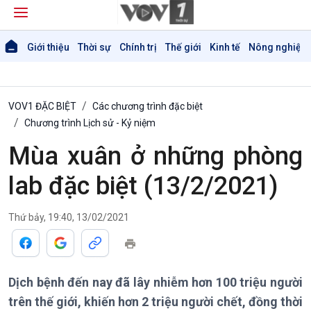
Giới thiệu
Thời sự
Chính trị
Thế giới
Kinh tế
Nông nghiệp 
VOV1 ĐẶC BIỆT
Các chương trình đặc biệt
Chương trình Lịch sử - Kỷ niệm
Mùa xuân ở những phòng
Giới thiệu
Thời sự
lab đặc biệt (13/2/2021)
Thời sự 6h
Thời sự 12h
Thứ bảy, 19:40, 13/02/2021
Thời sự 18h
Thời sự 21h30
Bản tin
Chuyên mục
Dịch bệnh đến nay đã lây nhiễm hơn 100 triệu người
Theo dòng Thời sự
trên thế giới, khiến hơn 2 triệu người chết, đồng thời