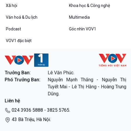
Xã hội
Khoa học & Công nghệ
Câu chuyện thời sự
Dòng chảy sự kiện
Văn hoá & Du lịch
Multimedia
Đối thoại
Diễn đàn chủ nhật
Podcast
Góc nhìn VOV1
Chuyện đêm
VOV1 đặc biệt
VOV1 đặc biệt
Trưởng Ban:
Lê Văn Phúc.
Thanh âm ký sự
Phó Trưởng Ban:
Nguyễn Mạnh Thắng - Nguyễn Thị
Chân dung cuộc sống
Tuyết Mai - Lê Thị Hằng - Hoàng Trung
Các chương trình đặc biệt
Dũng.
Liên hệ
024 3936 5888 - 3825 5765.
43 Bà Triệu, Hà Nội.