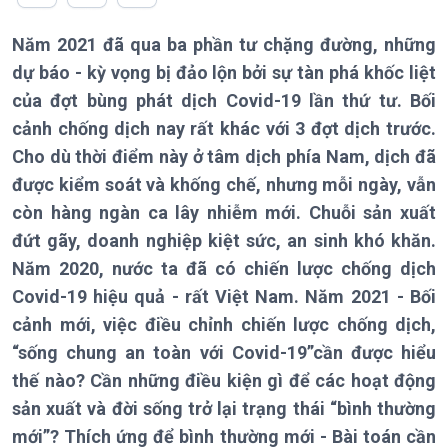
Theo dòng Thời sự
Năm 2021 đã qua ba phần tư chặng đường, những
dự báo - kỳ vọng bị đảo lộn bởi sự tàn phá khốc liệt
của đợt bùng phát dịch Covid-19 lần thứ tư. Bối
cảnh chống dịch nay rất khác với 3 đợt dịch trước.
Chính trị
Thế giới
Cho dù thời điểm này ở tâm dịch phía Nam, dịch đã
Tin Chính trị
Tin thế giới
được kiểm soát và khống chế, nhưng mỗi ngày, vẫn
Chính phủ với người dân
Vấn đề quốc tế
còn hàng ngàn ca lây nhiễm mới. Chuỗi sản xuất
Quốc hội với cử tri
Hồ sơ sự kiện quốc tế
đứt gãy, doanh nghiệp kiệt sức, an sinh khó khăn.
Xây dựng đảng
Thế giới & Việt Nam
Năm 2020, nước ta đã có chiến lược chống dịch
Đảng trong cuộc sống
Biên cương - Một dải vững
Covid-19 hiệu quả - rất Việt Nam. Năm 2021 - Bối
Nhận diện sự thật
bền
Pháp luật và đời sống
cảnh mới, việc điều chỉnh chiến lược chống dịch,
“sống chung an toàn với Covid-19”cần được hiểu
thế nào? Cần những điều kiện gì để các hoạt động
sản xuất và đời sống trở lại trạng thái “bình thường
mới”? Thích ứng để bình thường mới - Bài toán cần
Kinh tế
Nông nghiệp & Biển đảo