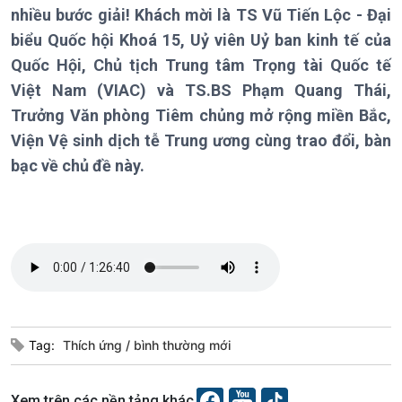
nhiều bước giải! Khách mời là TS Vũ Tiến Lộc - Đại
Tin Kinh tế
Tin Nông nghiệp & Biển
biểu Quốc hội Khoá 15, Uỷ viên Uỷ ban kinh tế của
Trước giờ mở cửa
đảo
Quốc Hội, Chủ tịch Trung tâm Trọng tài Quốc tế
Dòng chảy Kinh tế
Mùa vàng
Sức sống hàng Việt
Biển đảo Việt Nam
Việt Nam (VIAC) và TS.BS Phạm Quang Thái,
Khởi nghiệp
Tâm tình biên giới và hải
Trưởng Văn phòng Tiêm chủng mở rộng miền Bắc,
Tuyên chiến với gian lận
đảo
Viện Vệ sinh dịch tễ Trung ương cùng trao đổi, bàn
thương mại
Tìm hiểu biển, đảo Việt
bạc về chủ đề này.
Nam
Xã hội
Khoa học & Công nghệ
Tin Đời sống & Xã hội
Tin Khoa học & Công nghệ
360 độ Sức khỏe
Kết nối công nghệ
Tag:
Thích ứng
bình thường mới
Chuyển đổi Xanh
Sống chung với biến đổi
Tài nguyên và Môi trường
khí hậu
Chuyên gia của bạn
Xem trên các nền tảng khác