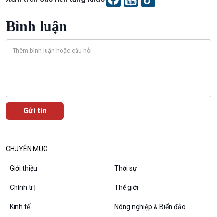
Xã hội chuyển động
Bước chân đến trường
Bình luận
Văn hoá & Du lịch
Multimedia
Tin Văn hoá & Du lịch
Ảnh
Chát với người nổi tiếng
Video
Câu chuyện Thể thao
Infographic
E-Magazine
CHUYÊN MỤC
Giới thiệu
Thời sự
Chính trị
Thế giới
Podcast
Góc nhìn VOV1
Bình luận
Kinh tế
Nông nghiệp & Biển đảo
10 phút Sự kiện - Luận bàn