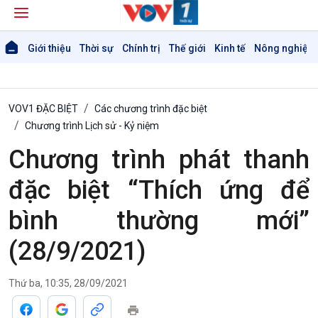
Giới thiệu
Thời sự
Chính trị
Thế giới
Kinh tế
Nông nghiệp 
VOV1 ĐẶC BIỆT
Các chương trình đặc biệt
Chương trình Lịch sử - Kỷ niệm
Chương trình phát thanh
đặc biệt “Thích ứng để
Giới thiệu
Thời sự
bình thường mới”
Thời sự 6h
(28/9/2021)
Thời sự 12h
Thời sự 18h
Thời sự 21h30
Thứ ba, 10:35, 28/09/2021
Bản tin
Chuyên mục