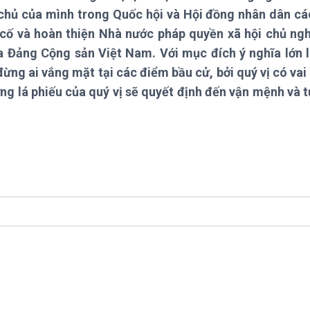
Chát với người nổi tiếng
Video
 chủ của mình trong Quốc hội và Hội đồng nhân dân c
Câu chuyện Thể thao
Infographic
 cố và hoàn thiện Nhà nước pháp quyền xã hội chủ ng
E-Magazine
ủa Đảng Cộng sản Việt Nam. Với mục đích ý nghĩa lớn 
ừng ai vắng mặt tại các điểm bầu cử, bởi quý vị có vai
g lá phiếu của quý vị sẽ quyết định đến vận mệnh và t