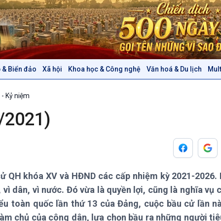
 & Biển đảo
Xã hội
Khoa học & Công nghệ
Văn hoá & Du lịch
Mul
Chính trị
Thế giới
 - Kỷ niệm
Tin Chính trị
Tin thế giới
Chính phủ với người dân
Vấn đề quốc tế
5/2021)
Quốc hội với cử tri
Hồ sơ sự kiện quốc tế
Xây dựng đảng
Thế giới & Việt Nam
Đảng trong cuộc sống
Biên cương - Một dải vững
Nhận diện sự thật
bền
Pháp luật và đời sống
cử QH khóa XV và HĐND các cấp nhiệm kỳ 2021-2026. 
 vì dân, vì nước. Đó vừa là quyền lợi, cũng là nghĩa vụ c
Văn hoá & Du lịch
Multimedia
iểu toàn quốc lần thứ 13 của Đảng, cuộc bầu cử lần nà
Tin Văn hoá & Du lịch
Ảnh
n làm chủ của công dân, lựa chọn bầu ra những người tiê