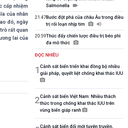
10 phút Sự kiện - Luận bàn
ác cấp nhiệm
Salmonella
Câu chuyện thời sự
hĩa của nhân
Dòng chảy sự kiện
21:47
Bước đột phá của châu Âu trong điều
lao đó, ngày
Đối thoại
trị rối loạn nhịp tim
 trò rất quan
Diễn đàn chủ nhật
20:59
Thúc đẩy chiến lược điều trị béo phì
Chuyện đêm
ương lai của
đa mô thức
ĐỌC NHIỀU
Cảnh sát biển triển khai đồng bộ nhiều
1
giải pháp, quyết liệt chống khai thác IUU
Cảnh sát biển Việt Nam: Nhiều thách
2
thức trong chống khai thác IUU trên
vùng biển giáp ranh
Cảnh sát biển đổi mới tuyên truyền,