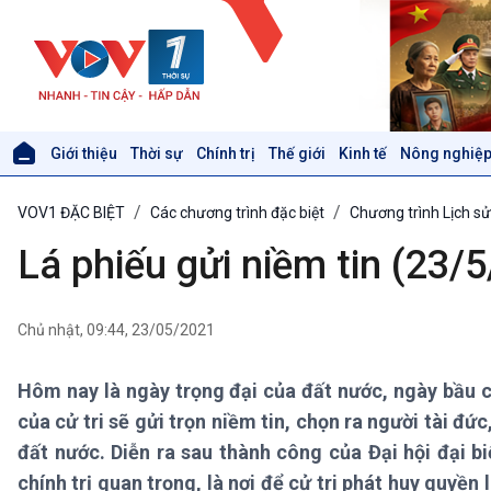
Giới thiệu
Thời sự
Chính trị
Thế giới
Kinh tế
Nông nghiệp
Giới thiệu
Thời sự
VOV1 ĐẶC BIỆT
Các chương trình đặc biệt
Chương trình Lịch sử
Thời sự 6h
Thời sự 12h
Lá phiếu gửi niềm tin (23/
Thời sự 18h
Thời sự 21h30
Bản tin
Chủ nhật, 09:44, 23/05/2021
Chuyên mục
Theo dòng Thời sự
Hôm nay là ngày trọng đại của đất nước, ngày bầu 
của cử tri sẽ gửi trọn niềm tin, chọn ra người tài đức,
Xã hội
Khoa học & Công nghệ
đất nước. Diễn ra sau thành công của Đại hội đại b
Tin Đời sống & Xã hội
Tin Khoa học & Công nghệ
chính trị quan trọng, là nơi để cử tri phát huy quyề