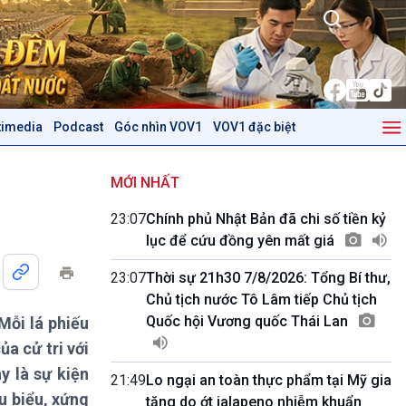
timedia
Podcast
Góc nhìn VOV1
VOV1 đặc biệt
Kinh tế
Nông nghiệp & Biển đảo
Tin Kinh tế
Tin Nông nghiệp & Biển
MỚI NHẤT
Trước giờ mở cửa
đảo
23:07
Chính phủ Nhật Bản đã chi số tiền kỷ
Dòng chảy Kinh tế
Mùa vàng
lục để cứu đồng yên mất giá
Sức sống hàng Việt
Biển đảo Việt Nam
Khởi nghiệp
Tâm tình biên giới và hải
23:07
Thời sự 21h30 7/8/2026: Tổng Bí thư,
Tuyên chiến với gian lận
đảo
Chủ tịch nước Tô Lâm tiếp Chủ tịch
thương mại
Tìm hiểu biển, đảo Việt
Quốc hội Vương quốc Thái Lan
Mỗi lá phiếu
Nam
ủa cử tri với
Podcast
Góc nhìn VOV1
y là sự kiện
21:49
Lo ngại an toàn thực phẩm tại Mỹ gia
Bình luận
u biểu, xứng
tăng do ớt jalapeno nhiễm khuẩn