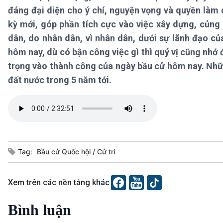
360 độ Sức khỏe
Kết nối công nghệ
đáng đại diện cho ý chí, nguyện vọng và quyền làm
Chuyển đổi Xanh
Sống chung với biến đổi
kỳ mới, góp phần tích cực vào việc xây dựng, củng
Tài nguyên và Môi trường
khí hậu
dân, do nhân dân, vì nhân dân, dưới sự lãnh đạo c
Chuyên gia của bạn
hôm nay, dù có bận công việc gì thì quý vị cũng nhớ đ
Xã hội chuyển động
Bước chân đến trường
trọng vào thành công của ngày bầu cử hôm nay. Nhữn
đất nước trong 5 năm tới.
VOV1 đặc biệt
Thanh âm ký sự
Chân dung cuộc sống
Các chương trình đặc biệt
Tag:
Bầu cử Quốc hội
Cử tri
Xem trên các nền tảng khác
Bình luận