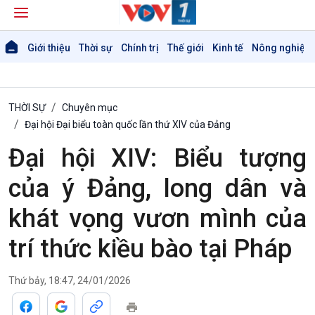
Giới thiệu
Thời sự
Chính trị
Thế giới
Kinh tế
Nông nghiệp 
THỜI SỰ
Chuyên mục
Đại hội Đại biểu toàn quốc lần thứ XIV của Đảng
Đại hội XIV: Biểu tượng
của ý Đảng, long dân và
khát vọng vươn mình của
trí thức kiều bào tại Pháp
Thứ bảy, 18:47, 24/01/2026