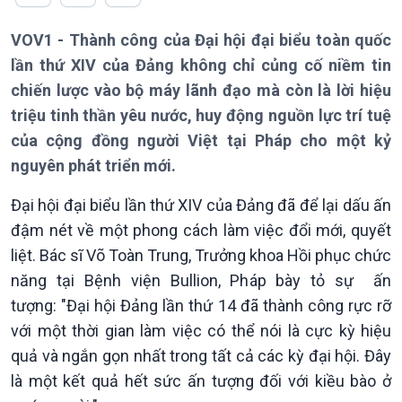
VOV1 - Thành công của Đại hội đại biểu toàn quốc
Giới thiệu
lần thứ XIV của Đảng không chỉ củng cố niềm tin
Thời sự
chiến lược vào bộ máy lãnh đạo mà còn là lời hiệu
Thời sự 6h
Thời sự 12h
triệu tinh thần yêu nước, huy động nguồn lực trí tuệ
Thời sự 18h
của cộng đồng người Việt tại Pháp cho một kỷ
Thời sự 21h30
nguyên phát triển mới.
Bản tin
Chuyên mục
Đại hội đại biểu lần thứ XIV của Đảng đã để lại dấu ấn
Theo dòng Thời sự
đậm nét về một phong cách làm việc đổi mới, quyết
liệt. Bác sĩ Võ Toàn Trung, Trưởng khoa Hồi phục chức
năng tại Bệnh viện Bullion, Pháp bày tỏ sự ấn
tượng: "Đại hội Đảng lần thứ 14 đã thành công rực rỡ
với một thời gian làm việc có thể nói là cực kỳ hiệu
quả và ngắn gọn nhất trong tất cả các kỳ đại hội. Đây
là một kết quả hết sức ấn tượng đối với kiều bào ở