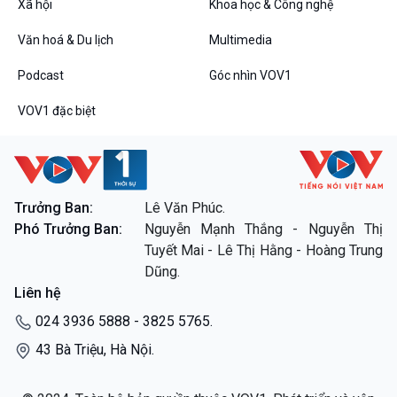
Xã hội
Khoa học & Công nghệ
VOV1 đặc biệt
Thanh âm ký sự
Văn hoá & Du lịch
Multimedia
Chân dung cuộc sống
Các chương trình đặc biệt
Podcast
Góc nhìn VOV1
VOV1 đặc biệt
Trưởng Ban:
Lê Văn Phúc.
Phó Trưởng Ban:
Nguyễn Mạnh Thắng - Nguyễn Thị
Tuyết Mai - Lê Thị Hằng - Hoàng Trung
Dũng.
Liên hệ
024 3936 5888 - 3825 5765.
43 Bà Triệu, Hà Nội.