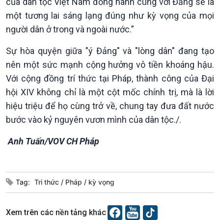
của dân tộc Việt Nam đồng hành cùng với Đảng sẽ là
Câu chuyện Thể thao
Infographic
một tương lai sáng lạng đúng như kỳ vọng của mọi
E-Magazine
người dân ở trong và ngoài nước.”
Sự hòa quyện giữa "ý Đảng" và "lòng dân" đang tạo
nên một sức mạnh cộng hưởng vô tiền khoáng hậu.
Với cộng đồng trí thức tại Pháp, thành công của Đại
hội XIV không chỉ là một cột mốc chính trị, mà là lời
hiệu triệu để họ cùng trở về, chung tay đưa đất nước
bước vào kỷ nguyên vươn mình của dân tộc./.
Anh Tuấn/VOV CH Pháp
Tag:
Tri thức
Pháp
kỳ vọng
Podcast
Góc nhìn VOV1
Bình luận
Xem trên các nền tảng khác
10 phút Sự kiện - Luận bàn