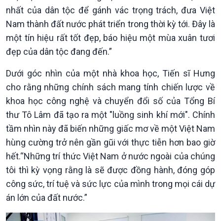
nhất của dân tộc để gánh vác trọng trách, đưa Việt
Nam thành đất nước phát triển trong thời kỳ tới. Đây là
một tín hiệu rất tốt đẹp, báo hiệu một mùa xuân tươi
đẹp của dân tộc đang đến.”
Dưới góc nhìn của một nhà khoa học, Tiến sĩ Hưng
cho rằng những chính sách mang tính chiến lược về
khoa học công nghệ và chuyển đổi số của Tổng Bí
thư Tô Lâm đã tạo ra một "luồng sinh khí mới". Chính
tầm nhìn này đã biến những giấc mơ về một Việt Nam
hùng cường trở nên gần gũi với thực tiễn hơn bao giờ
Xã hội
Khoa học & Công nghệ
hết.“Những trí thức Việt Nam ở nước ngoài của chúng
Tin Đời sống & Xã hội
Tin Khoa học & Công nghệ
tôi thì kỳ vọng rằng là sẽ được đồng hành, đóng góp
360 độ Sức khỏe
Kết nối công nghệ
công sức, trí tuệ và sức lực của mình trong mọi cái dự
Chuyển đổi Xanh
Sống chung với biến đổi
án lớn của đất nước.”
Tài nguyên và Môi trường
khí hậu
Chuyên gia của bạn