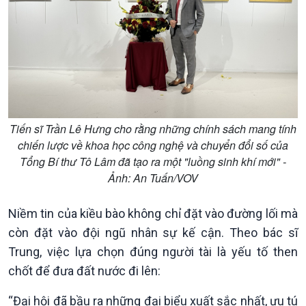
Tiến sĩ Trần Lê Hưng cho rằng những chính sách mang tính
chiến lược về khoa học công nghệ và chuyển đổi số của
Kinh tế
Nông nghiệp & Biển đảo
Tổng Bí thư Tô Lâm đã tạo ra một "luồng sinh khí mới" -
Tin Kinh tế
Tin Nông nghiệp & Biển
Ảnh: An Tuấn/VOV
Trước giờ mở cửa
đảo
Dòng chảy Kinh tế
Mùa vàng
Niềm tin của kiều bào không chỉ đặt vào đường lối mà
Sức sống hàng Việt
Biển đảo Việt Nam
còn đặt vào đội ngũ nhân sự kế cận. Theo bác sĩ
Khởi nghiệp
Tâm tình biên giới và hải
Tuyên chiến với gian lận
đảo
Trung, việc lựa chọn đúng người tài là yếu tố then
thương mại
Tìm hiểu biển, đảo Việt
chốt để đưa đất nước đi lên:
Nam
“Đại hội đã bầu ra những đại biểu xuất sắc nhất, ưu tú