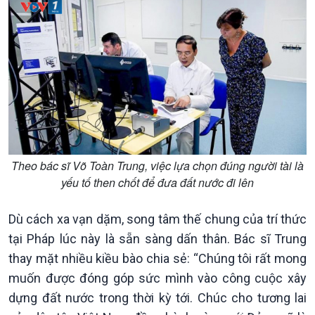
Xã hội chuyển động
Bước chân đến trường
Theo bác sĩ Võ Toàn Trung, việc lựa chọn đúng người tài là
yếu tố then chốt để đưa đất nước đi lên
Dù cách xa vạn dặm, song tâm thế chung của trí thức
tại Pháp lúc này là sẵn sàng dấn thân. Bác sĩ Trung
thay mặt nhiều kiều bào chia sẻ: “Chúng tôi rất mong
Văn hoá & Du lịch
Multimedia
muốn được đóng góp sức mình vào công cuộc xây
Tin Văn hoá & Du lịch
Ảnh
dựng đất nước trong thời kỳ tới. Chúc cho tương lai
Chát với người nổi tiếng
Video