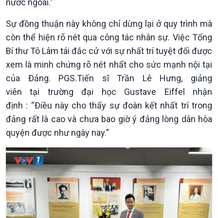
nước ngoài."
Sự đồng thuận này không chỉ dừng lại ở quy trình mà
còn thể hiện rõ nét qua công tác nhân sự. Việc Tổng
Bí thư Tô Lâm tái đắc cử với sự nhất trí tuyệt đối được
xem là minh chứng rõ nét nhất cho sức mạnh nội tại
Chính trị
Thế giới
của Đảng. PGS.Tiến sĩ Trần Lê Hưng, giảng
Tin Chính trị
Tin thế giới
viên tại trường đại học Gustave Eiffel nhận
Chính phủ với người dân
Vấn đề quốc tế
định : “Điều này cho thấy sự đoàn kết nhất trí trong
Quốc hội với cử tri
Hồ sơ sự kiện quốc tế
đảng rất là cao và chưa bao giờ ý đảng lòng dân hòa
Xây dựng đảng
Thế giới & Việt Nam
Đảng trong cuộc sống
Biên cương - Một dải vững
quyện được như ngày nay.”
Nhận diện sự thật
bền
Pháp luật và đời sống