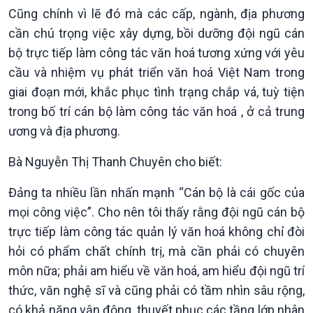
Cũng chính vì lẽ đó mà các cấp, ngành, địa phương
cần chú trọng việc xây dựng, bồi dưỡng đội ngũ cán
bộ trực tiếp làm công tác văn hoá tương xứng với yêu
cầu và nhiệm vụ phát triển văn hoá Việt Nam trong
giai đoạn mới, khắc phục tình trạng chắp vá, tuỳ tiện
trong bố trí cán bộ làm công tác văn hoá , ở cả trung
ương và địa phương.
Bà Nguyễn Thị Thanh Chuyên cho biết:
Đảng ta nhiều lần nhấn mạnh “Cán bộ là cái gốc của
mọi công việc”. Cho nên tôi thấy rằng đội ngũ cán bộ
trực tiếp làm công tác quản lý văn hoá không chỉ đòi
Xã hội
Khoa học & Công nghệ
hỏi có phẩm chất chính trị, mà cần phải có chuyên
Tin Đời sống & Xã hội
Tin Khoa học & Công nghệ
môn nữa; phải am hiểu về văn hoá, am hiểu đội ngũ trí
360 độ Sức khỏe
Kết nối công nghệ
thức, văn nghệ sĩ và cũng phải có tầm nhìn sâu rộng,
Chuyển đổi Xanh
Sống chung với biến đổi
có khả năng vận động, thuyết phục các tầng lớp nhân
Tài nguyên và Môi trường
khí hậu