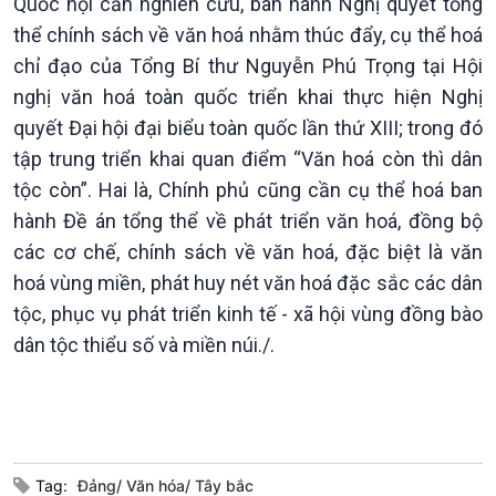
Quốc hội cần nghiên cứu, ban hành Nghị quyết tổng
thể chính sách về văn hoá nhằm thúc đẩy, cụ thể hoá
chỉ đạo của Tổng Bí thư Nguyễn Phú Trọng tại Hội
nghị văn hoá toàn quốc triển khai thực hiện Nghị
quyết Đại hội đại biểu toàn quốc lần thứ XIII; trong đó
tập trung triển khai quan điểm “Văn hoá còn thì dân
tộc còn”. Hai là, Chính phủ cũng cần cụ thể hoá ban
hành Đề án tổng thể về phát triển văn hoá, đồng bộ
Podcast
Góc nhìn VOV1
các cơ chế, chính sách về văn hoá, đặc biệt là văn
Bình luận
hoá vùng miền, phát huy nét văn hoá đặc sắc các dân
10 phút Sự kiện - Luận bàn
tộc, phục vụ phát triển kinh tế - xã hội vùng đồng bào
Câu chuyện thời sự
dân tộc thiểu số và miền núi./.
Dòng chảy sự kiện
Đối thoại
Diễn đàn chủ nhật
Chuyện đêm
Tag:
Đảng/ Văn hóa/ Tây bắc