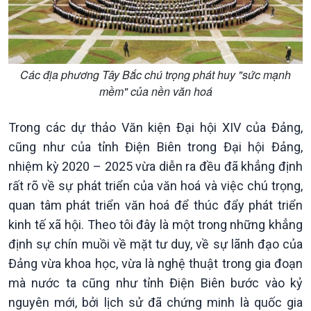
Quốc hội với cử tri
Hồ sơ sự kiện quốc tế
Xây dựng đảng
Thế giới & Việt Nam
Đảng trong cuộc sống
Biên cương - Một dải vững
Nhận diện sự thật
bền
Các địa phương Tây Bắc chú trọng phát huy "sức mạnh
Pháp luật và đời sống
mềm" của nền văn hoá
Trong các dự thảo Văn kiện Đại hội XIV của Đảng,
cũng như của tỉnh Điện Biên trong Đại hội Đảng,
nhiệm kỳ 2020 – 2025 vừa diễn ra đều đã khẳng định
rất rõ về sự phát triển của văn hoá và việc chú trọng,
quan tâm phát triển văn hoá để thúc đẩy phát triển
kinh tế xã hội. Theo tôi đây là một trong những khẳng
định sự chín muồi về mặt tư duy, về sự lãnh đạo của
Đảng vừa khoa học, vừa là nghệ thuật trong gia đoạn
mà nước ta cũng như tỉnh Điện Biên bước vào kỷ
nguyên mới, bởi lịch sử đã chứng minh là quốc gia