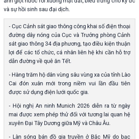
ảnh giọt nước rơi xuống mặt đất, biểu trưng cho ký ức
và sự hồi sinh sau đại dịch.
- Cục Cảnh sát giao thông công khai số điện thoại
đường dây nóng của Cục và Trưởng phòng Cảnh
sát giao thông 34 địa phương, tạo điều kiện thuận
lợi để các tổ chức, cá nhân liên hệ khi cần hỗ trợ
Xã hội
Khoa học & Công nghệ
dẫn đường về quê ăn Tết.
Tin Đời sống & Xã hội
Tin Khoa học & Công nghệ
- Hàng trăm hộ dân vùng sâu vùng xa của tỉnh Lào
360 độ Sức khỏe
Kết nối công nghệ
Cai đón xuân mới trong niềm vui lần đầu tiên
Chuyển đổi Xanh
Sống chung với biến đổi
Tài nguyên và Môi trường
khí hậu
được sử dụng điện lưới quốc gia.
Chuyên gia của bạn
- Hội nghị An ninh Munich 2026 diễn ra từ ngày
Xã hội chuyển động
Bước chân đến trường
mai được xem phép thử đối với tương lai quan hệ
xuyên Đại Tây Dương giữa Mỹ và Châu Âu.
- Làn sóng bán đồ gia truyền ở Bắc Mỹ do bạc