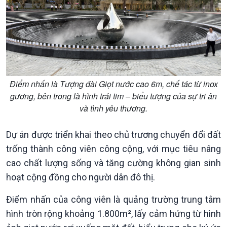
Nhận diện sự thật
bền
Pháp luật và đời sống
Điểm nhấn là Tượng đài Giọt nước cao 6m, chế tác từ inox
gương, bên trong là hình trái tim – biểu tượng của sự tri ân
và tình yêu thương.
Kinh tế
Nông nghiệp & Biển đảo
Dự án được triển khai theo chủ trương chuyển đổi đất
Tin Kinh tế
Tin Nông nghiệp & Biển
Trước giờ mở cửa
đảo
trống thành công viên công cộng, với mục tiêu nâng
Dòng chảy Kinh tế
Mùa vàng
cao chất lượng sống và tăng cường không gian sinh
Sức sống hàng Việt
Biển đảo Việt Nam
hoạt cộng đồng cho người dân đô thị.
Khởi nghiệp
Tâm tình biên giới và hải
Tuyên chiến với gian lận
đảo
Điểm nhấn của công viên là quảng trường trung tâm
thương mại
Tìm hiểu biển, đảo Việt
hình tròn rộng khoảng 1.800m², lấy cảm hứng từ hình
Nam