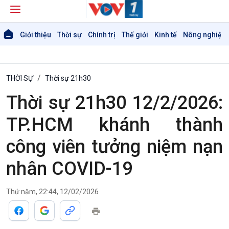
Giới thiệu
Thời sự
Chính trị
Thế giới
Kinh tế
Nông nghiệp 
THỜI SỰ
Thời sự 21h30
Thời sự 21h30 12/2/2026:
TP.HCM khánh thành
công viên tưởng niệm nạn
nhân COVID-19
Thứ năm, 22:44, 12/02/2026
Giới thiệu
Thời sự
Thời sự 6h
Thời sự 12h