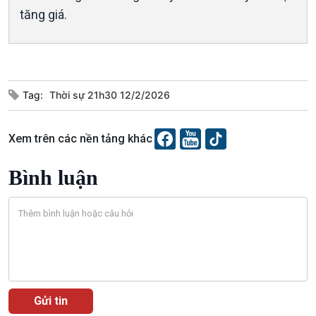
tăng giá.
Văn hoá & Du lịch
Multimedia
Tag:
Thời sự 21h30 12/2/2026
Tin Văn hoá & Du lịch
Ảnh
Chát với người nổi tiếng
Video
Xem trên các nền tảng khác
Câu chuyện Thể thao
Infographic
E-Magazine
Bình luận
Podcast
Góc nhìn VOV1