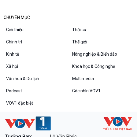
Bình luận
10 phút Sự kiện - Luận bàn
CHUYÊN MỤC
Câu chuyện thời sự
Dòng chảy sự kiện
Giới thiệu
Thời sự
Đối thoại
Diễn đàn chủ nhật
Chính trị
Thế giới
Chuyện đêm
Kinh tế
Nông nghiệp & Biển đảo
Xã hội
Khoa học & Công nghệ
Văn hoá & Du lịch
Multimedia
Podcast
Góc nhìn VOV1
VOV1 đặc biệt
VOV1 đặc biệt
Thanh âm ký sự
Chân dung cuộc sống
Các chương trình đặc biệt
Trưởng Ban:
Lê Văn Phúc.