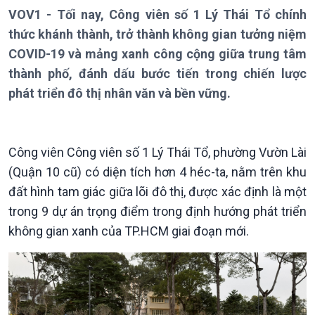
Thời sự 18h
VOV1 - Tối nay, Công viên số 1 Lý Thái Tổ chính
Thời sự 21h30
thức khánh thành, trở thành không gian tưởng niệm
Bản tin
COVID-19 và mảng xanh công cộng giữa trung tâm
Chuyên mục
Theo dòng Thời sự
thành phố, đánh dấu bước tiến trong chiến lược
phát triển đô thị nhân văn và bền vững.
Công viên Công viên số 1 Lý Thái Tổ, phường Vườn Lài
(Quận 10 cũ) có diện tích hơn 4 héc-ta, nằm trên khu
đất hình tam giác giữa lõi đô thị, được xác định là một
trong 9 dự án trọng điểm trong định hướng phát triển
Chính trị
Thế giới
không gian xanh của TP.HCM giai đoạn mới.
Tin Chính trị
Tin thế giới
Chính phủ với người dân
Vấn đề quốc tế
Quốc hội với cử tri
Hồ sơ sự kiện quốc tế
Xây dựng đảng
Thế giới & Việt Nam
Đảng trong cuộc sống
Biên cương - Một dải vững