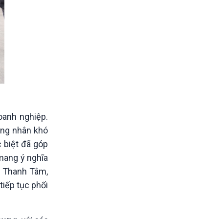
oanh nghiệp.
ông nhân khó
 biệt đã góp
mang ý nghĩa
ị Thanh Tâm,
iếp tục phối