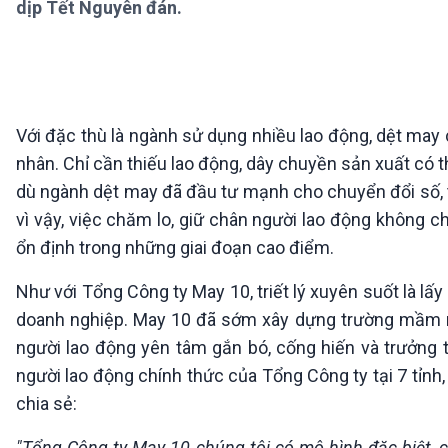
dịp Tết Nguyên đán.
360 độ Sức khỏe
Kết nối công nghệ
Chuyển đổi Xanh
Sống chung với biến đổi
Tài nguyên và Môi trường
khí hậu
Chuyên gia của bạn
Xã hội chuyển động
Bước chân đến trường
Với đặc thù là ngành sử dụng nhiều lao động, dệt may 
nhân. Chỉ cần thiếu lao động, dây chuyền sản xuất có thể
VOV1 đặc biệt
dù ngành dệt may đã đầu tư mạnh cho chuyển đổi số, t
Thanh âm ký sự
vì vậy, việc chăm lo, giữ chân người lao động không ch
Chân dung cuộc sống
Các chương trình đặc biệt
ổn định trong những giai đoạn cao điểm.
Như với Tổng Công ty May 10, triết lý xuyên suốt là lấy
doanh nghiệp. May 10 đã sớm xây dựng trường mầm non
người lao động yên tâm gắn bó, cống hiến và trưởng 
người lao động chính thức của Tổng Công ty tại 7 tỉn
chia sẻ:
"Tổng Công ty May 10 chúng tôi có mô hình đặc biệt, c