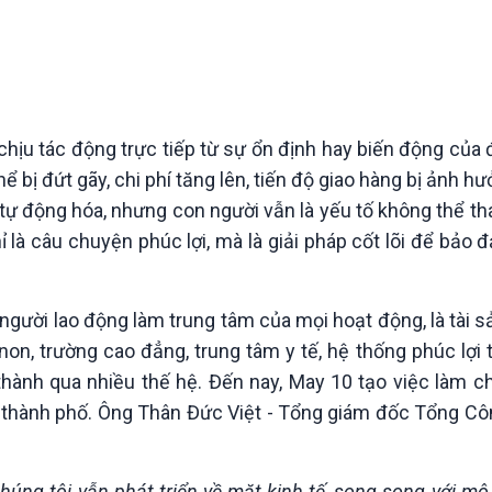
Chát với người nổi tiếng
Video
Câu chuyện Thể thao
Infographic
E-Magazine
chịu tác động trực tiếp từ sự ổn định hay biến động của
 bị đứt gãy, chi phí tăng lên, tiến độ giao hàng bị ảnh hư
ự động hóa, nhưng con người vẫn là yếu tố không thể tha
ỉ là câu chuyện phúc lợi, mà là giải pháp cốt lõi để bảo
 người lao động làm trung tâm của mọi hoạt động, là tài s
, trường cao đẳng, trung tâm y tế, hệ thống phúc lợi t
thành qua nhiều thế hệ. Đến nay, May 10 tạo việc làm c
h, thành phố. Ông Thân Đức Việt - Tổng giám đốc Tổng Cô
húng tôi vẫn phát triển về mặt kinh tế, song song với mô