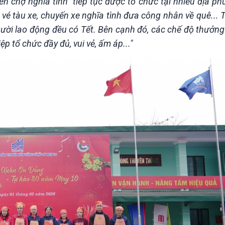
n chợ nghĩa tình” tiếp tục được tổ chức tại nhiều địa ph
 vé tàu xe, chuyến xe nghĩa tình đưa công nhân về quê... T
ời lao động đều có Tết. Bên cạnh đó, các chế độ thưởng
 tổ chức đầy đủ, vui vẻ, ấm áp..."