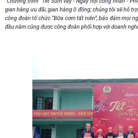
"Chương trình “Tết Sum vầy - Ngày hội công nhân - Phiê
gian hàng ưu đãi, gian hàng 0 đồng; chúng tôi sẽ hỗ trợ
công đoàn tổ chức “Bữa cơm tất niên”, bảo đảm mọi ngư
đầu năm cũng được công đoàn phối hợp với doanh nghiệp