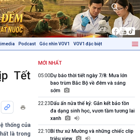
timedia
Podcast
Góc nhìn VOV1
VOV1 đặc biệt
Kinh tế
Nông nghiệp & Biển đảo
Tin Kinh tế
Tin Nông nghiệp & Biển
MỚI NHẤT
Trước giờ mở cửa
đảo
ịp Tết
05:00
Dự báo thời tiết ngày 7/8: Mưa lớn
Dòng chảy Kinh tế
Mùa vàng
bao trùm Bắc Bộ về đêm và sáng
Sức sống hàng Việt
Biển đảo Việt Nam
sớm
Khởi nghiệp
Tâm tình biên giới và hải
Tuyên chiến với gian lận
đảo
22:23
Dấu ấn nửa thế kỷ: Gắn kết bảo tồn
thương mại
Tìm hiểu biển, đảo Việt
đa dạng sinh học, vươn tầm tương lai
Nam
xanh
hệ thống của
Podcast
Góc nhìn VOV1
22:10
Bí thư xứ Mường và những chiếc clip
hất là trong
Bình luận
triệu view