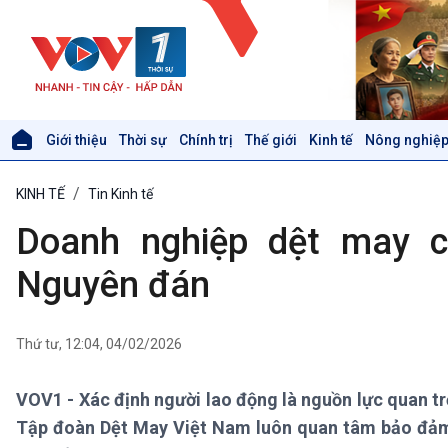
Giới thiệu
Thời sự
Chính trị
Thế giới
Kinh tế
Nông nghiệp
Giới thiệu
Thời sự
KINH TẾ
Tin Kinh tế
Thời sự 6h
Thời sự 12h
Doanh nghiệp dệt may c
Thời sự 18h
Thời sự 21h30
Nguyên đán
Bản tin
Chuyên mục
Theo dòng Thời sự
Thứ tư, 12:04, 04/02/2026
VOV1 - Xác định người lao động là nguồn lực quan t
Xã hội
Khoa học & Công nghệ
Tập đoàn Dệt May Việt Nam luôn quan tâm bảo đảm v
Tin Đời sống & Xã hội
Tin Khoa học & Công nghệ