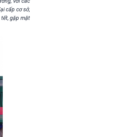
ương, với các
ại cấp cơ sở,
 tết, gặp mặt