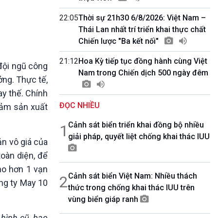
10 phút Sự kiện - Luận bàn
Câu chuyện thời sự
22:05
Thời sự 21h30 6/8/2026: Việt Nam –
Dòng chảy sự kiện
Thái Lan nhất trí triển khai thực chất
Đối thoại
Chiến lược "Ba kết nối"
Diễn đàn chủ nhật
21:12
Hoa Kỳ tiếp tục đồng hành cùng Việt
Chuyện đêm
 đội ngũ công
Nam trong Chiến dịch 500 ngày đêm
ởng. Thực tế,
y thế. Chính
ĐỌC NHIỀU
 đảm sản xuất
Cảnh sát biển triển khai đồng bộ nhiều
1
giải pháp, quyết liệt chống khai thác IUU
ản vô giá của
oàn diện, để
ho hơn 1 vạn
Cảnh sát biển Việt Nam: Nhiều thách
2
ng ty May 10
thức trong chống khai thác IUU trên
vùng biển giáp ranh
 hình cũ, bao