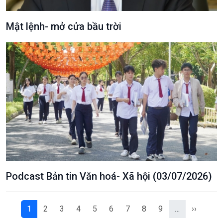
Mật lệnh- mở cửa bầu trời
VOV1 đặc biệt
Thanh âm ký sự
Chân dung cuộc sống
Các chương trình đặc biệt
Podcast Bản tin Văn hoá- Xã hội (03/07/2026)
1
2
3
4
5
6
7
8
9
…
››