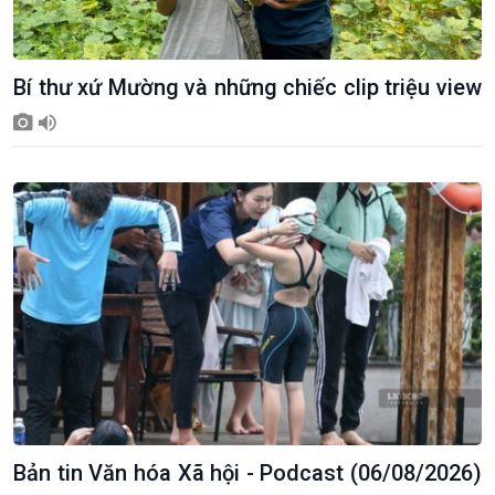
Bí thư xứ Mường và những chiếc clip triệu view
Giới thiệu
Thời sự
Thời sự 6h
Thời sự 12h
Thời sự 18h
Thời sự 21h30
Bản tin
Chuyên mục
Theo dòng Thời sự
Bản tin Văn hóa Xã hội - Podcast (06/08/2026)