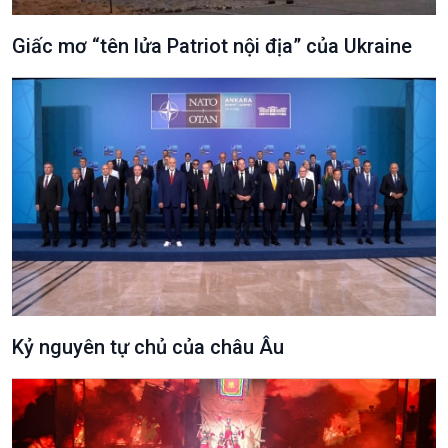
Giấc mơ “tên lửa Patriot nội địa” của Ukraine
Podcast
Góc nhìn VOV1
Bình luận
10 phút Sự kiện - Luận bàn
Câu chuyện thời sự
Dòng chảy sự kiện
Đối thoại
Diễn đàn chủ nhật
Chuyện đêm
Kỷ nguyên tự chủ của châu Âu