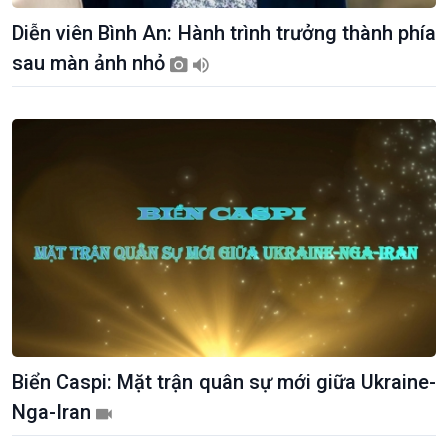
Diễn viên Bình An: Hành trình trưởng thành phía
sau màn ảnh nhỏ
Kinh tế
Nông nghiệp & Biển đảo
Tin Kinh tế
Tin Nông nghiệp & Biển
Trước giờ mở cửa
đảo
Dòng chảy Kinh tế
Mùa vàng
Biển Caspi: Mặt trận quân sự mới giữa Ukraine-
Sức sống hàng Việt
Biển đảo Việt Nam
Nga-Iran
Khởi nghiệp
Tâm tình biên giới và hải
Tuyên chiến với gian lận
đảo