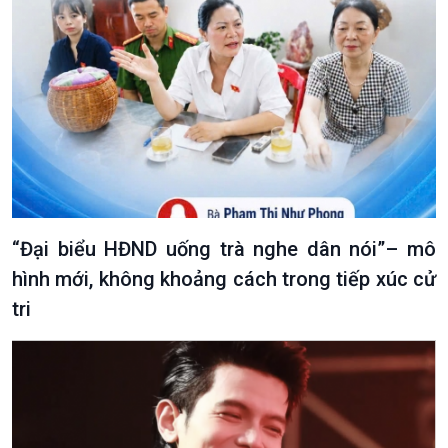
Văn hoá & Du lịch
Multimedia
Tin Văn hoá & Du lịch
Ảnh
Chát với người nổi tiếng
Video
Câu chuyện Thể thao
Infographic
E-Magazine
“Đại biểu HĐND uống trà nghe dân nói”– mô
hình mới, không khoảng cách trong tiếp xúc cử
tri