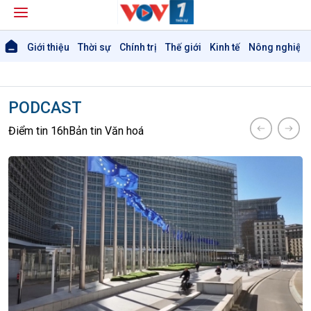
Giới thiệu
Thời sự
Chính trị
Thế giới
Kinh tế
Nông nghiệp 
PODCAST
Điểm tin 16h
Bản tin Văn hoá