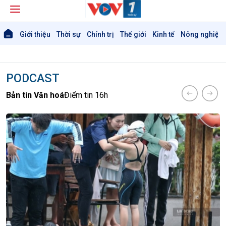
Giới thiệu
Thời sự
Chính trị
Thế giới
Kinh tế
Nông nghiệp 
PODCAST
Bản tin Văn hoá
Điểm tin 16h