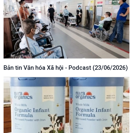
Văn hoá & Du lịch
Multimedia
Tin Văn hoá & Du lịch
Ảnh
Chát với người nổi tiếng
Video
Câu chuyện Thể thao
Infographic
Bản tin Văn hóa Xã hội - Podcast (23/06/2026)
E-Magazine