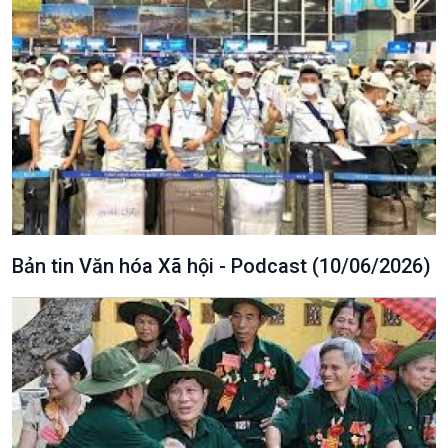
Podcast
Góc nhìn VOV1
Bình luận
10 phút Sự kiện - Luận bàn
Câu chuyện thời sự
Dòng chảy sự kiện
Đối thoại
Diễn đàn chủ nhật
Chuyện đêm
Bản tin Văn hóa Xã hội - Podcast (10/06/2026)