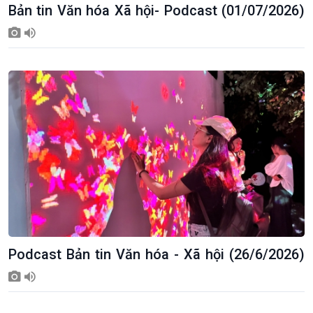
Bản tin Văn hóa Xã hội- Podcast (01/07/2026)
Kinh tế
Nông nghiệp & Biển đảo
Tin Kinh tế
Tin Nông nghiệp & Biển
Trước giờ mở cửa
đảo
Dòng chảy Kinh tế
Mùa vàng
Sức sống hàng Việt
Biển đảo Việt Nam
Khởi nghiệp
Tâm tình biên giới và hải
Tuyên chiến với gian lận
đảo
thương mại
Tìm hiểu biển, đảo Việt
Nam
Podcast Bản tin Văn hóa - Xã hội (26/6/2026)