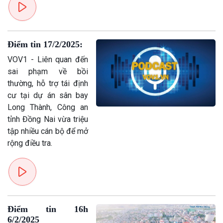
Xã hội
Khoa học & Công nghệ
Tin Đời sống & Xã hội
Tin Khoa học & Công nghệ
Điểm tin 17/2/2025:
360 độ Sức khỏe
Kết nối công nghệ
VOV1 - Liên quan đến
Chuyển đổi Xanh
Sống chung với biến đổi
sai phạm về bồi
Tài nguyên và Môi trường
khí hậu
thường, hỗ trợ tái định
Chuyên gia của bạn
cư tại dự án sân bay
Xã hội chuyển động
Long Thành, Công an
Bước chân đến trường
tỉnh Đồng Nai vừa triệu
tập nhiều cán bộ để mở
rộng điều tra.
Điểm tin 16h
6/2/2025