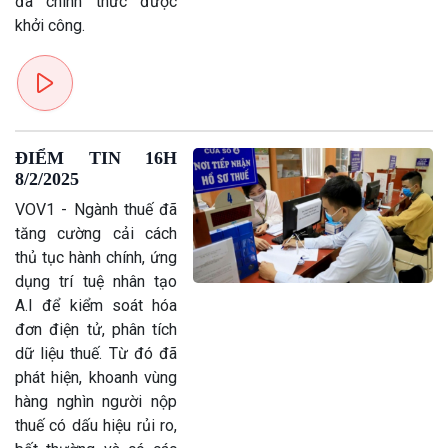
đã chính thức được
Kinh tế
Nông nghiệp & Biển đảo
khởi công.
Tin Kinh tế
Tin Nông nghiệp & Biển
Trước giờ mở cửa
đảo
Dòng chảy Kinh tế
Mùa vàng
Sức sống hàng Việt
Biển đảo Việt Nam
Khởi nghiệp
Tâm tình biên giới và hải
ĐIỂM TIN 16H
Tuyên chiến với gian lận
đảo
8/2/2025
thương mại
Tìm hiểu biển, đảo Việt
VOV1 - Ngành thuế đã
Nam
tăng cường cải cách
thủ tục hành chính, ứng
dụng trí tuệ nhân tạo
A.I để kiểm soát hóa
đơn điện tử, phân tích
dữ liệu thuế. Từ đó đã
phát hiện, khoanh vùng
hàng nghìn người nộp
thuế có dấu hiệu rủi ro,