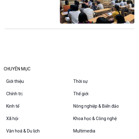
VOV1 đặc biệt
Thanh âm ký sự
Chân dung cuộc sống
Các chương trình đặc biệt
CHUYÊN MỤC
Giới thiệu
Thời sự
Chính trị
Thế giới
Kinh tế
Nông nghiệp & Biển đảo
Xã hội
Khoa học & Công nghệ
Văn hoá & Du lịch
Multimedia