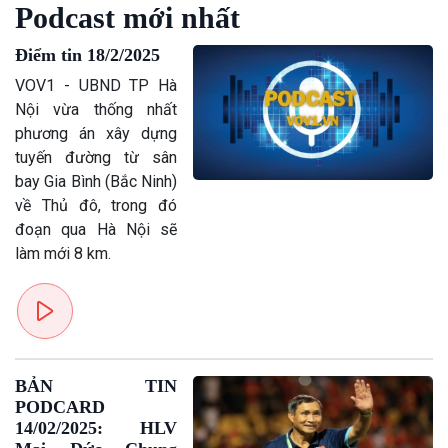
Giới thiệu
Thời sự
Podcast mới nhất
Thời sự 6h
Điểm tin 18/2/2025
Thời sự 12h
Thời sự 18h
VOV1 - UBND TP Hà
Thời sự 21h30
Nội vừa thống nhất
Bản tin
phương án xây dựng
Chuyên mục
tuyến đường từ sân
Theo dòng Thời sự
bay Gia Bình (Bắc Ninh)
về Thủ đô, trong đó
đoạn qua Hà Nội sẽ
làm mới 8 km.
BẢN TIN
PODCARD
14/02/2025: HLV