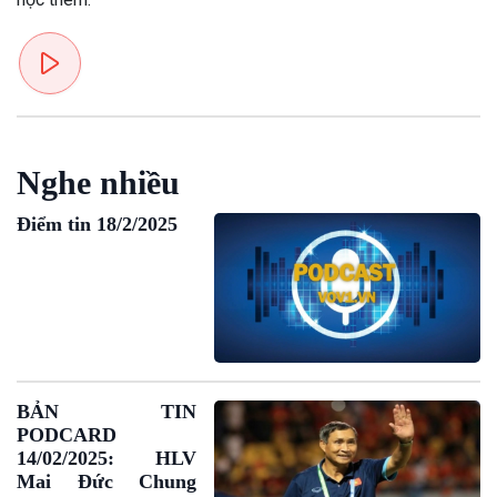
Văn hoá & Du lịch
Multimedia
Tin Văn hoá & Du lịch
Ảnh
Chát với người nổi tiếng
Video
Câu chuyện Thể thao
Infographic
Nghe nhiều
E-Magazine
Điểm tin 18/2/2025
BẢN TIN
PODCARD
14/02/2025: HLV
Mai Đức Chung