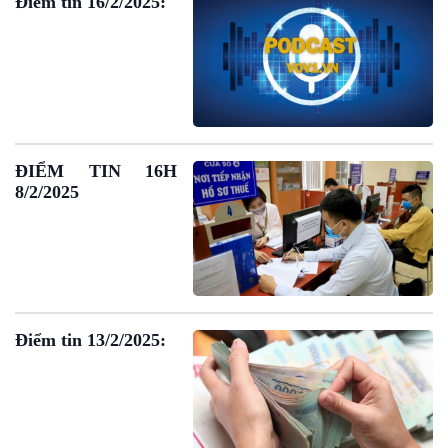
Điểm tin 16/2/2025:
Bình luận
10 phút Sự kiện - Luận bàn
Câu chuyện thời sự
Dòng chảy sự kiện
Đối thoại
Diễn đàn chủ nhật
Chuyện đêm
ĐIỂM TIN 16H
8/2/2025
Điểm tin 13/2/2025: