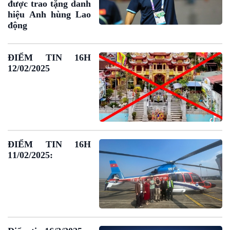
được trao tặng danh
hiệu Anh hùng Lao
động
ĐIỂM TIN 16H
12/02/2025
ĐIỂM TIN 16H
11/02/2025:
Podcast
Góc nhìn VOV1