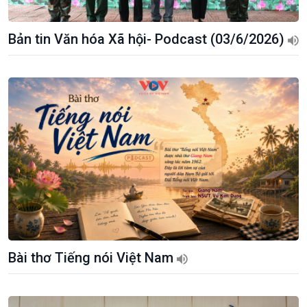
Bản tin Văn hóa Xã hội- Podcast (03/6/2026)
Kinh tế
Nông nghiệp & Biển đảo
Tin Kinh tế
Tin Nông nghiệp & Biển
Trước giờ mở cửa
đảo
Dòng chảy Kinh tế
Mùa vàng
Sức sống hàng Việt
Biển đảo Việt Nam
Khởi nghiệp
Tâm tình biên giới và hải
Tuyên chiến với gian lận
đảo
Bài thơ Tiếng nói Việt Nam
thương mại
Tìm hiểu biển, đảo Việt
Nam