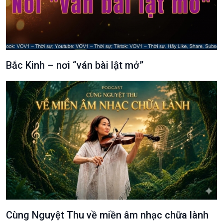
Câu chuyện thời sự
Dòng chảy sự kiện
Đối thoại
Diễn đàn chủ nhật
Chuyện đêm
Bắc Kinh – nơi “ván bài lật mở”
Cùng Nguyệt Thu về miền âm nhạc chữa lành