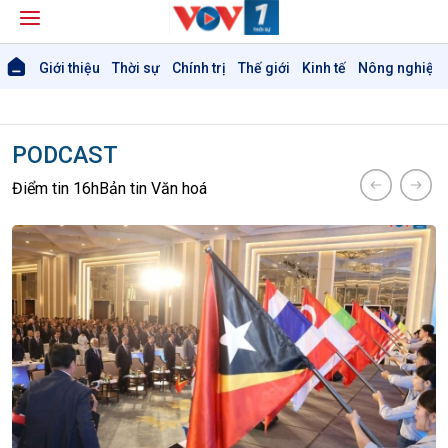
Giới thiệu
Thời sự
Chính trị
Thế giới
Kinh tế
Nông nghiệp 
PODCAST
Điểm tin 16h
Bản tin Văn hoá