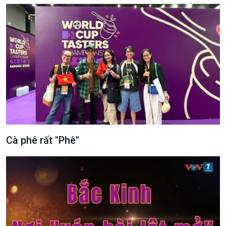
Cà phê rất "Phê"
Podcast
Góc nhìn VOV1
Bình luận
10 phút Sự kiện - Luận bàn