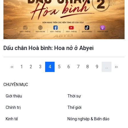
VOV1 đặc biệt
Thanh âm ký sự
Chân dung cuộc sống
Các chương trình đặc biệt
Dấu chân Hoà bình: Hoa nở ở Abyei
‹‹
1
2
3
4
5
6
7
8
9
…
››
CHUYÊN MỤC
Giới thiệu
Thời sự
Chính trị
Thế giới
Kinh tế
Nông nghiệp & Biển đảo