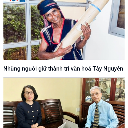
Những người giữ thành trì văn hoá Tây Nguyên
Văn hoá & Du lịch
Multimedia
Tin Văn hoá & Du lịch
Ảnh
Chát với người nổi tiếng
Video