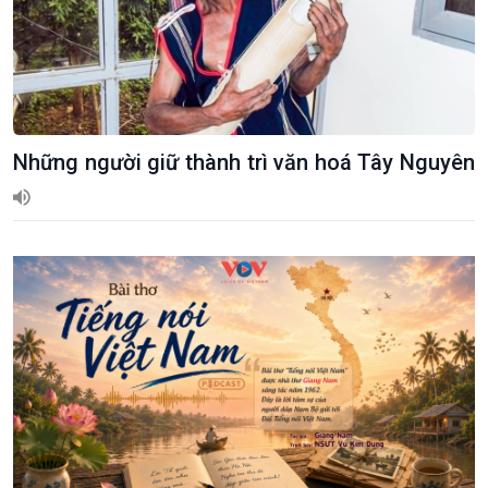
Những người giữ thành trì văn hoá Tây Nguyên
Xã hội
Khoa học & Công nghệ
Tin Đời sống & Xã hội
Tin Khoa học & Công nghệ
360 độ Sức khỏe
Kết nối công nghệ
Chuyển đổi Xanh
Sống chung với biến đổi
Tài nguyên và Môi trường
khí hậu
Chuyên gia của bạn