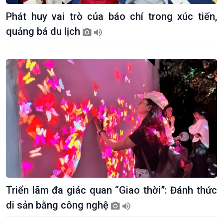
Phát huy vai trò của báo chí trong xúc tiến,
quảng bá du lịch
Kinh tế
Nông nghiệp & Biển đảo
Tin Kinh tế
Tin Nông nghiệp & Biển
Trước giờ mở cửa
đảo
Triển lãm đa giác quan “Giao thời”: Đánh thức
Dòng chảy Kinh tế
Mùa vàng
di sản bằng công nghệ
Sức sống hàng Việt
Biển đảo Việt Nam
Khởi nghiệp
Tâm tình biên giới và hải