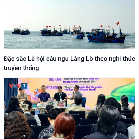
Văn hoá & Du lịch
Multimedia
Tin Văn hoá & Du lịch
Ảnh
Chát với người nổi tiếng
Video
Đặc sắc Lễ hội cầu ngư Làng Lò theo nghi thức
Câu chuyện Thể thao
Infographic
E-Magazine
truyền thống