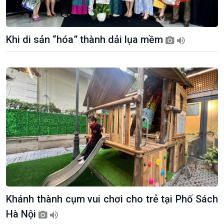
Khi di sản “hóa” thành dải lụa mềm
Giới thiệu
Thời sự
Thời sự 6h
Thời sự 12h
Thời sự 18h
Thời sự 21h30
Bản tin
Chuyên mục
Theo dòng Thời sự
Khánh thành cụm vui chơi cho trẻ tại Phố Sách
Hà Nội