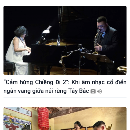
Tuyên chiến với gian lận
đảo
thương mại
Tìm hiểu biển, đảo Việt
Nam
“Cảm hứng Chiềng Đi 2”: Khi âm nhạc cổ điển
ngân vang giữa núi rừng Tây Bắc