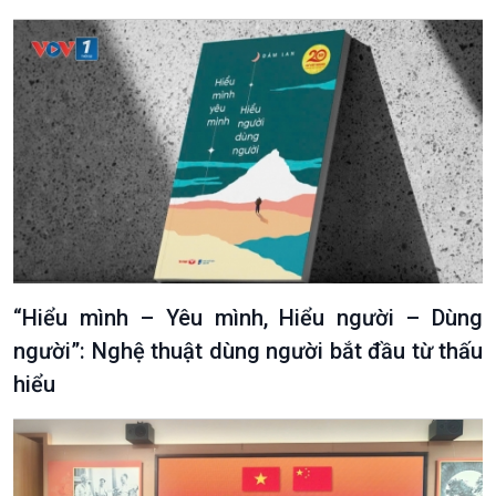
Podcast
Góc nhìn VOV1
Bình luận
10 phút Sự kiện - Luận bàn
Câu chuyện thời sự
Dòng chảy sự kiện
Đối thoại
“Hiểu mình – Yêu mình, Hiểu người – Dùng
Diễn đàn chủ nhật
người”: Nghệ thuật dùng người bắt đầu từ thấu
Chuyện đêm
hiểu