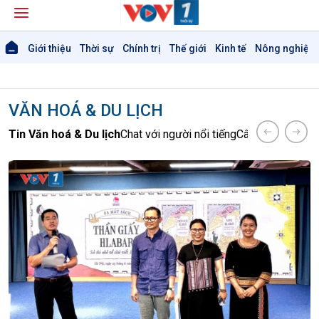
Giới thiệu
Thời sự
Chính trị
Thế giới
Kinh tế
Nông nghiệp 
VĂN HOÁ & DU LỊCH
Tin Văn hoá & Du lịch
Chat với người nổi tiếng
Câu chuyện Thể 