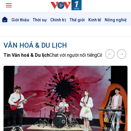
Giới thiệu
Thời sự
Chính trị
Thế giới
Kinh tế
Nông nghiệp 
VĂN HOÁ & DU LỊCH
Tin Văn hoá & Du lịch
Chat với người nổi tiếng
Câu chuyện Thể 