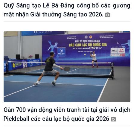
Khởi nghiệp
Tâm tình biên giới và hải
Quỹ Sáng tạo Lê Bá Đảng công bố các gương
Tuyên chiến với gian lận
đảo
mặt nhận Giải thưởng Sáng tạo 2026.
thương mại
Tìm hiểu biển, đảo Việt
Nam
Gần 700 vận động viên tranh tài tại giải vô địch
Pickleball các câu lạc bộ quốc gia 2026