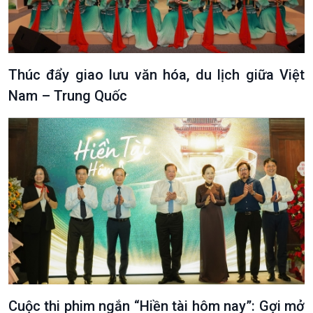
Thúc đẩy giao lưu văn hóa, du lịch giữa Việt
Nam – Trung Quốc
VOV1 đặc biệt
Thanh âm ký sự
Chân dung cuộc sống
Các chương trình đặc biệt
Cuộc thi phim ngắn “Hiền tài hôm nay”: Gợi mở