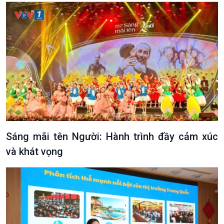
Văn hoá & Du lịch
Multimedia
Tin Văn hoá & Du lịch
Ảnh
Chát với người nổi tiếng
Video
Câu chuyện Thể thao
Infographic
E-Magazine
Sáng mãi tên Người: Hành trình đầy cảm xúc
và khát vọng