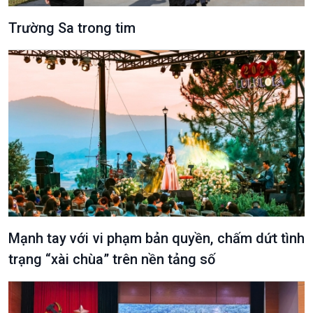
Trường Sa trong tim
Podcast
Góc nhìn VOV1
Bình luận
10 phút Sự kiện - Luận bàn
Câu chuyện thời sự
Dòng chảy sự kiện
Đối thoại
Diễn đàn chủ nhật
Chuyện đêm
Mạnh tay với vi phạm bản quyền, chấm dứt tình
trạng “xài chùa” trên nền tảng số