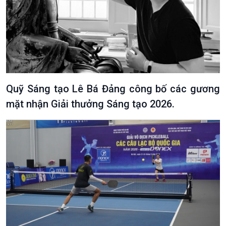
Xã hội
Khoa học & Công nghệ
Tin Đời sống & Xã hội
Tin Khoa học & Công nghệ
360 độ Sức khỏe
Kết nối công nghệ
Chuyển đổi Xanh
Sống chung với biến đổi
Tài nguyên và Môi trường
khí hậu
Chuyên gia của bạn
Xã hội chuyển động
Quỹ Sáng tạo Lê Bá Đảng công bố các gương
Bước chân đến trường
mặt nhận Giải thưởng Sáng tạo 2026.