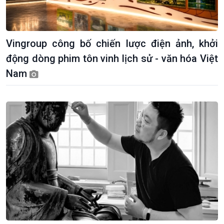
Vingroup công bố chiến lược điện ảnh, khởi
động dòng phim tôn vinh lịch sử - văn hóa Việt
Nam
Kinh tế
Nông nghiệp & Biển đảo
Tin Kinh tế
Tin Nông nghiệp & Biển
Trước giờ mở cửa
đảo
Dòng chảy Kinh tế
Mùa vàng
Sức sống hàng Việt
Biển đảo Việt Nam