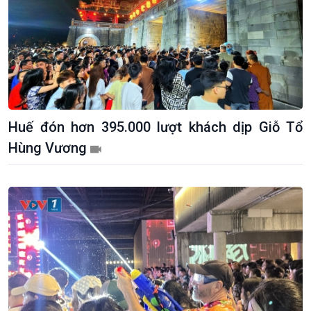
Huế đón hơn 395.000 lượt khách dịp Giỗ Tổ
Chính trị
Thế giới
Hùng Vương
Tin Chính trị
Tin thế giới
Chính phủ với người dân
Vấn đề quốc tế
Quốc hội với cử tri
Hồ sơ sự kiện quốc tế
Xây dựng đảng
Thế giới & Việt Nam
Đảng trong cuộc sống
Biên cương - Một dải vững
Nhận diện sự thật
bền
Pháp luật và đời sống