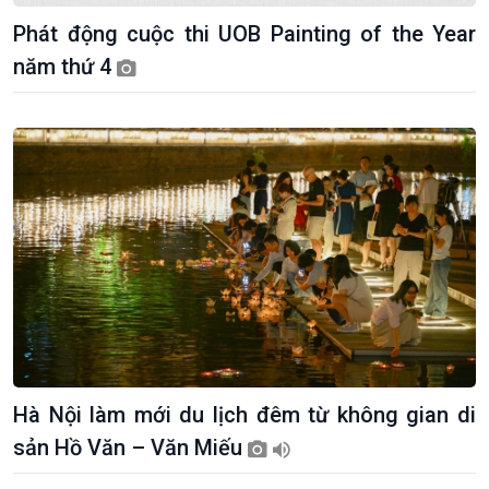
Phát động cuộc thi UOB Painting of the Year
năm thứ 4
Giới thiệu
Thời sự
Thời sự 6h
Thời sự 12h
Thời sự 18h
Thời sự 21h30
Bản tin
Chuyên mục
Theo dòng Thời sự
Hà Nội làm mới du lịch đêm từ không gian di
sản Hồ Văn – Văn Miếu