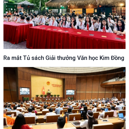
Văn hoá & Du lịch
Multimedia
Tin Văn hoá & Du lịch
Ảnh
Chát với người nổi tiếng
Video
Câu chuyện Thể thao
Infographic
E-Magazine
Ra mắt Tủ sách Giải thưởng Văn học Kim Đồng