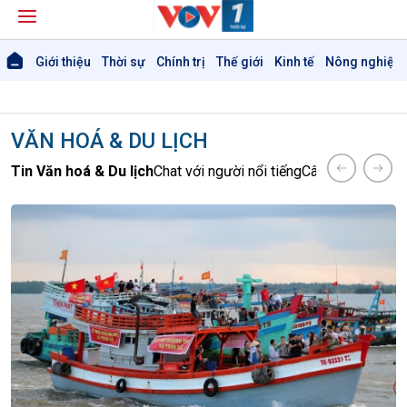
Giới thiệu
Thời sự
Chính trị
Thế giới
Kinh tế
Nông nghiệp 
VĂN HOÁ & DU LỊCH
Tin Văn hoá & Du lịch
Chat với người nổi tiếng
Câu chuyện Thể 