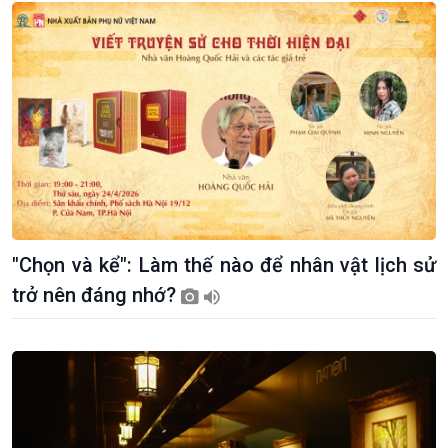
Tuyên chiến với gian lận
đảo
thương mại
Tìm hiểu biển, đảo Việt
Nam
"Chọn và kể": Làm thế nào để nhân vật lịch sử
trở nên đáng nhớ?