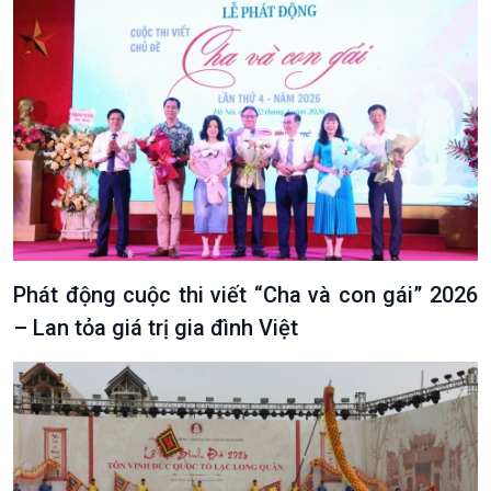
Podcast
Góc nhìn VOV1
Bình luận
10 phút Sự kiện - Luận bàn
Câu chuyện thời sự
Dòng chảy sự kiện
Đối thoại
Diễn đàn chủ nhật
Phát động cuộc thi viết “Cha và con gái” 2026
Chuyện đêm
– Lan tỏa giá trị gia đình Việt