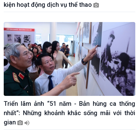
kiện hoạt động dịch vụ thể thao
Kinh tế
Nông nghiệp & Biển đảo
Tin Kinh tế
Tin Nông nghiệp & Biển
Triển lãm ảnh “51 năm - Bản hùng ca thống
Trước giờ mở cửa
đảo
nhất”: Những khoảnh khắc sống mãi với thời
Dòng chảy Kinh tế
Mùa vàng
gian
Sức sống hàng Việt
Biển đảo Việt Nam
Khởi nghiệp
Tâm tình biên giới và hải