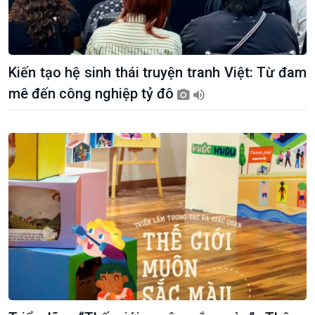
Kiến tạo hệ sinh thái truyện tranh Việt: Từ đam
Giới thiệu
Thời sự
mê đến công nghiệp tỷ đô
Thời sự 6h
Thời sự 12h
Thời sự 18h
Thời sự 21h30
Bản tin
Chuyên mục
Theo dòng Thời sự