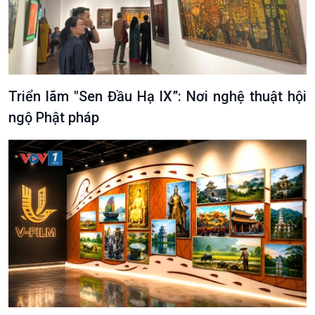
Triển lãm "Sen Đầu Hạ IX”: Nơi nghệ thuật hội
ngộ Phật pháp
VOV1 đặc biệt
Thanh âm ký sự
Chân dung cuộc sống
Các chương trình đặc biệt