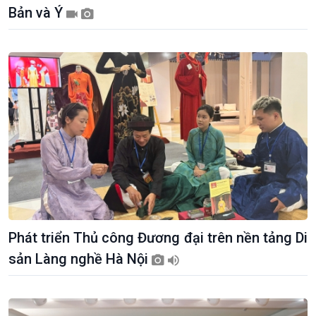
Sức sống hàng Việt
Biển đảo Việt Nam
Bản và Ý
Khởi nghiệp
Tâm tình biên giới và hải
Tuyên chiến với gian lận
đảo
thương mại
Tìm hiểu biển, đảo Việt
Nam
Phát triển Thủ công Đương đại trên nền tảng Di
sản Làng nghề Hà Nội