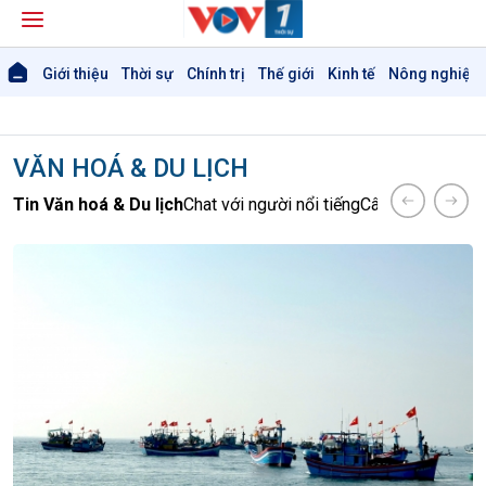
Giới thiệu
Thời sự
Chính trị
Thế giới
Kinh tế
Nông nghiệp 
VĂN HOÁ & DU LỊCH
Tin Văn hoá & Du lịch
Chat với người nổi tiếng
Câu chuyện Thể 