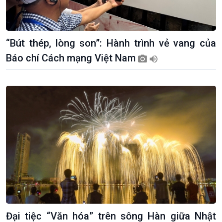
“Bút thép, lòng son”: Hành trình vẻ vang của
Báo chí Cách mạng Việt Nam
Kinh tế
Nông nghiệp & Biển đảo
Tin Kinh tế
Tin Nông nghiệp & Biển
Trước giờ mở cửa
đảo
Dòng chảy Kinh tế
Mùa vàng
Đại tiệc “Văn hóa” trên sông Hàn giữa Nhật