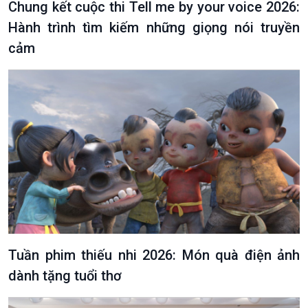
Chung kết cuộc thi Tell me by your voice 2026:
Hành trình tìm kiếm những giọng nói truyền
cảm
Podcast
Góc nhìn VOV1
Bình luận
10 phút Sự kiện - Luận bàn
Câu chuyện thời sự
Dòng chảy sự kiện
Đối thoại
Diễn đàn chủ nhật
Tuần phim thiếu nhi 2026: Món quà điện ảnh
Chuyện đêm
dành tặng tuổi thơ