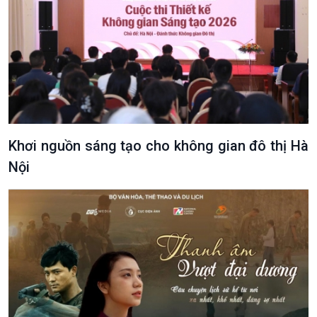
Xã hội
Khoa học & Công nghệ
Tin Đời sống & Xã hội
Tin Khoa học & Công nghệ
360 độ Sức khỏe
Kết nối công nghệ
Chuyển đổi Xanh
Sống chung với biến đổi
Tài nguyên và Môi trường
khí hậu
Chuyên gia của bạn
Xã hội chuyển động
Bước chân đến trường
Khơi nguồn sáng tạo cho không gian đô thị Hà
Nội