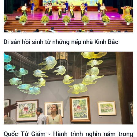
Di sản hồi sinh từ những nếp nhà Kinh Bắc
VOV1 đặc biệt
Thanh âm ký sự
Chân dung cuộc sống
Các chương trình đặc biệt
Quốc Tử Giám - Hành trình nghìn năm trong