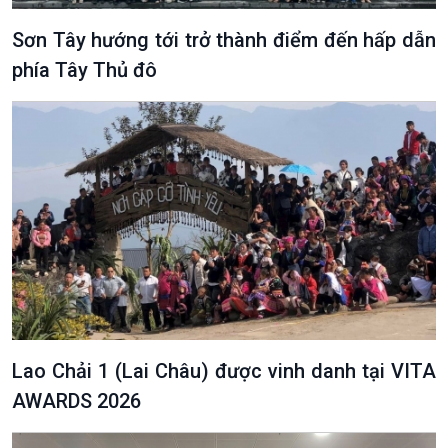
Sơn Tây hướng tới trở thành điểm đến hấp dẫn
phía Tây Thủ đô
Podcast
Góc nhìn VOV1
Bình luận
10 phút Sự kiện - Luận bàn
Câu chuyện thời sự
Dòng chảy sự kiện
Đối thoại
Diễn đàn chủ nhật
Chuyện đêm
Lao Chải 1 (Lai Châu) được vinh danh tại VITA
AWARDS 2026