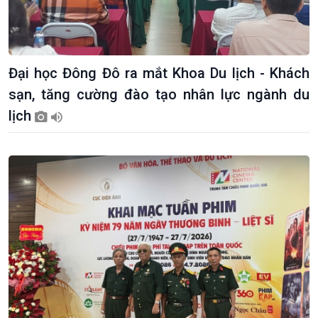
Đại học Đông Đô ra mắt Khoa Du lịch - Khách
Giới thiệu
Thời sự
sạn, tăng cường đào tạo nhân lực ngành du
Thời sự 6h
lịch
Thời sự 12h
Thời sự 18h
Thời sự 21h30
Bản tin
Chuyên mục
Theo dòng Thời sự