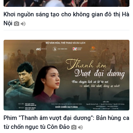
Khởi nghiệp
Tâm tình biên giới và hải
Tuyên chiến với gian lận
đảo
Khơi nguồn sáng tạo cho không gian đô thị Hà
thương mại
Tìm hiểu biển, đảo Việt
Nội
Nam
Phim "Thanh âm vượt đại dương": Bản hùng ca
từ chốn ngục tù Côn Đảo