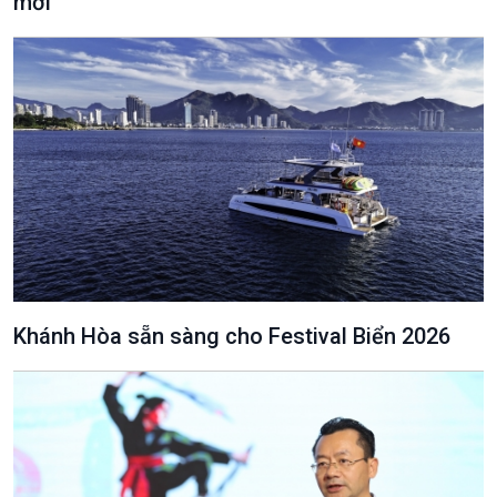
mới
Văn hoá & Du lịch
Multimedia
Tin Văn hoá & Du lịch
Ảnh
Chát với người nổi tiếng
Video
Câu chuyện Thể thao
Infographic
E-Magazine
Khánh Hòa sẵn sàng cho Festival Biển 2026