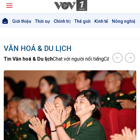
Giới thiệu
Thời sự
Chính trị
Thế giới
Kinh tế
Nông nghiệp 
VĂN HOÁ & DU LỊCH
Tin Văn hoá & Du lịch
Chat với người nổi tiếng
Câu chuyện Thể 