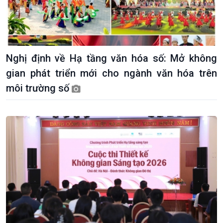
Nghị định về Hạ tầng văn hóa số: Mở không
gian phát triển mới cho ngành văn hóa trên
môi trường số
Kinh tế
Nông nghiệp & Biển đảo
Tin Kinh tế
Tin Nông nghiệp & Biển
Trước giờ mở cửa
đảo
Dòng chảy Kinh tế
Mùa vàng
Sức sống hàng Việt
Biển đảo Việt Nam