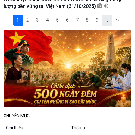
Podcast
Góc nhìn VOV1
lượng bền vững tại Việt Nam (31/10/2025)
Bình luận
10 phút Sự kiện - Luận bàn
1
2
3
4
5
6
7
8
9
…
››
Câu chuyện thời sự
Dòng chảy sự kiện
Đối thoại
Diễn đàn chủ nhật
Chuyện đêm
CHUYÊN MỤC
Giới thiệu
Thời sự