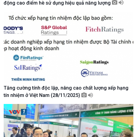
động cao điểm hè sử dụng hiệu quả năng lượng
Tài nguyên và Môi trường
khí hậu
Chuyên gia của bạn
Xã hội chuyển động
Bước chân đến trường
Tăng cường tính độc lập, nâng cao chất lượng xếp hạng
tín nhiệm ở Việt Nam (28/11/2025)
Văn hoá & Du lịch
Multimedia