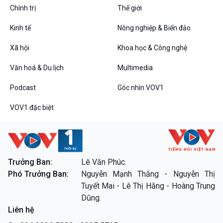
Chính trị
Thế giới
Kinh tế
Nông nghiệp & Biển đảo
VOV1 đặc biệt
Xã hội
Khoa học & Công nghệ
Thanh âm ký sự
Văn hoá & Du lịch
Multimedia
Chân dung cuộc sống
Các chương trình đặc biệt
Podcast
Góc nhìn VOV1
VOV1 đặc biệt
Trưởng Ban:
Lê Văn Phúc.
Phó Trưởng Ban:
Nguyễn Mạnh Thắng - Nguyễn Thị
Tuyết Mai - Lê Thị Hằng - Hoàng Trung
Dũng.
Liên hệ