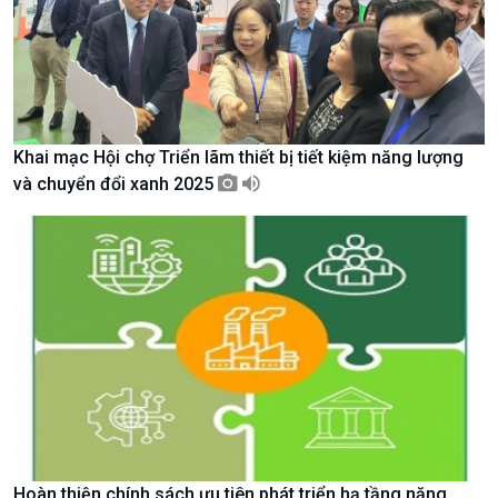
Tin Văn hoá & Du lịch
Ảnh
Chát với người nổi tiếng
Video
Câu chuyện Thể thao
Infographic
E-Magazine
Khai mạc Hội chợ Triển lãm thiết bị tiết kiệm năng lượng
và chuyển đổi xanh 2025
Hoàn thiện chính sách ưu tiên phát triển hạ tầng năng