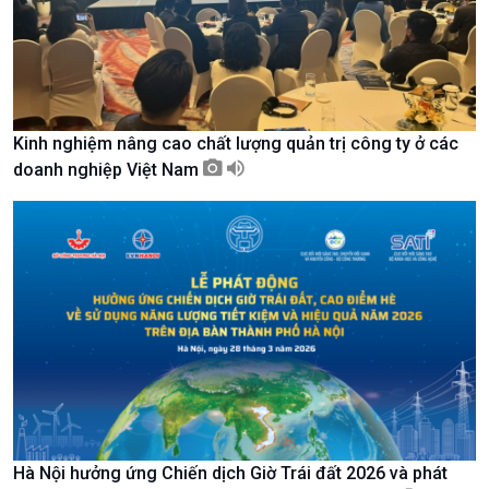
Kinh nghiệm nâng cao chất lượng quản trị công ty ở các
doanh nghiệp Việt Nam
Xã hội
Khoa học & Công nghệ
Tin Đời sống & Xã hội
Tin Khoa học & Công nghệ
360 độ Sức khỏe
Kết nối công nghệ
Hà Nội hưởng ứng Chiến dịch Giờ Trái đất 2026 và phát
Chuyển đổi Xanh
Sống chung với biến đổi