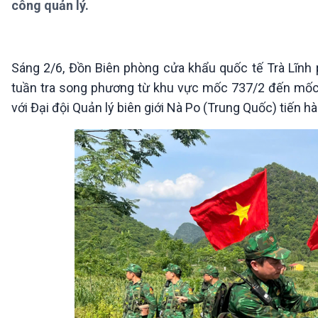
công quản lý.
360 độ Sức khỏe
Kết nối công nghệ
Chuyển đổi Xanh
Sống chung với biến đổi
Tài nguyên và Môi trường
khí hậu
Chuyên gia của bạn
Sáng 2/6, Đồn Biên phòng cửa khẩu quốc tế Trà Lĩnh p
Xã hội chuyển động
tuần tra song phương từ khu vực mốc 737/2 đến mốc
Bước chân đến trường
với Đại đội Quản lý biên giới Nà Po (Trung Quốc) tiến 
VOV1 đặc biệt
Thanh âm ký sự
Chân dung cuộc sống
Các chương trình đặc biệt