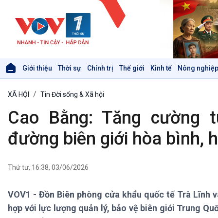
Giới thiệu
Thời sự
Chính trị
Thế giới
Kinh tế
Nông nghiệp
Giới thiệu
Thời sự
XÃ HỘI
Tin Đời sống & Xã hội
Thời sự 6h
Thời sự 12h
Cao Bằng: Tăng cường t
Thời sự 18h
Thời sự 21h30
đường biên giới hòa bình, h
Bản tin
Chuyên mục
Theo dòng Thời sự
Thứ tư, 16:38, 03/06/2026
VOV1 - Đồn Biên phòng cửa khẩu quốc tế Trà Lĩnh v
Xã hội
Khoa học & Công nghệ
hợp với lực lượng quản lý, bảo vệ biên giới Trung Q
Tin Đời sống & Xã hội
Tin Khoa học & Công nghệ