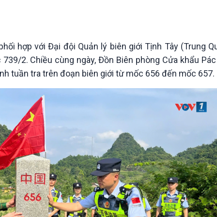
Chát với người nổi tiếng
Video
Câu chuyện Thể thao
Infographic
E-Magazine
hối hợp với Đại đội Quản lý biên giới Tịnh Tây (Trung Q
 739/2. Chiều cùng ngày, Đồn Biên phòng Cửa khẩu Pác
hành tuần tra trên đoạn biên giới từ mốc 656 đến mốc 657.