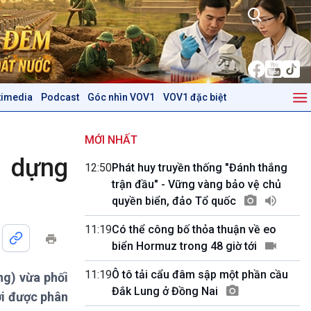
timedia
Podcast
Góc nhìn VOV1
VOV1 đặc biệt
Kinh tế
Nông nghiệp & Biển đảo
Tin Kinh tế
Tin Nông nghiệp & Biển
MỚI NHẤT
Trước giờ mở cửa
đảo
y dựng
12:50
Phát huy truyền thống "Đánh thắng
Dòng chảy Kinh tế
Mùa vàng
trận đầu" - Vững vàng bảo vệ chủ
Sức sống hàng Việt
Biển đảo Việt Nam
quyền biển, đảo Tổ quốc
Khởi nghiệp
Tâm tình biên giới và hải
Tuyên chiến với gian lận
đảo
11:19
Có thể công bố thỏa thuận về eo
thương mại
Tìm hiểu biển, đảo Việt
biển Hormuz trong 48 giờ tới
Nam
11:19
Ô tô tải cẩu đâm sập một phần cầu
ng) vừa phối
Podcast
Góc nhìn VOV1
Đắk Lung ở Đồng Nai
ới được phân
Bình luận