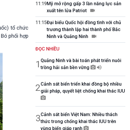
10 phút Sự kiện - Luận bàn
11:19
Mỹ mở rộng gấp 3 lần năng lực sản
Câu chuyện thời sự
xuất tên lửa Patriot
Dòng chảy sự kiện
11:15
Đại biểu Quốc hội đồng tình với chủ
Đối thoại
uốc) tổ chức
trương thành lập hai thành phố Bắc
Diễn đàn chủ nhật
 Bó phối hợp
Ninh và Quảng Ninh
Chuyện đêm
ĐỌC NHIỀU
Quảng Ninh và bài toán phát triển nuôi
1
trồng hải sản bền vững
Cảnh sát biển triển khai đồng bộ nhiều
2
giải pháp, quyết liệt chống khai thác IUU
Cảnh sát biển Việt Nam: Nhiều thách
3
thức trong chống khai thác IUU trên
vùng biển giáp ranh