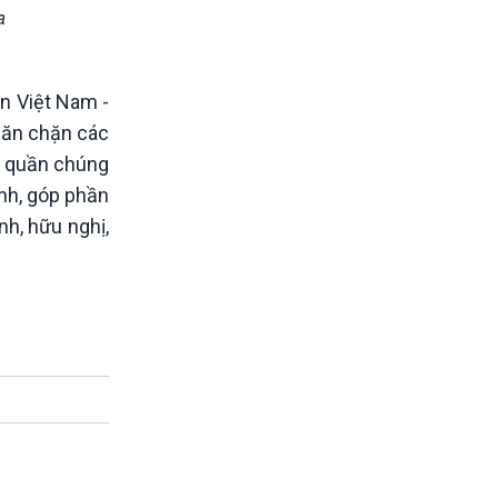
a
iền Việt Nam -
ngăn chặn các
ng quần chúng
inh, góp phần
nh, hữu nghị,