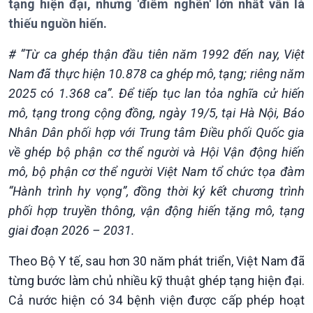
tạng hiện đại, nhưng 'điểm nghẽn' lớn nhất vẫn là
thiếu nguồn hiến.
# “Từ ca ghép thận đầu tiên năm 1992 đến nay, Việt
Giới thiệu
Thời sự
Nam đã thực hiện 10.878 ca ghép mô, tạng; riêng năm
Thời sự 6h
2025 có 1.368 ca”. Để tiếp tục lan tỏa nghĩa cử hiến
Thời sự 12h
mô, tạng trong cộng đồng, ngày 19/5, tại Hà Nội, Báo
Thời sự 18h
Nhân Dân phối hợp với Trung tâm Điều phối Quốc gia
Thời sự 21h30
về ghép bộ phận cơ thể người và Hội Vận động hiến
Bản tin
mô, bộ phận cơ thể người Việt Nam tổ chức tọa đàm
Chuyên mục
Theo dòng Thời sự
“Hành trình hy vọng”, đồng thời ký kết chương trình
phối hợp truyền thông, vận động hiến tặng mô, tạng
giai đoạn 2026 – 2031.
Theo Bộ Y tế, sau hơn 30 năm phát triển, Việt Nam đã
từng bước làm chủ nhiều kỹ thuật ghép tạng hiện đại.
Cả nước hiện có 34 bệnh viện được cấp phép hoạt