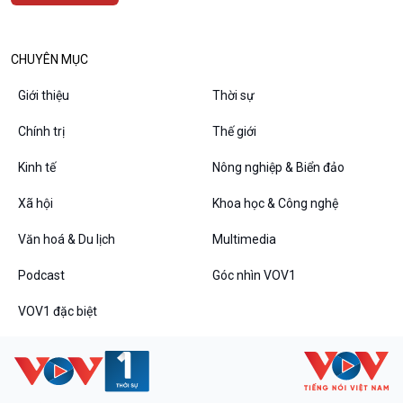
CHUYÊN MỤC
Giới thiệu
Thời sự
Chính trị
Thế giới
Kinh tế
Nông nghiệp & Biển đảo
VOV1 đặc biệt
Xã hội
Khoa học & Công nghệ
Thanh âm ký sự
Chân dung cuộc sống
Văn hoá & Du lịch
Multimedia
Các chương trình đặc biệt
Podcast
Góc nhìn VOV1
VOV1 đặc biệt