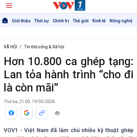
Giới thiệu
Thời sự
Chính trị
Thế giới
Kinh tế
Nông nghiệp 
XÃ HỘI
Tin Đời sống & Xã hội
Hơn 10.800 ca ghép tạng:
Lan tỏa hành trình “cho đi
là còn mãi”
Thứ ba, 21:00, 19/05/2026
VOV1 - Việt Nam đã làm chủ nhiều kỹ thuật ghép