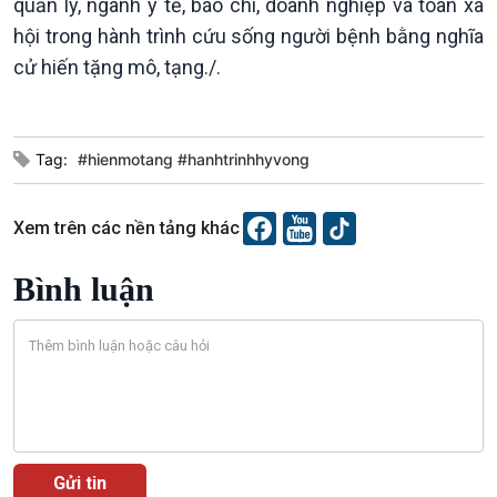
quản lý, ngành y tế, báo chí, doanh nghiệp và toàn xã
hội trong hành trình cứu sống người bệnh bằng nghĩa
cử hiến tặng mô, tạng./.
Podcast
Góc nhìn VOV1
Bình luận
Tag:
#hienmotang #hanhtrinhhyvong
10 phút Sự kiện - Luận bàn
Câu chuyện thời sự
Dòng chảy sự kiện
Xem trên các nền tảng khác
Đối thoại
Diễn đàn chủ nhật
Bình luận
Chuyện đêm