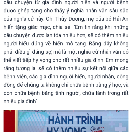
Tin Đời sống & Xã hội
Tin Khoa học & Công nghệ
câu chuyện từ gia đình người hiến và người bệnh
360 độ Sức khỏe
Kết nối công nghệ
được ghép tạng cho thấy ý nghĩa nhân văn sâu sắc
Chuyển đổi Xanh
Sống chung với biến đổi
của nghĩa cử này. Chị Thùy Dương, mẹ của bé Hải An
Tài nguyên và Môi trường
khí hậu
hiến tặng giác mạc, chia sẻ: "Em tin rằng khi những
Chuyên gia của bạn
câu chuyện được lan tỏa nhiều hơn, sẽ có thêm nhiều
Xã hội chuyển động
người hiểu đúng về hiến mô tạng. Rằng đây không
Bước chân đến trường
phải điều gì đáng sợ, mà là một nghĩa cử nhân văn có
thể viết tiếp hy vọng cho rất nhiều gia đình. Em mong
rằng tương lai sẽ có thêm nhiều sự kết nối giữa các
bệnh viện, các gia đình người hiến, người nhận, cộng
đồng để chúng ta không chỉ chữa bệnh bằng ý học, và
còn chữa bệnh bằng tình người, chữa lành trong rất
nhiều gia đình".