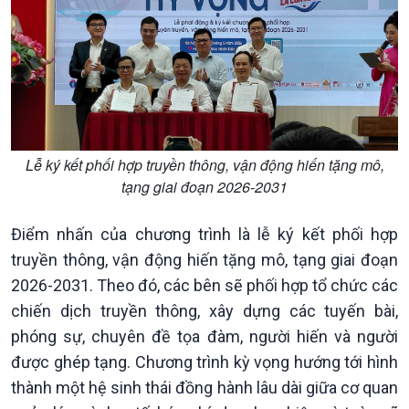
Văn hoá & Du lịch
Multimedia
Tin Văn hoá & Du lịch
Ảnh
Chát với người nổi tiếng
Video
Câu chuyện Thể thao
Infographic
E-Magazine
Lễ ký kết phối hợp truyền thông, vận động hiến tặng mô,
tạng giai đoạn 2026-2031
Điểm nhấn của chương trình là lễ ký kết phối hợp
truyền thông, vận động hiến tặng mô, tạng giai đoạn
2026-2031. Theo đó, các bên sẽ phối hợp tổ chức các
chiến dịch truyền thông, xây dựng các tuyến bài,
phóng sự, chuyên đề tọa đàm, người hiến và người
được ghép tạng. Chương trình kỳ vọng hướng tới hình
thành một hệ sinh thái đồng hành lâu dài giữa cơ quan