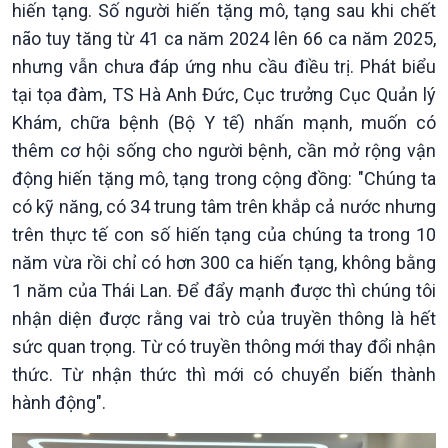
hiến tạng. Số người hiến tặng mô, tạng sau khi chết
não tuy tăng từ 41 ca năm 2024 lên 66 ca năm 2025,
nhưng vẫn chưa đáp ứng nhu cầu điều trị. Phát biểu
tại tọa đàm, TS Hà Anh Đức, Cục trưởng Cục Quản lý
Khám, chữa bệnh (Bộ Y tế) nhấn mạnh, muốn có
thêm cơ hội sống cho người bệnh, cần mở rộng vận
động hiến tặng mô, tạng trong cộng đồng: "Chúng ta
có kỹ năng, có 34 trung tâm trên khắp cả nước nhưng
trên thực tế con số hiến tạng của chúng ta trong 10
năm vừa rồi chỉ có hơn 300 ca hiến tạng, không bằng
1 năm của Thái Lan. Để đẩy mạnh được thì chúng tôi
Kinh tế
Nông nghiệp & Biển đảo
nhận diện được rằng vai trò của truyền thông là hết
Tin Kinh tế
Tin Nông nghiệp & Biển
sức quan trọng. Từ có truyền thông mới thay đổi nhận
Trước giờ mở cửa
đảo
thức. Từ nhận thức thì mới có chuyển biến thành
Dòng chảy Kinh tế
Mùa vàng
Sức sống hàng Việt
Biển đảo Việt Nam
hành động".
Khởi nghiệp
Tâm tình biên giới và hải
Tuyên chiến với gian lận
đảo