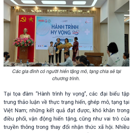
thương mại
Tìm hiểu biển, đảo Việt
Nam
Các gia đình có người hiến tặng mô, tạng chia sẻ tại
chương trình.
Tại tọa đàm “Hành trình hy vọng”, các đại biểu tập
trung thảo luận về thực trạng hiến, ghép mô, tạng tại
Việt Nam; những kết quả đạt được, khó khăn trong
điều phối, vận động hiến tặng, cũng như vai trò của
Xã hội
Khoa học & Công nghệ
truyền thông trong thay đổi nhận thức xã hội. Nhiều