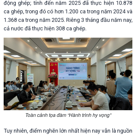
động ghép; tính đến năm 2025 đã thực hiện 10.878
ca ghép, trong đó có hơn 1.200 ca trong năm 2024 và
1.368 ca trong năm 2025. Riêng 3 tháng đầu năm nay,
cả nước đã thực hiện 308 ca ghép.
Chính trị
Thế giới
Tin Chính trị
Tin thế giới
Chính phủ với người dân
Vấn đề quốc tế
Quốc hội với cử tri
Hồ sơ sự kiện quốc tế
Xây dựng đảng
Thế giới & Việt Nam
Đảng trong cuộc sống
Biên cương - Một dải vững
Nhận diện sự thật
bền
Pháp luật và đời sống
Toàn cảnh tọa đàm “Hành trình hy vọng”
Tuy nhiên, điểm nghẽn lớn nhất hiện nay vẫn là nguồn