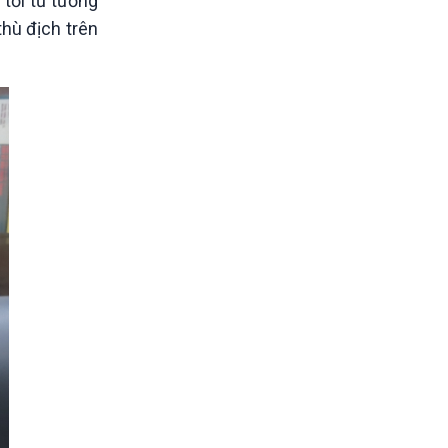
 tới tư tưởng
thù địch trên