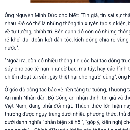
Ông Nguyễn Minh Đức cho biết: "Tin giả, tin sai sự thậ
nhau. Đó có thể là những thông tin xuyên tạc sự kiện, 
về tư tưởng, chính trị. Bên cạnh đó còn có những thôn
rẽ khối đại đoàn kết dân tộc, kích động chia rẽ vùn
nước".
"Ngoài ra, còn có nhiều thông tin độc hại tác động trực
súy cho các tệ nạn như cờ bạc, ma túy; hay các hình 
chiếm đoạt tài sản, gây thiệt hại cho người dùng", ôn
Ở góc độ công tác bảo vệ nền tảng tư tưởng, Thượng tá
An ninh Nhân dân, Bộ Công an nhận định, tin giả và th
Việt Nam, đang phải đối mặt. Thách thức lớn hiện nay 
thường được ngụy trang dưới nhiều phương thức, thủ đ
dưới danh nghĩa “phản biện xã hội”, “góp ý, kiến nghị