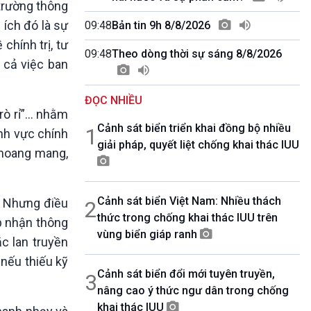
trường thông
10 phút Sự kiện - Luận bàn
Câu chuyện thời sự
 ích đó là sự
09:48
Bản tin 9h 8/8/2026
Dòng chảy sự kiện
chính trị, tư
09:48
Theo dòng thời sự sáng 8/8/2026
Đối thoại
 cả việc ban
Diễn đàn chủ nhật
Chuyện đêm
ĐỌC NHIỀU
 rò rỉ”… nhằm
Cảnh sát biển triển khai đồng bộ nhiều
1
ĩnh vực chính
giải pháp, quyết liệt chống khai thác IUU
ý hoang mang,
Cảnh sát biển Việt Nam: Nhiều thách
i. Nhưng điều
2
thức trong chống khai thác IUU trên
ếp nhận thông
vùng biển giáp ranh
ặc lan truyền
 nếu thiếu kỹ
Cảnh sát biển đổi mới tuyên truyền,
3
nâng cao ý thức ngư dân trong chống
khai thác IUU