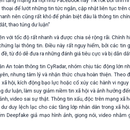
 nền tảng mạng xã hội như Facebook hay TikTok bởi tính 
 thoại để lướt những tin tức ngắn, cập nhật liên tục trên
hanh nên cũng rất khó để phân biệt đâu là thông tin chín
ắt, thao túng dư luận"
yền với tốc độ rất nhanh và được chia sẻ rộng rãi. Chính
ng lại thông tin. Điều này rất nguy hiểm, bởi các tin gi
 đề, từ đó dễ đưa ra những đánh giá tiêu cực và bị dẫn dắ
n toàn thông tin CyRadar, nhóm chịu tác động lớn nhất 
yên, nhưng tâm lý và nhận thức chưa hoàn thiện. Theo đ
ị - xã hội, kích động bạo lực hoặc cổ xúy các hành vi ngu
g dư luận, làm suy giảm niềm tin xã hội và ảnh hưởng đến
ảnh, video sai sự thật. Thông tin xấu, độc trên mạng xã 
g dư duy lệch lạc cho các tầng lớp nhân dân trong xã hội
ẩm Deepfake giả mạo hình ảnh, giọng nói, video nhằm 