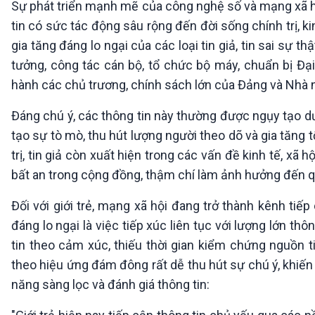
Sự phát triển mạnh mẽ của công nghệ số và mạng xã h
360 độ Sức khỏe
Kết nối công nghệ
Chuyển đổi Xanh
Sống chung với biến đổi
tin có sức tác động sâu rộng đến đời sống chính trị, kin
Tài nguyên và Môi trường
khí hậu
gia tăng đáng lo ngại của các loại tin giả, tin sai sự t
Chuyên gia của bạn
tưởng, công tác cán bộ, tổ chức bộ máy, chuẩn bị Đạ
Xã hội chuyển động
hành các chủ trương, chính sách lớn của Đảng và Nhà 
Bước chân đến trường
Đáng chú ý, các thông tin này thường được ngụy tạo dưới 
VOV1 đặc biệt
tạo sự tò mò, thu hút lượng người theo dõ và gia tăng t
Thanh âm ký sự
trị, tin giả còn xuất hiện trong các vấn đề kinh tế, xã 
Chân dung cuộc sống
Các chương trình đặc biệt
bất an trong cộng đồng, thậm chí làm ảnh hưởng đến qu
Đối với giới trẻ, mạng xã hội đang trở thành kênh tiế
đáng lo ngại là việc tiếp xúc liên tục với lượng lớn thô
tin theo cảm xúc, thiếu thời gian kiểm chứng nguồn ti
theo hiệu ứng đám đông rất dễ thu hút sự chú ý, khiến n
năng sàng lọc và đánh giá thông tin: