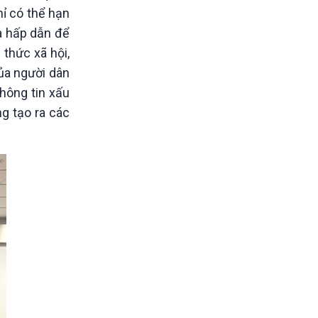
hỉ có thể hạn
và hấp dẫn để
 thức xã hội,
ủa người dân
hông tin xấu
ng tạo ra các