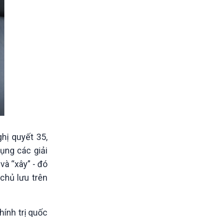
hị quyết 35,
dụng các giải
và “xây” - đó
 chủ lưu trên
ính trị quốc