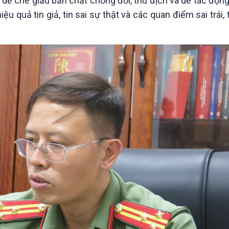
i dễ che giấu bản chất chống đối, thù địch và dễ tác động
quả tin giả, tin sai sự thật và các quan điểm sai trái, 