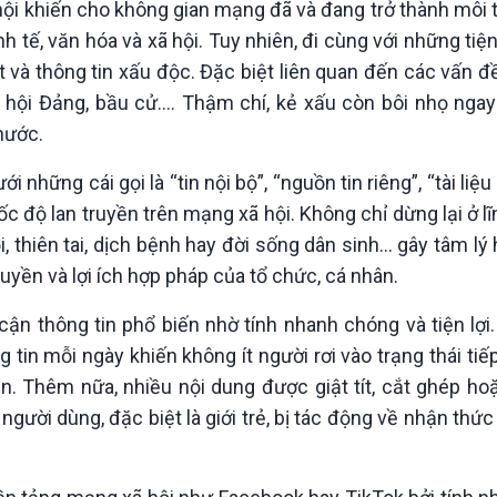
ội khiến cho không gian mạng đã và đang trở thành môi 
Chát với người nổi tiếng
Video
Câu chuyện Thể thao
Infographic
h tế, văn hóa và xã hội. Tuy nhiên, đi cùng với những tiện
E-Magazine
hật và thông tin xấu độc. Đặc biệt liên quan đến các vấn đề 
i hội Đảng, bầu cử…. Thậm chí, kẻ xấu còn bôi nhọ ngay
nước.
những cái gọi là “tin nội bộ”, “nguồn tin riêng”, “tài liệu
ốc độ lan truyền trên mạng xã hội. Không chỉ dừng lại ở l
hội, thiên tai, dịch bệnh hay đời sống dân sinh… gây tâm l
yền và lợi ích hợp pháp của tổ chức, cá nhân.
p cận thông tin phổ biến nhờ tính nhanh chóng và tiện lợ
ng tin mỗi ngày khiến không ít người rơi vào trạng thái ti
n. Thêm nữa, nhiều nội dung được giật tít, cắt ghép ho
gười dùng, đặc biệt là giới trẻ, bị tác động về nhận thức