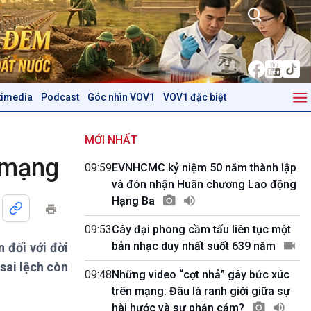
timedia
Podcast
Góc nhìn VOV1
VOV1 đặc biệt
Kinh tế
Nông nghiệp & Biển đảo
Tin Kinh tế
Tin Nông nghiệp & Biển
MỚI NHẤT
Trước giờ mở cửa
đảo
n mạng
09:59
EVNHCMC kỷ niệm 50 năm thành lập
Dòng chảy Kinh tế
Mùa vàng
và đón nhận Huân chương Lao động
Sức sống hàng Việt
Biển đảo Việt Nam
Hạng Ba
Khởi nghiệp
Tâm tình biên giới và hải
Tuyên chiến với gian lận
đảo
09:53
Cây đại phong cầm tấu liên tục một
thương mại
Tìm hiểu biển, đảo Việt
bản nhạc duy nhất suốt 639 năm
 đối với đời
Nam
sai lệch còn
09:48
Những video “cợt nhả” gây bức xúc
Podcast
Góc nhìn VOV1
trên mạng: Đâu là ranh giới giữa sự
Bình luận
hài hước và sự phản cảm?