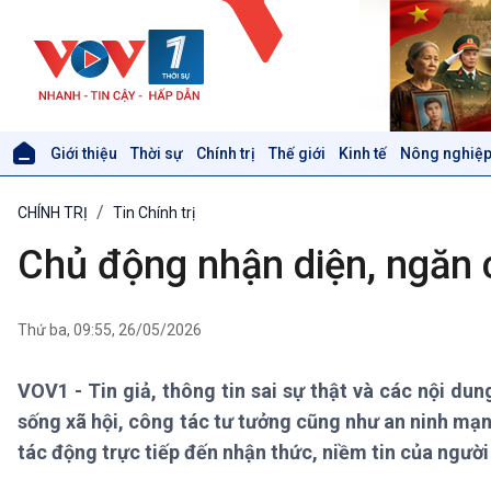
Giới thiệu
Thời sự
Chính trị
Thế giới
Kinh tế
Nông nghiệp
Giới thiệu
Thời sự
CHÍNH TRỊ
Tin Chính trị
Thời sự 6h
Thời sự 12h
Chủ động nhận diện, ngăn 
Thời sự 18h
Thời sự 21h30
Bản tin
Thứ ba, 09:55, 26/05/2026
Chuyên mục
Theo dòng Thời sự
VOV1 - Tin giả, thông tin sai sự thật và các nội du
sống xã hội, công tác tư tưởng cũng như an ninh mạn
Xã hội
Khoa học & Công nghệ
tác động trực tiếp đến nhận thức, niềm tin của người
Tin Đời sống & Xã hội
Tin Khoa học & Công nghệ