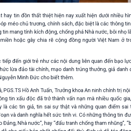
t hay tin đồn thất thiệt hiện nay xuất hiện dưới nhiều h
bóp méo chủ trương, chính sách, đặc biệt là các thông tin
g tin mang tính kích động, chống phá Nhà nước, bôi nhọ l
g miền hoặc gây chia rẽ cộng đồng người Việt Nam ở tr
 tiếp đến giới trẻ như các nội dung liên quan đến bạo lực,
thức lừa đảo tài chính, mạo danh trúng thưởng, giả danh
g Nguyễn Minh Đức cho biết thêm.
, PGS.TS Hồ Anh Tuấn, Trưởng khoa An ninh chính trị nội
ông tin xấu độc đã trở thành vấn nạn mà nhiều quốc gia
là các tin giả, tin sai sự thật và những quan điểm sai t
oạn và danh nghĩa hết sức tinh vi. Có những thông tin đ
 cho Đảng, Nhà nước”, hay “đấu tranh chống tham nhũng”, 