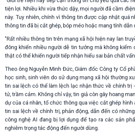
"Giới trẻ hiện nay tiếp cận thông tin chủ yếu qua các
tiện lợi. Nhiều khi vừa thức dậy, mọi người đã cầm điện
này. Tuy nhiên, chính vì thông tin được cập nhật quá n
thông tin đã bị cắt ghép, bóp méo hoặc mang tính dẫn d
"Rất nhiều thông tin trên mạng xã hội hiện nay lan tru
đông khiến nhiều người dễ tin tưởng mà không kiểm chứ
thật có thể khiến người tiếp nhận hiểu sai bản chất vấn
Theo ông Nguyễn Minh Đức, Giám đốc Công ty Cổ phần A
học sinh, sinh viên do sử dụng mạng xã hội thường xu
tin sai lệch có thể làm lệch lạc nhận thức về chính tr
tử, trầm cảm. Không chỉ vậy, tin giả còn gây hoang man
dự của cá nhân, tổ chức thông qua việc cắt ghép hình 
tin sai lệch về chính trị, phản động, dẫn đến có nhữn
công nghệ AI đang bị lợi dụng để tạo ra các sản ph
nghiêm trọng tác động đến người dùng.