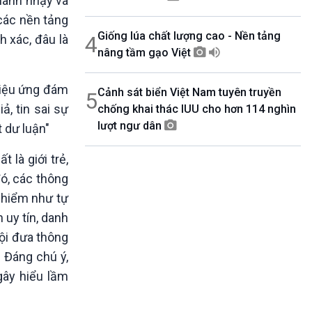
nhanh nhạy và
 các nền tảng
Giống lúa chất lượng cao - Nền tảng
4
h xác, đâu là
nâng tầm gạo Việt
 hiệu ứng đám
Cảnh sát biển Việt Nam tuyên truyền
5
ả, tin sai sự
chống khai thác IUU cho hơn 114 nghìn
lượt ngư dân
t dư luận"
là giới trẻ,
ó, các thông
y hiểm như tự
 uy tín, danh
hội đưa thông
. Đáng chú ý,
gây hiểu lầm