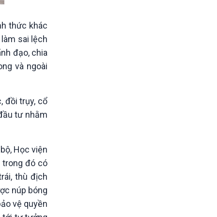
ình thức khác
 làm sai lệch
ãnh đạo, chia
ong và ngoài
 đồi trụy, cổ
 đầu tư nhằm
 bộ, Học viện
, trong đó có
rái, thù địch
ược núp bóng
“bảo vệ quyền