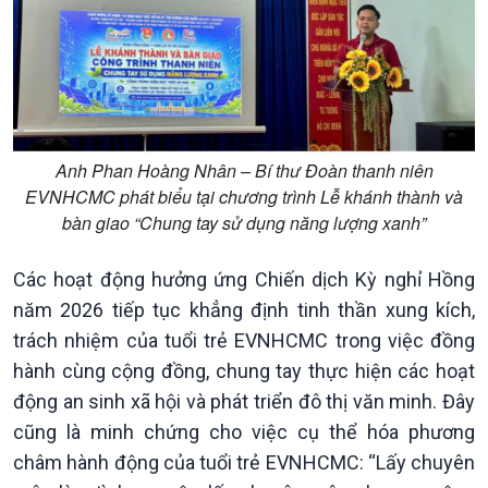
Tin Đời sống & Xã hội
Tin Khoa học & Công nghệ
360 độ Sức khỏe
Kết nối công nghệ
Chuyển đổi Xanh
Sống chung với biến đổi
Tài nguyên và Môi trường
khí hậu
Chuyên gia của bạn
Xã hội chuyển động
Anh Phan Hoàng Nhân – Bí thư Đoàn thanh niên
Bước chân đến trường
EVNHCMC phát biểu tại chương trình Lễ khánh thành và
bàn giao “Chung tay sử dụng năng lượng xanh”
Các hoạt động hưởng ứng Chiến dịch Kỳ nghỉ Hồng
năm 2026 tiếp tục khẳng định tinh thần xung kích,
trách nhiệm của tuổi trẻ EVNHCMC trong việc đồng
hành cùng cộng đồng, chung tay thực hiện các hoạt
động an sinh xã hội và phát triển đô thị văn minh. Đây
cũng là minh chứng cho việc cụ thể hóa phương
Văn hoá & Du lịch
Multimedia
châm hành động của tuổi trẻ EVNHCMC: “Lấy chuyên