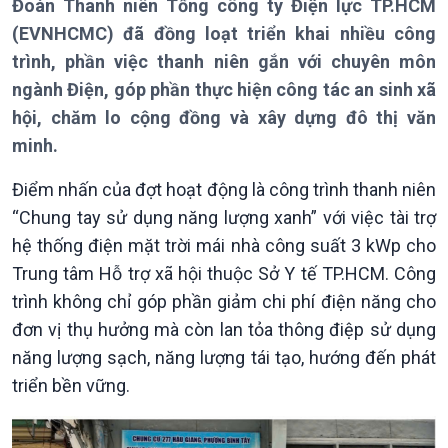
Đoàn Thanh niên Tổng công ty Điện lực TP.HCM
Thời sự 6h
(EVNHCMC) đã đồng loạt triển khai nhiều công
Thời sự 12h
trình, phần việc thanh niên gắn với chuyên môn
Thời sự 18h
ngành Điện, góp phần thực hiện công tác an sinh xã
Thời sự 21h30
Bản tin
hội, chăm lo cộng đồng và xây dựng đô thị văn
Chuyên mục
minh.
Theo dòng Thời sự
Điểm nhấn của đợt hoạt động là công trình thanh niên
“Chung tay sử dụng năng lượng xanh” với việc tài trợ
hệ thống điện mặt trời mái nhà công suất 3 kWp cho
Trung tâm Hỗ trợ xã hội thuộc Sở Y tế TP.HCM. Công
trình không chỉ góp phần giảm chi phí điện năng cho
đơn vị thụ hưởng mà còn lan tỏa thông điệp sử dụng
năng lượng sạch, năng lượng tái tạo, hướng đến phát
triển bền vững.
Chính trị
Thế giới