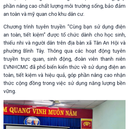
phần nâng cao chất lượng môi trường sống, bảo đảm
Trước giờ mở cửa
đảo
Dòng chảy Kinh tế
Mùa vàng
an toàn và mỹ quan cho khu dân cư.
Sức sống hàng Việt
Biển đảo Việt Nam
Chương trình tuyên truyền “Cùng bạn sử dụng điện
Khởi nghiệp
Tâm tình biên giới và hải
Tuyên chiến với gian lận
đảo
an toàn, tiết kiệm” được tổ chức dành cho học sinh,
thương mại
Tìm hiểu biển, đảo Việt
thiếu nhi và người dân trên địa bàn xã Tân An Hội và
Nam
phường Bình Tây. Thông qua các hoạt động tuyên
truyền trực quan, sinh động, đoàn viên thanh niên
EVNHCMC đã phổ biến kiến thức về sử dụng điện an
toàn, tiết kiệm và hiệu quả, góp phần nâng cao nhận
thức cộng đồng trong việc sử dụng năng lượng bền
vững.
Xã hội
Khoa học & Công nghệ