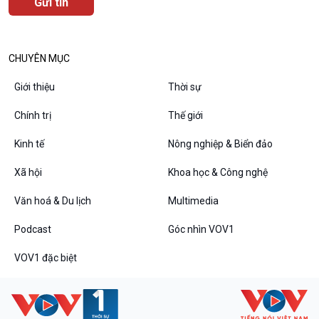
Đối thoại
Diễn đàn chủ nhật
Chuyện đêm
CHUYÊN MỤC
Giới thiệu
Thời sự
Chính trị
Thế giới
Kinh tế
Nông nghiệp & Biển đảo
Xã hội
Khoa học & Công nghệ
Văn hoá & Du lịch
Multimedia
Podcast
Góc nhìn VOV1
VOV1 đặc biệt
Thanh âm ký sự
VOV1 đặc biệt
Chân dung cuộc sống
Các chương trình đặc biệt