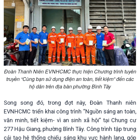
Tin Chính trị
Tin thế giới
Chính phủ với người dân
Vấn đề quốc tế
Quốc hội với cử tri
Hồ sơ sự kiện quốc tế
Xây dựng đảng
Thế giới & Việt Nam
Đảng trong cuộc sống
Biên cương - Một dải vững
Nhận diện sự thật
bền
Pháp luật và đời sống
Đoàn Thanh Niên EVNHCMC thực hiện Chương trình tuyên
truyền “Cùng bạn sử dụng điện an toàn, tiết kiệm” đến các
hộ dân trên địa bàn phường Bình Tây
Song song đó, trong đợt này, Đoàn Thanh niên
EVNHCMC triển khai công trình “Nguồn sáng an toàn,
văn minh, tiết kiệm- vì an sinh xã hội” tại Chung cư
277 Hậu Giang, phường Bình Tây. Công trình tập trung
Kinh tế
Nông nghiệp & Biển đảo
cải tạo hệ thống chiếu sáng khu vực hành lang, góp
Tin Kinh tế
Tin Nông nghiệp & Biển