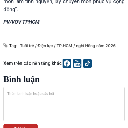
Tin Văn hoá & Du lịch
Ảnh
môn làm tình nguyện, lấy chuyên môn phục vụ cộng
Chát với người nổi tiếng
Video
đồng”.
Câu chuyện Thể thao
Infographic
E-Magazine
PV/VOV TPHCM
Tag:
Tuổi trẻ
Điện lực
TP.HCM
nghỉ Hồng năm 2026
Xem trên các nền tảng khác
Bình luận
Podcast
Góc nhìn VOV1
Bình luận
10 phút Sự kiện - Luận bàn
Câu chuyện thời sự
Dòng chảy sự kiện