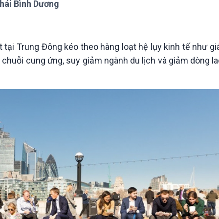
Thái Bình Dương
Chát với người nổi tiếng
Video
Câu chuyện Thể thao
Infographic
E-Magazine
 tại Trung Đông kéo theo hàng loạt hệ lụy kinh tế như g
lên chuỗi cung ứng, suy giảm ngành du lịch và giảm dòng 