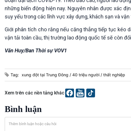
đoạn đại dịch COVID-19. Theo báo cáo, người lao động
những biến động hiện nay. Nguyên nhân được xác định 
suy yếu trong các lĩnh vực xây dựng, khách sạn và vận t
Giới phân tích cho rằng nếu căng thẳng tiếp tục kéo dà
vận tải toàn cầu, thị trường lao động quốc tế sẽ còn đối m
Văn Huy/Ban Thời sự VOV1
Tag:
xung đột tại Trung Đông
40 triệu người
thất nghiệp
Xem trên các nền tảng khác
Bình luận