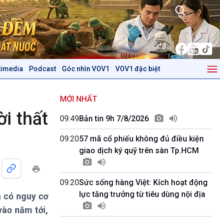
timedia
Podcast
Góc nhìn VOV1
VOV1 đặc biệt
Kinh tế
Nông nghiệp & Biển đảo
Tin Kinh tế
Tin Nông nghiệp & Biển
MỚI NHẤT
Trước giờ mở cửa
đảo
ời thất
09:49
Bản tin 9h 7/8/2026
Dòng chảy Kinh tế
Mùa vàng
Sức sống hàng Việt
Biển đảo Việt Nam
09:20
57 mã cổ phiếu không đủ điều kiện
Khởi nghiệp
Tâm tình biên giới và hải
giao dịch ký quỹ trên sàn Tp.HCM
Tuyên chiến với gian lận
đảo
thương mại
Tìm hiểu biển, đảo Việt
Nam
09:20
Sức sống hàng Việt: Kích hoạt động
lực tăng trưởng từ tiêu dùng nội địa
n có nguy cơ
Podcast
Góc nhìn VOV1
vào năm tới,
Bình luận