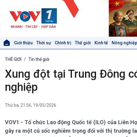
Giới thiệu
Thời sự
Chính trị
Thế giới
Kinh tế
Nông nghiệp
Giới thiệu
Thời sự
THẾ GIỚI
Tin thế giới
Thời sự 6h
Thời sự 12h
Xung đột tại Trung Đông có
Thời sự 18h
Thời sự 21h30
nghiệp
Bản tin
Chuyên mục
Theo dòng Thời sự
Thứ ba, 21:56, 19/05/2026
VOV1 - Tổ chức Lao động Quốc tế (ILO) của Liên Hợ
Xã hội
Khoa học & Công nghệ
gây ra một cú sốc nghiêm trọng đối với thị trường la
Tin Đời sống & Xã hội
Tin Khoa học & Công nghệ