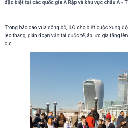
đặc biệt tại các quốc gia Ả Rập và khu vực châu Á - 
360 độ Sức khỏe
Kết nối công nghệ
Chuyển đổi Xanh
Sống chung với biến đổi
Tài nguyên và Môi trường
khí hậu
Chuyên gia của bạn
Trong báo cáo vừa công bố, ILO cho biết cuộc xung đột
Xã hội chuyển động
leo thang, gián đoạn vận tải quốc tế, áp lực gia tăng 
Bước chân đến trường
cư.
VOV1 đặc biệt
Thanh âm ký sự
Chân dung cuộc sống
Các chương trình đặc biệt