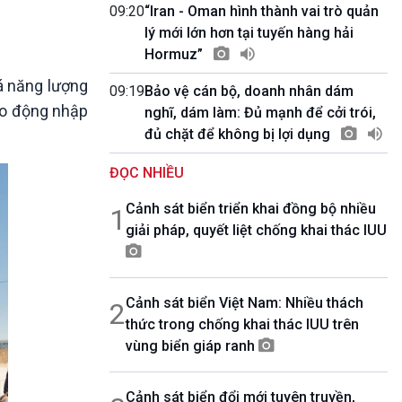
10 phút Sự kiện - Luận bàn
09:20
“Iran - Oman hình thành vai trò quản
Câu chuyện thời sự
lý mới lớn hơn tại tuyến hàng hải
Dòng chảy sự kiện
Hormuz”
Đối thoại
iá năng lượng
09:19
Bảo vệ cán bộ, doanh nhân dám
Diễn đàn chủ nhật
lao động nhập
nghĩ, dám làm: Đủ mạnh để cởi trói,
Chuyện đêm
đủ chặt để không bị lợi dụng
ĐỌC NHIỀU
Cảnh sát biển triển khai đồng bộ nhiều
1
giải pháp, quyết liệt chống khai thác IUU
Cảnh sát biển Việt Nam: Nhiều thách
2
thức trong chống khai thác IUU trên
vùng biển giáp ranh
Cảnh sát biển đổi mới tuyên truyền,