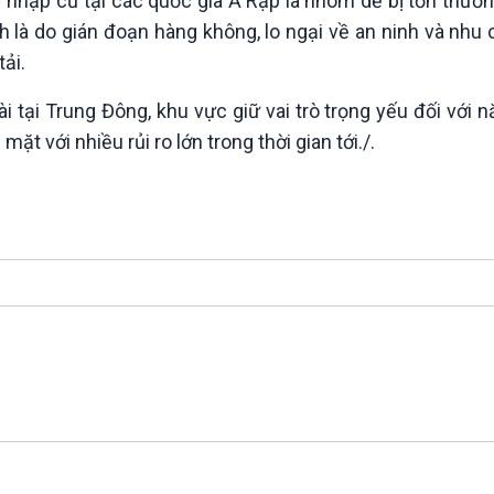
 nhập cư tại các quốc gia Ả Rập là nhóm dễ bị tổn thươn
là do gián đoạn hàng không, lo ngại về an ninh và nhu 
ải.
i tại Trung Đông, khu vực giữ vai trò trọng yếu đối với 
ặt với nhiều rủi ro lớn trong thời gian tới./.