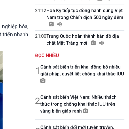
10 phút Sự kiện - Luận bàn
Câu chuyện thời sự
21:12
Hoa Kỳ tiếp tục đồng hành cùng Việt
Dòng chảy sự kiện
Nam trong Chiến dịch 500 ngày đêm
Đối thoại
g nghiệp hóa,
Diễn đàn chủ nhật
t triển nhanh
21:00
Trung Quốc hoàn thành bản đồ địa
Chuyện đêm
chất Mặt Trăng mới
ĐỌC NHIỀU
Cảnh sát biển triển khai đồng bộ nhiều
1
giải pháp, quyết liệt chống khai thác IUU
Cảnh sát biển Việt Nam: Nhiều thách
2
thức trong chống khai thác IUU trên
vùng biển giáp ranh
Cảnh sát biển đổi mới tuyên truyền,