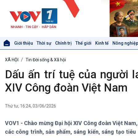
Giới thiệu
Thời sự
Chính trị
Thế giới
Kinh tế
Nông nghiệp
Giới thiệu
Thời sự
XÃ HỘI
Tin Đời sống & Xã hội
Thời sự 6h
Thời sự 12h
Dấu ấn trí tuệ của người
Thời sự 18h
Thời sự 21h30
XIV Công đoàn Việt Nam
Bản tin
Chuyên mục
Theo dòng Thời sự
Thứ tư, 16:24, 03/06/2026
VOV1 - Chào mừng Đại hội XIV Công đoàn Việt Nam,
Xã hội
Khoa học & Công nghệ
các công trình, sản phẩm, sáng kiến, sáng tạo tiêu
Tin Đời sống & Xã hội
Tin Khoa học & Công nghệ