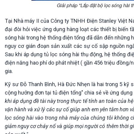
Giải pháp "Lắp đặt bộ lọc sóng hài t
Tại Nhà máy II của Công ty TNHH Điện Stanley Việt Na
đại đòi hỏi việc ứng dụng hàng loạt các thiết bị biến tầ
sóng hài trong hệ thống điện tổng đã dẫn đến những hệ 
nguy cơ gián đoạn sản xuất các sự cố sập nguồn ngắt
Sau khi áp dụng tủ lọc sóng hài thụ động, hệ thống đi
điện năng hao phí do phát nhiệt ( gần 456 triệu đồng/n
gia.
Kỹ sư Đỗ Thanh Bình, Hà Đức Nhẹn là hai trong 5 kỹ s
cộng hưởng đơn tại tủ điện tổng" chia sẻ về ứng dụng
khi áp dụng đề tài này trong thực tế tính an toàn của hệ
vận hành và xử lý các sự cố giúp anh em yên tâm hơn v
lọc sóng hài vào trong nhà máy của chúng tôi không ch
giảm nguy cơ cháy nổ và giúp mọi người có thêm thời g