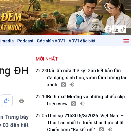
timedia
Podcast
Góc nhìn VOV1
VOV1 đặc biệt
Kinh tế
Nông nghiệp & Biển đảo
Tin Kinh tế
Tin Nông nghiệp & Biển
MỚI NHẤT
Trước giờ mở cửa
đảo
ừng ĐH
22:23
Dấu ấn nửa thế kỷ: Gắn kết bảo tồn
Dòng chảy Kinh tế
Mùa vàng
đa dạng sinh học, vươn tầm tương lai
Sức sống hàng Việt
Biển đảo Việt Nam
xanh
Khởi nghiệp
Tâm tình biên giới và hải
Tuyên chiến với gian lận
đảo
22:10
Bí thư xứ Mường và những chiếc clip
thương mại
Tìm hiểu biển, đảo Việt
triệu view
Nam
22:05
Thời sự 21h30 6/8/2026: Việt Nam –
an Trưng bày
Podcast
Góc nhìn VOV1
Thái Lan nhất trí triển khai thực chất
y 03 đến hết
Bình luận
Chiến lược "Ba kết nối"