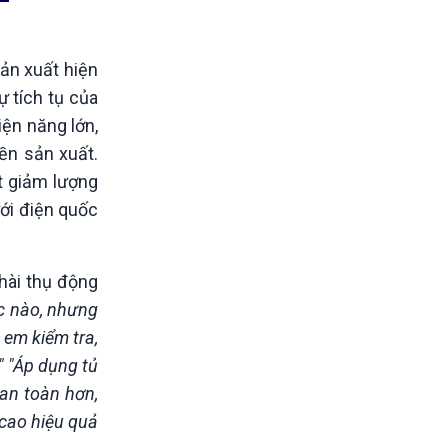
ản xuất hiện
ự tích tụ của
iện năng lớn,
ền sản xuất.
ắt giảm lượng
ưới điện quốc
hài thụ động
úc nào, nhưng
 em kiểm tra,
" "Áp dụng tủ
 an toàn hơn,
 cao hiệu quả