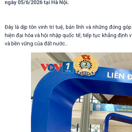
ngày 05/6/2026 tại Hà Nội.
360 độ Sức khỏe
Kết nối công nghệ
Chuyển đổi Xanh
Sống chung với biến đổi
Tài nguyên và Môi trường
khí hậu
Chuyên gia của bạn
Đây là dịp tôn vinh trí tuệ, bản lĩnh và những đóng g
Xã hội chuyển động
hiện đại hóa và hội nhập quốc tế; tiếp tục khẳng định 
Bước chân đến trường
và bền vững của đất nước..
VOV1 đặc biệt
Thanh âm ký sự
Chân dung cuộc sống
Các chương trình đặc biệt