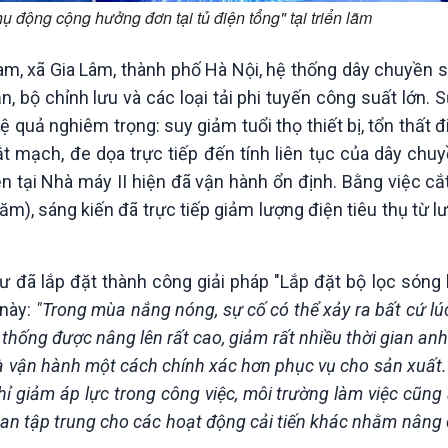
hụ động cộng hưởng đơn tại tủ điện tổng" tại triển lãm
m, xã Gia Lâm, thành phố Hà Nội, hệ thống dây chuyền s
n, bộ chỉnh lưu và các loại tải phi tuyến công suất lớn. S
quả nghiêm trọng: suy giảm tuổi thọ thiết bị, tổn thất đ
 mạch, đe dọa trực tiếp đến tính liên tục của dây chuy
ện tại Nhà máy II hiện đã vận hành ổn định. Bằng việc c
ăm), sáng kiến đã trực tiếp giảm lượng điện tiêu thụ từ l
ư đã lắp đặt thành công giải pháp "Lắp đặt bộ lọc sóng 
 này:
"Trong mùa nắng nóng, sự cố có thể xảy ra bất cứ l
 thống được nâng lên rất cao, giảm rất nhiều thời gian anh
à vận hành một cách chính xác hơn phục vụ cho sản xuất.
ỉ giảm áp lực trong công việc, môi trường làm việc cũng
ian tập trung cho các hoạt động cải tiến khác nhằm nâng