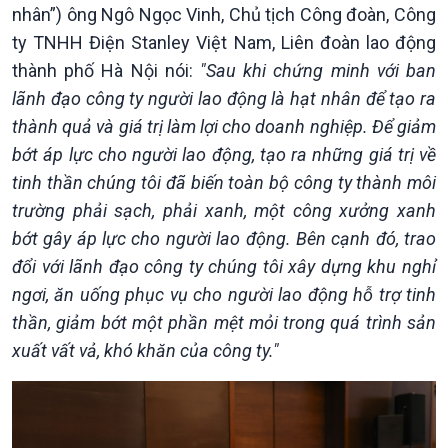
nhân”) ông Ngô Ngọc Vinh, Chủ tịch Công đoàn, Công
ty TNHH Điện Stanley Việt Nam, Liên đoàn lao động
thành phố Hà Nội nói:
"Sau khi chứng minh với ban
lãnh đạo công ty người lao động là hạt nhân để tạo ra
thành quả và giá trị làm lợi cho doanh nghiệp. Để giảm
bớt áp lực cho người lao động, tạo ra những giá trị về
Kinh tế
Nông nghiệp & Biển đảo
tinh thần chúng tôi đã biến toàn bộ công ty thành môi
Tin Kinh tế
Tin Nông nghiệp & Biển
trường phải sạch, phải xanh, một công xưởng xanh
Trước giờ mở cửa
đảo
bớt gây áp lực cho người lao động. Bên cạnh đó, trao
Dòng chảy Kinh tế
Mùa vàng
đổi với lãnh đạo công ty chúng tôi xây dựng khu nghỉ
Sức sống hàng Việt
Biển đảo Việt Nam
ngơi, ăn uống phục vụ cho người lao động hỗ trợ tinh
Khởi nghiệp
Tâm tình biên giới và hải
Tuyên chiến với gian lận
đảo
thần, giảm bớt một phần mệt mỏi trong quá trình sản
thương mại
Tìm hiểu biển, đảo Việt
xuất vất vả, khó khăn của công ty."
Nam