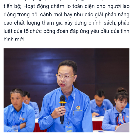
Thời sự 21h30
tiến bộ; Hoạt động chăm lo toàn diện cho người lao
Bản tin
động trong bối cảnh mới hay như các giải pháp nâng
Chuyên mục
cao chất lượng tham gia xây dựng chính sách, pháp
Theo dòng Thời sự
luật của tổ chức công đoàn đáp ứng yêu cầu của tình
hình mới...