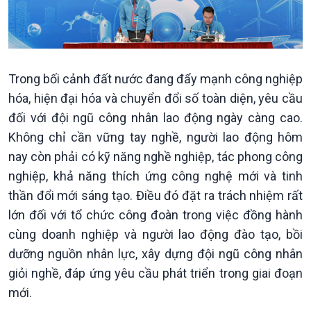
Văn hoá & Du lịch
Multimedia
Tin Văn hoá & Du lịch
Ảnh
Chát với người nổi tiếng
Video
Câu chuyện Thể thao
Infographic
E-Magazine
Trong bối cảnh đất nước đang đẩy mạnh công nghiệp
hóa, hiện đại hóa và chuyển đổi số toàn diện, yêu cầu
đối với đội ngũ công nhân lao động ngày càng cao.
Không chỉ cần vững tay nghề, người lao động hôm
nay còn phải có kỹ năng nghề nghiệp, tác phong công
nghiệp, khả năng thích ứng công nghệ mới và tinh
thần đổi mới sáng tạo. Điều đó đặt ra trách nhiệm rất
lớn đối với tổ chức công đoàn trong việc đồng hành
cùng doanh nghiệp và người lao động đào tạo, bồi
dưỡng nguồn nhân lực, xây dựng đội ngũ công nhân
giỏi nghề, đáp ứng yêu cầu phát triển trong giai đoạn
mới.