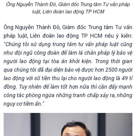
Ông Nguyễn Thành Đô, Giám đốc Trung tâm Tư vấn pháp
luật, Liên đoàn lao động TP HCM
Ông Nguyễn Thành Đô, Giám đốc Trung tâm Tư vấn
pháp luật, Liên đoàn lao động TP HCM nêu ý kiến:
"Chúng tôi sử dụng trung tâm tư vấn pháp luật cũng
như đội ngũ công đoàn để làm lá chắn pháp lý bảo vệ
người lao động tại tòa án khởi kiện. Trong thời gian
qua chúng tôi đã đại diện bảo vệ được hơn 2500 người
lao động với số tiền thu lại cho người lao động là 49 tỉ
Chính trị
Thế giới
đồng. Tuy nhiên để làm tốt hơn nữa thì cần đẩy mạnh
Tin Chính trị
Tin thế giới
công tác phòng ngừa những tranh chấp xảy ra, những
Chính phủ với người dân
Vấn đề quốc tế
Quốc hội với cử tri
Hồ sơ sự kiện quốc tế
nguy cơ tiềm ẩn."
Xây dựng đảng
Thế giới & Việt Nam
Đảng trong cuộc sống
Biên cương - Một dải vững
Nhận diện sự thật
bền
Pháp luật và đời sống