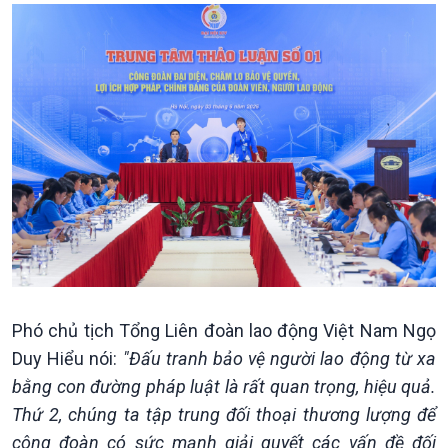
Podcast
Góc nhìn VOV1
Bình luận
Phó chủ tịch Tổng Liên đoàn lao động Việt Nam Ngọ
10 phút Sự kiện - Luận bàn
Duy Hiểu nói:
"Đấu tranh bảo vệ người lao động từ xa
Câu chuyện thời sự
bằng con đường pháp luật là rất quan trọng, hiệu quả.
Dòng chảy sự kiện
Thứ 2, chúng ta tập trung đối thoại thương lượng để
Đối thoại
Diễn đàn chủ nhật
công đoàn có sức mạnh giải quyết các vấn đề đối