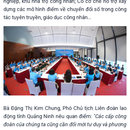
nghiệp, khu nhà trọ công nhân; Có cơ chế hỗ trợ xây
dựng các mô hình điểm về chuyển đổi số trong công
tác tuyên truyền, giáo dục công nhân...
Xã hội
Khoa học & Công nghệ
Tin Đời sống & Xã hội
Tin Khoa học & Công nghệ
360 độ Sức khỏe
Kết nối công nghệ
Chuyển đổi Xanh
Sống chung với biến đổi
Tài nguyên và Môi trường
khí hậu
Chuyên gia của bạn
Xã hội chuyển động
Bước chân đến trường
Bà Đặng Thị Kim Chung, Phó Chủ tịch Liên đoàn lao
động tỉnh Quảng Ninh nêu quan điểm:
"Các cấp công
đoàn của chúng ta cũng cần đổi mới tư duy và phương