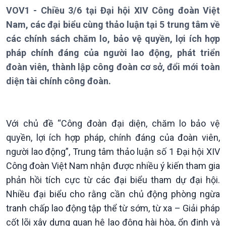
VOV1 - Chiều 3/6 tại Đại hội XIV Công đoàn Việt
Nam, các đại biểu cùng thảo luận tại 5 trung tâm về
các chính sách chăm lo, bảo vệ quyền, lợi ích hợp
pháp chính đáng của người lao động, phát triển
đoàn viên, thành lập công đoàn cơ sở, đổi mới toàn
diện tài chính công đoàn.
Với chủ đề “Công đoàn đại diện, chăm lo bảo vệ
quyền, lợi ích hợp pháp, chính đáng của đoàn viên,
người lao động”, Trung tâm thảo luận số 1 Đại hội XIV
Công đoàn Việt Nam nhận được nhiều ý kiến tham gia
Giới thiệu
Thời sự
phản hồi tích cực từ các đại biểu tham dự đại hội.
Nhiều đại biểu cho rằng cần chủ động phòng ngừa
Thời sự 6h
Thời sự 12h
tranh chấp lao động tập thể từ sớm, từ xa – Giải pháp
Thời sự 18h
cốt lõi xây dựng quan hệ lao động hài hòa, ổn định và