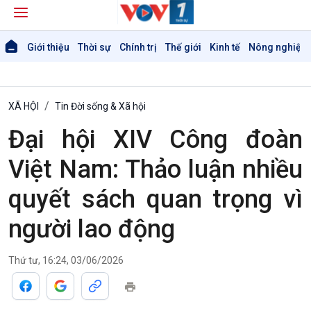
Giới thiệu
Thời sự
Chính trị
Thế giới
Kinh tế
Nông nghiệp 
XÃ HỘI
Tin Đời sống & Xã hội
Đại hội XIV Công đoàn
Việt Nam: Thảo luận nhiều
quyết sách quan trọng vì
người lao động
Thứ tư, 16:24, 03/06/2026