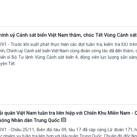
hính uỷ Cảnh sát biển Việt Nam thăm, chúc Tết Vùng Cảnh sát
V1 - Trước khi xuất phát thực hiện các đợt tuần tra, kiểm tra IUU trê
nh, Chính uỷ Cảnh sát biển Việt Nam cùng đoàn công tác đã đến thăm, 
iến sĩ Bộ Tư lệnh Vùng Cảnh sát biển 4, động viên lực lượng sẵn sà
yên Tết.
ải quân Việt Nam tuần tra liên hiệp với Chiến Khu Miền Nam - 
hóng Nhân dân Trung Quốc
V1 - Chiều 25/11, Biên đội tàu 09, tàu 17 đã cập cảng Lữ đoàn 171, 
c nhiệm vụ tuần tra liên hợp với Hải quân Trung Quốc. Chuẩn đô đốc N