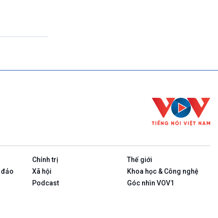
(Tuần đầu tiên của tháng: Thanh Âm ký sự-
Phát lại)
23h00-23h10
Bản tin cuối cùng trong ngày
23h10-23h15
Rao sóng
23h15-23h25
Ngôi nhà ASEAN (Phát lại Thứ Tư)
23h25-23h30
Chương trình đệm
23h30-24h00
Nhịp sống
Chính trị
Thế giới
 đảo
Xã hội
Khoa học & Công nghệ
Podcast
Góc nhìn VOV1