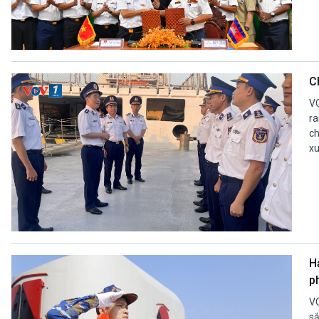
C
VO
ra
ch
xu
H
p
VO
sắ