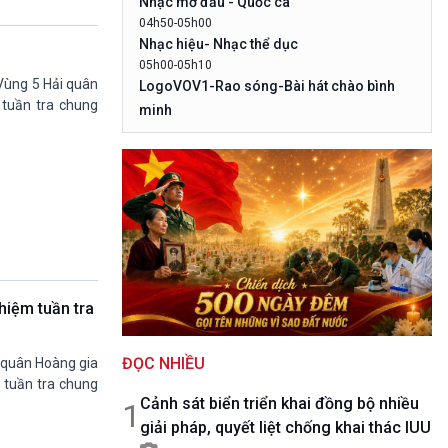
Nhạc mở đầu - Quốc ca
10 phút Sự kiện - Luận bàn
04h50-05h00
Câu chuyện thời sự
Nhạc hiệu- Nhạc thể dục
Dòng chảy sự kiện
05h00-05h10
Đối thoại
 Vùng 5 Hải quân
LogoVOV1-Rao sóng-Bài hát chào bình
Diễn đàn chủ nhật
 tuần tra chung
minh
Chuyện đêm
05h10-05h20
Bản tin đầu ngày-Thời tiết
05h20-05h50
Mùa vàng (Chuyên đề cuối tuần)
05h50-05h59
Quảng cáo
05h59-06h00
Nhạc Top- Báo giờ
06h00-06h28
hiệm tuần tra
Thời sự sáng (trực tiếp)
06h28-06h30
ĐỌC NHIỀU
Quảng cáo
 quân Hoàng gia
 tuần tra chung
06h30-07h00
Cảnh sát biển triển khai đồng bộ nhiều
Quân đội nhân dân
1
giải pháp, quyết liệt chống khai thác IUU
07h00-08h30
Theo dòng thời sự