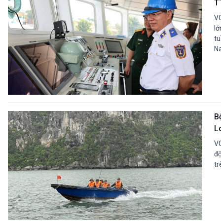
T
VO
lớ
tu
N
B
L
VO
độ
tr