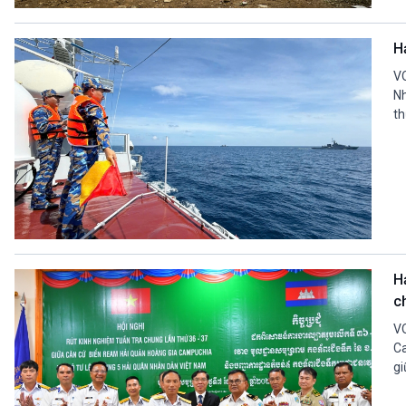
360 độ Sức khỏe
Kết nối công nghệ
Chuyển đổi Xanh
Sống chung với biến đổi
H
Tài nguyên và Môi trường
khí hậu
Chuyên gia của bạn
VO
Xã hội chuyển động
Nh
th
Bước chân đến trường
VOV1 đặc biệt
Thanh âm ký sự
Chân dung cuộc sống
Các chương trình đặc biệt
H
c
VO
Ca
gi