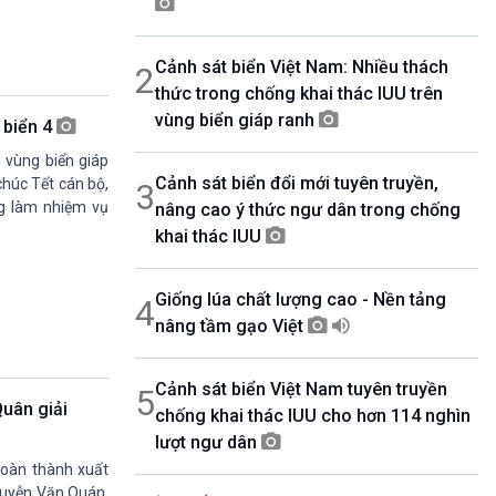
08h30-08h55
360 độ Sức khỏe
Cảnh sát biển Việt Nam: Nhiều thách
2
08h55-09h00
Chương trình đệm
thức trong chống khai thác IUU trên
09h00-10h00
vùng biển giáp ranh
 biển 4
Ca nhạc Chào Năm mới
n vùng biển giáp
10h00-10h30
Cảnh sát biển đổi mới tuyên truyền,
Chuyên gia của bạn (Phát lại thứ Tư)
chúc Tết cán bộ,
3
ng làm nhiệm vụ
nâng cao ý thức ngư dân trong chống
10h30-11h00
Vì an ninh Tổ quốc
khai thác IUU
11h00-11h05
Bản tin Thể thao
Giống lúa chất lượng cao - Nền tảng
4
11h05-11h10
Quảng cáo
nâng tầm gạo Việt
11h10-11h25
Kết nối công nghệ
Cảnh sát biển Việt Nam tuyên truyền
5
11h25-11h30
Quân giải
chống khai thác IUU cho hơn 114 nghìn
Chương trình đệm
lượt ngư dân
11h30-11h35
Bản tin Thật và Giả
hoàn thành xuất
11h35-11h50
guyễn Văn Quán,