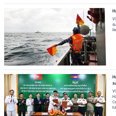
H
VO
qu
lầ
H
s
VO
H
Ca
hả