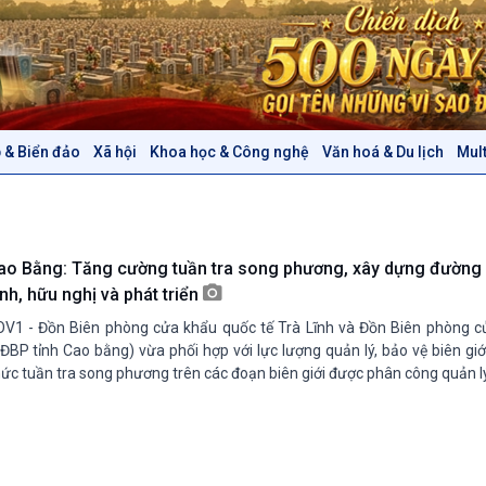
 & Biển đảo
Xã hội
Khoa học & Công nghệ
Văn hoá & Du lịch
Mul
Chính trị
Thế giới
Tin Chính trị
Tin thế giới
Chính phủ với người dân
Vấn đề quốc tế
Quốc hội với cử tri
Hồ sơ sự kiện quốc tế
ao Bằng: Tăng cường tuần tra song phương, xây dựng đường b
Xây dựng đảng
Thế giới & Việt Nam
nh, hữu nghị và phát triển
Đảng trong cuộc sống
Biên cương - Một dải vững
V1 - Đồn Biên phòng cửa khẩu quốc tế Trà Lĩnh và Đồn Biên phòng 
Nhận diện sự thật
bền
ĐBP tỉnh Cao bằng) vừa phối hợp với lực lượng quản lý, bảo vệ biên gi
Pháp luật và đời sống
ức tuần tra song phương trên các đoạn biên giới được phân công quản lý
Văn hoá & Du lịch
Multimedia
Tin Văn hoá & Du lịch
Ảnh