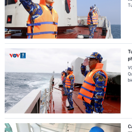
Tư
T
p
VO
Qu
bi
C