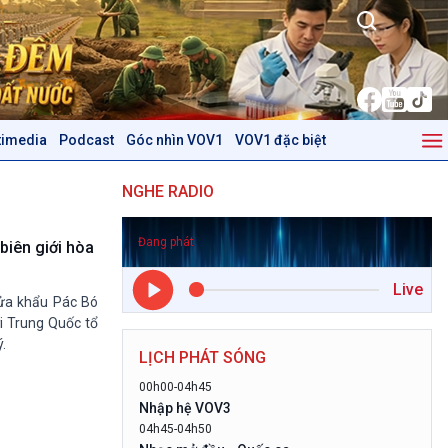
timedia
Podcast
Góc nhìn VOV1
VOV1 đặc biệt
Kinh tế
Nông nghiệp & Biển đảo
NGHE RADIO
Tin Kinh tế
Tin Nông nghiệp & Biển
Trước giờ mở cửa
đảo
Đang phát
Dòng chảy Kinh tế
Mùa vàng
iên giới hòa
Sức sống hàng Việt
Biển đảo Việt Nam
Live
Khởi nghiệp
Tâm tình biên giới và hải
cửa khẩu Pác Bó
Tuyên chiến với gian lận
đảo
ới Trung Quốc tổ
thương mại
Tìm hiểu biển, đảo Việt
.
LỊCH PHÁT SÓNG
Nam
00h00-04h45
Podcast
Góc nhìn VOV1
Nhập hệ VOV3
04h45-04h50
Bình luận