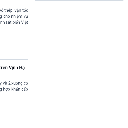
Quảng cáo
15h20-15h50
vỏ thép, vận tốc
Chuyên gia của bạn
ng cho nhiệm vụ
15h50-16h00
nh sát biển Việt
A lô, VOV1
16h00-17h00
Theo dòng thời sự
17h00-17h50
Cuộc sống 365
17h50-17h59
Quảng cáo
trên Vịnh Hạ
17h59-18h00
Báo giờ
18h00-18h57
 y và 2 xuồng cơ
Thời sự chiều (trực tiếp)
ờng hợp khẩn cấp
18h57-19h00
Quảng cáo
19h00-19h30
Tâm tình nơi biên giới và hải đảo
19h30-19h55
360 độ sức khỏe (phát lại)