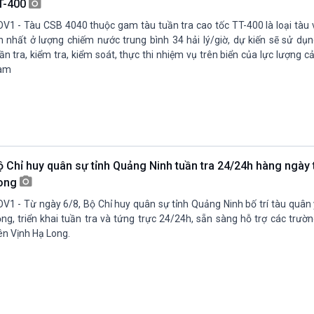
T-400
V1 - Tàu CSB 4040 thuộc gam tàu tuần tra cao tốc TT-400 là loại tàu 
n nhất ở lượng chiếm nước trung bình 34 hải lý/giờ, dự kiến sẽ sử dụ
ần tra, kiểm tra, kiểm soát, thực thi nhiệm vụ trên biển của lực lượng cả
am
ộ Chỉ huy quân sự tỉnh Quảng Ninh tuần tra 24/24h hàng ngày 
ong
V1 - Từ ngày 6/8, Bộ Chỉ huy quân sự tỉnh Quảng Ninh bố trí tàu quân
ng, triển khai tuần tra và tứng trực 24/24h, sẵn sàng hỗ trợ các trư
ên Vịnh Hạ Long.