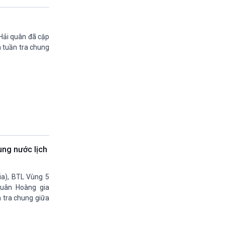
19h55-20h00
Quảng cáo vovams
20h00-20h30
Vì an ninh Tổ quốc
 Hải quân đã cập
20h30-20h59
n tuần tra chung
Chuyên gia của bạn (phát lại)
20h59-21h00
Báo giờ
21h00-21h30
Quân đội nhân dân
21h30-21h58
Thời sự đêm (trực tiếp)
21h58-22h00
Quảng cáo
ùng nước lịch
22h00-22h15
Kết nối công nghệ (phát lại Thứ Bẩy)
22h15-22h25
ia), BTL Vùng 5
A lô VOV1 (phát lại)
quân Hoàng gia
22h25-22h30
n tra chung giữa
Bản tin Thật và Giả (phát lại)
22h30-23h00
Chân dung cuộc sống - phát lại Thứ 5