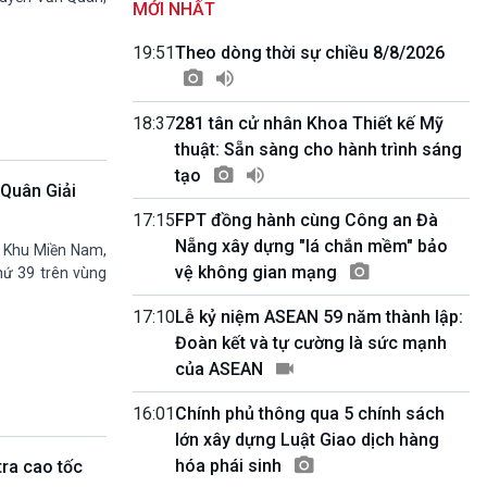
MỚI NHẤT
Kết nối 54 (phát lại Thứ Tư)
11h50-11h59
19:51
Theo dòng thời sự chiều 8/8/2026
Quảng cáo
11h59-12h00
Báo giờ
18:37
281 tân cử nhân Khoa Thiết kế Mỹ
12h00-12h57
thuật: Sẵn sàng cho hành trình sáng
Thời sự trưa (trực tiếp)
tạo
12h57-13h00
 Quân Giải
Quảng cáo
17:15
FPT đồng hành cùng Công an Đà
13h00-13h30
Câu lạc bộ Âm nhạc
Nẵng xây dựng "lá chắn mềm" bảo
n Khu Miền Nam,
13h30-13h45
vệ không gian mạng
hứ 39 trên vùng
Sống chung với biến đổi khí hậu (Phát lại
Thứ Năm)
17:10
Lễ kỷ niệm ASEAN 59 năm thành lập:
13h45-14h00
Đoàn kết và tự cường là sức mạnh
Người Việt ở nước ngoài với quê hương
của ASEAN
14h00-15h00
Ca nhạc Chào Năm mới (Phát lại)
16:01
Chính phủ thông qua 5 chính sách
15h00-15h15
lớn xây dựng Luật Giao dịch hàng
Bản tin Thời sự
hóa phái sinh
tra cao tốc
15h15-15h20