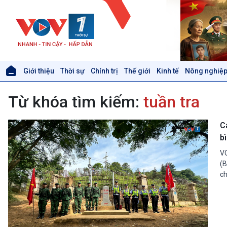
Giới thiệu
Thời sự
Chính trị
Thế giới
Kinh tế
Nông nghiệp
Giới thiệu
Thời sự
Từ khóa tìm kiếm:
tuần tra
Thời sự 6h
Thời sự 12h
Thời sự 18h
C
Thời sự 21h30
bì
Bản tin
VO
Chuyên mục
(B
Theo dòng Thời sự
ch
Xã hội
Khoa học & Công nghệ
Tin Đời sống & Xã hội
Tin Khoa học & Công nghệ