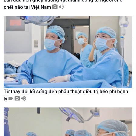
chết não tại Việt Nam
Kinh tế
Nông nghiệp & Biển đảo
Tin Kinh tế
Tin Nông nghiệp & Biển
Từ thay đổi lối sống đến phẫu thuật điều trị béo phì bệnh
Trước giờ mở cửa
đảo
lý
Dòng chảy Kinh tế
Mùa vàng
Sức sống hàng Việt
Biển đảo Việt Nam
Khởi nghiệp
Tâm tình biên giới và hải
Tuyên chiến với gian lận
đảo
thương mại
Tìm hiểu biển, đảo Việt