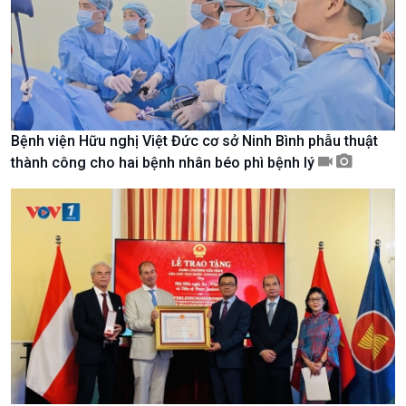
Nam
Bệnh viện Hữu nghị Việt Đức cơ sở Ninh Bình phẫu thuật
thành công cho hai bệnh nhân béo phì bệnh lý
Xã hội
Khoa học & Công nghệ
Tin Đời sống & Xã hội
Tin Khoa học & Công nghệ
360 độ Sức khỏe
Kết nối công nghệ
Chuyển đổi Xanh
Sống chung với biến đổi