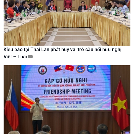
Văn hoá & Du lịch
Multimedia
Tin Văn hoá & Du lịch
Ảnh
Chát với người nổi tiếng
Video
Câu chuyện Thể thao
Infographic
E-Magazine
Kiều bào tại Thái Lan phát huy vai trò cầu nối hữu nghị
Việt – Thái