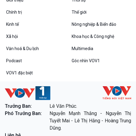
Chính trị
Thế giới
Kinh tế
Nông nghiệp & Biển đảo
VOV1 đặc biệt
Xã hội
Khoa học & Công nghệ
Thanh âm ký sự
Chân dung cuộc sống
Văn hoá & Du lịch
Multimedia
Các chương trình đặc biệt
Podcast
Góc nhìn VOV1
VOV1 đặc biệt
Trưởng Ban:
Lê Văn Phúc.
Phó Trưởng Ban:
Nguyễn Mạnh Thắng - Nguyễn Thị
Tuyết Mai - Lê Thị Hằng - Hoàng Trung
Dũng.
Liên hệ