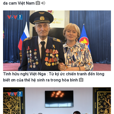
da cam Việt Nam
Giới thiệu
Thời sự
Thời sự 6h
Thời sự 12h
Thời sự 18h
Thời sự 21h30
Bản tin
Chuyên mục
Theo dòng Thời sự
Tình hữu nghị Việt-Nga : Từ ký ức chiến tranh đến lòng
biết ơn của thế hệ sinh ra trong hòa bình