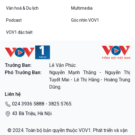
Văn hoá & Du lịch
Multimedia
Podcast
Góc nhìn VOV1
VOV1 đặc biệt
VOV1 đặc biệt
Thanh âm ký sự
Chân dung cuộc sống
Các chương trình đặc biệt
Trưởng Ban:
Lê Văn Phúc.
Phó Trưởng Ban:
Nguyễn Mạnh Thắng - Nguyễn Thị
Tuyết Mai - Lê Thị Hằng - Hoàng Trung
Dũng.
Liên hệ
024 3936 5888 - 3825 5765.
43 Bà Triệu, Hà Nội.
© 2024. Toàn bộ bản quyền thuộc VOV1. Phát triển và vận