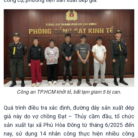
Tuyên chiến với gian lận
đảo
thương mại
Tìm hiểu biển, đảo Việt
Nam
Công an TP.HCM khởi tố, bắt tạm giam 5 bị can.
Xã hội
Khoa học & Công nghệ
Tin Đời sống & Xã hội
Tin Khoa học & Công nghệ
Quá trình điều tra xác định, đường dây sản xuất dép
360 độ Sức khỏe
Kết nối công nghệ
giả này do vợ chồng Đạt – Thủy cầm đầu, tổ chức
Chuyển đổi Xanh
Sống chung với biến đổi
Tài nguyên và Môi trường
khí hậu
sản xuất tại xã Phú Hòa Đông từ tháng 6/2025 đến
Chuyên gia của bạn
nay, sử dụng 14 nhân công thực hiện nhiều công