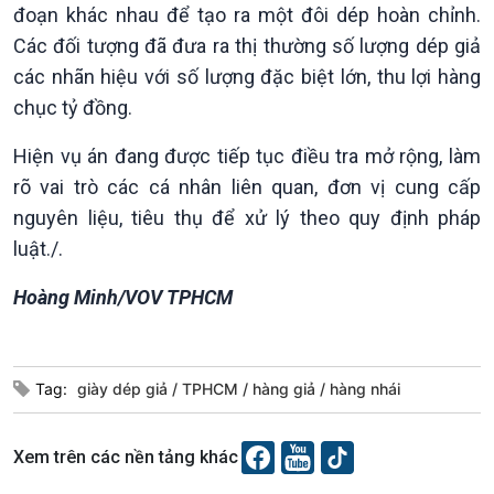
Xã hội chuyển động
đoạn khác nhau để tạo ra một đôi dép hoàn chỉnh.
Bước chân đến trường
Các đối tượng đã đưa ra thị thường số lượng dép giả
các nhãn hiệu với số lượng đặc biệt lớn, thu lợi hàng
chục tỷ đồng.
Hiện vụ án đang được tiếp tục điều tra mở rộng, làm
rõ vai trò các cá nhân liên quan, đơn vị cung cấp
nguyên liệu, tiêu thụ để xử lý theo quy định pháp
luật./.
Văn hoá & Du lịch
Multimedia
Hoàng Minh/VOV TPHCM
Tin Văn hoá & Du lịch
Ảnh
Chát với người nổi tiếng
Video
Câu chuyện Thể thao
Infographic
Tag:
giày dép giả
TPHCM
hàng giả
hàng nhái
E-Magazine
Xem trên các nền tảng khác