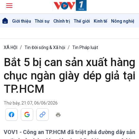
Giới thiệu
Thời sự
Chính trị
Thế giới
Kinh tế
Nông nghiệp 
XÃ HỘI
Tin Đời sống & Xã hội
Tin Pháp luật
Bắt 5 bị can sản xuất hàng
chục ngàn giày dép giả tại
TP.HCM
Thứ bảy, 21:07, 06/06/2026
Giới thiệu
Thời sự
VOV1 - Công an TP.HCM đã triệt phá đường dây sản
Thời sự 6h