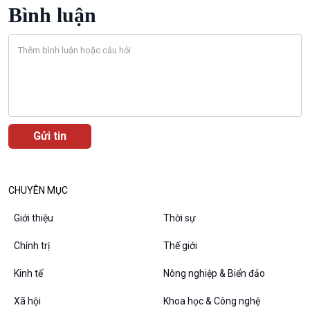
Bình luận
Podcast
Góc nhìn VOV1
Bình luận
10 phút Sự kiện - Luận bàn
Câu chuyện thời sự
Dòng chảy sự kiện
Đối thoại
CHUYÊN MỤC
Diễn đàn chủ nhật
Giới thiệu
Thời sự
Chuyện đêm
Chính trị
Thế giới
Kinh tế
Nông nghiệp & Biển đảo
Xã hội
Khoa học & Công nghệ