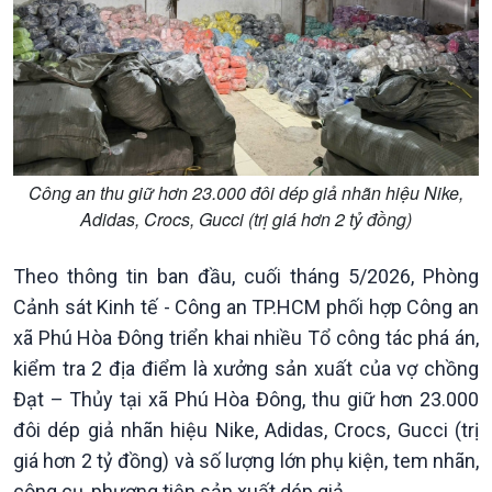
Xây dựng đảng
Thế giới & Việt Nam
Đảng trong cuộc sống
Biên cương - Một dải vững
Nhận diện sự thật
bền
Pháp luật và đời sống
Công an thu giữ hơn 23.000 đôi dép giả nhãn hiệu Nike,
Adidas, Crocs, Gucci (trị giá hơn 2 tỷ đồng)
Theo thông tin ban đầu, cuối tháng 5/2026, Phòng
Cảnh sát Kinh tế - Công an TP.HCM phối hợp Công an
xã Phú Hòa Đông triển khai nhiều Tổ công tác phá án,
Kinh tế
Nông nghiệp & Biển đảo
kiểm tra 2 địa điểm là xưởng sản xuất của vợ chồng
Tin Kinh tế
Tin Nông nghiệp & Biển
Đạt – Thủy tại xã Phú Hòa Đông, thu giữ hơn 23.000
Trước giờ mở cửa
đảo
đôi dép giả nhãn hiệu Nike, Adidas, Crocs, Gucci (trị
Dòng chảy Kinh tế
Mùa vàng
giá hơn 2 tỷ đồng) và số lượng lớn phụ kiện, tem nhãn,
Sức sống hàng Việt
Biển đảo Việt Nam
Khởi nghiệp
Tâm tình biên giới và hải
công cụ, phương tiện sản xuất dép giả.