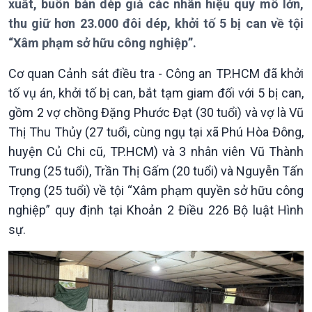
xuất, buôn bán dép giả các nhãn hiệu quy mô lớn,
Thời sự 12h
thu giữ hơn 23.000 đôi dép, khởi tố 5 bị can về tội
Thời sự 18h
Thời sự 21h30
“Xâm phạm sở hữu công nghiệp”.
Bản tin
Cơ quan Cảnh sát điều tra - Công an TP.HCM đã khởi
Chuyên mục
Theo dòng Thời sự
tố vụ án, khởi tố bị can, bắt tạm giam đối với 5 bị can,
gồm 2 vợ chồng Đặng Phước Đạt (30 tuổi) và vợ là Vũ
Thị Thu Thủy (27 tuổi, cùng ngụ tại xã Phú Hòa Đông,
huyện Củ Chi cũ, TP.HCM) và 3 nhân viên Vũ Thành
Trung (25 tuổi), Trần Thị Gấm (20 tuổi) và Nguyễn Tấn
Trọng (25 tuổi) về tội “Xâm phạm quyền sở hữu công
nghiệp” quy định tại Khoản 2 Điều 226 Bộ luật Hình
sự.
Chính trị
Thế giới
Tin Chính trị
Tin thế giới
Chính phủ với người dân
Vấn đề quốc tế
Quốc hội với cử tri
Hồ sơ sự kiện quốc tế