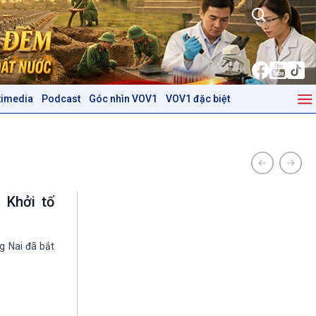
timedia
Podcast
Góc nhìn VOV1
VOV1 đặc biệt
Kinh tế
Nông nghiệp & Biển đảo
Tin Kinh tế
Tin Nông nghiệp & Biển
Trước giờ mở cửa
đảo
Dòng chảy Kinh tế
Mùa vàng
Sức sống hàng Việt
Biển đảo Việt Nam
 Khởi tố
Khởi nghiệp
Tâm tình biên giới và hải
Tuyên chiến với gian lận
đảo
thương mại
Tìm hiểu biển, đảo Việt
g Nai đã bắt
Nam
Podcast
Góc nhìn VOV1
Bình luận