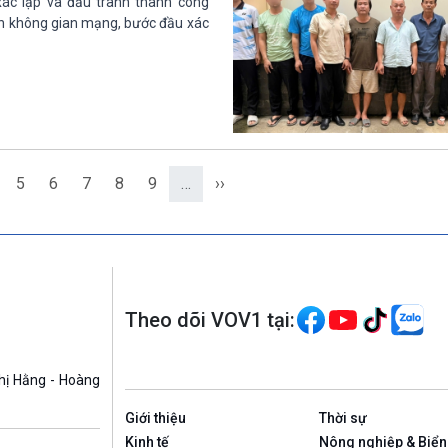
ác lập và đấu tranh thành công
ên không gian mạng, bước đầu xác
5
6
7
8
9
…
››
Theo dõi VOV1 tại:
hị Hằng - Hoàng
Giới thiệu
Thời sự
Kinh tế
Nông nghiệp & Biển