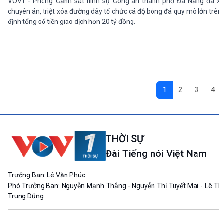
VOV1 - Phòng Cảnh sát hình sự Công an thành phố Đà Nẵng đã x
chuyên án, triệt xóa đường dây tổ chức cá độ bóng đá quy mô lớn tr
định tổng số tiền giao dịch hơn 20 tỷ đồng.
1
2
3
4
THỜI SỰ
Đài Tiếng nói Việt Nam
Trưởng Ban: Lê Văn Phúc.
Phó Trưởng Ban: Nguyễn Mạnh Thắng - Nguyễn Thị Tuyết Mai - Lê T
Trung Dũng.