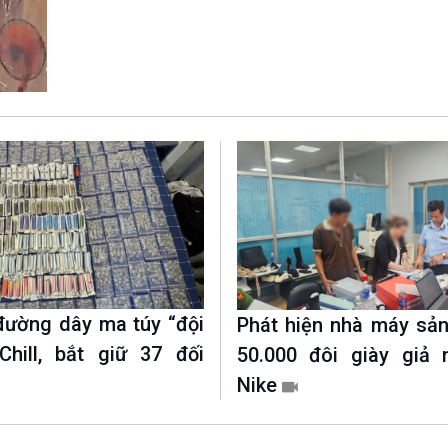
Chát với người nổi tiếng
Video
Câu chuyện Thể thao
Infographic
E-Magazine
 đường dây ma túy “đội
Phát hiện nhà máy sản
Chill, bắt giữ 37 đối
50.000 đôi giày giả 
Nike