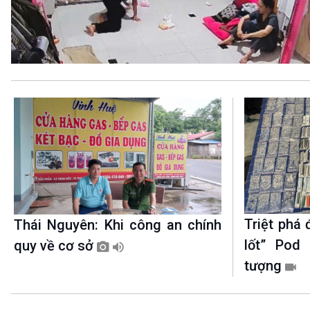
360 độ Sức khỏe
Kết nối công nghệ
Chuyển đổi Xanh
Sống chung với biến đổi
Tài nguyên và Môi trường
khí hậu
Chuyên gia của bạn
Xã hội chuyển động
Bước chân đến trường
VOV1 đặc biệt
Thanh âm ký sự
Chân dung cuộc sống
Các chương trình đặc biệt
Triệt phá
Thái Nguyên: Khi công an chính
lốt” Pod 
quy về cơ sở
tượng