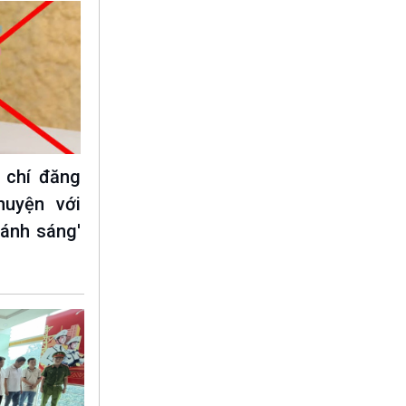
 chí đăng
huyện với
 ánh sáng'