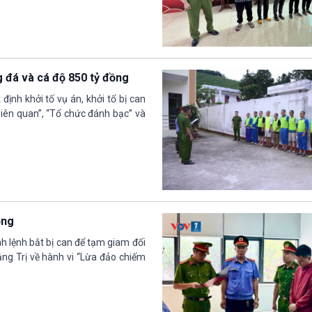
g đá và cá độ 850 tỷ đồng
ịnh khởi tố vụ án, khởi tố bị can
liên quan”, “Tổ chức đánh bạc” và
ồng
h lệnh bắt bị can để tạm giam đối
uảng Trị về hành vi “Lừa đảo chiếm