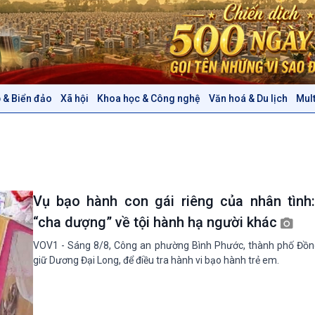
 & Biển đảo
Xã hội
Khoa học & Công nghệ
Văn hoá & Du lịch
Mul
Chính trị
Thế giới
Tin Chính trị
Tin thế giới
Chính phủ với người dân
Vấn đề quốc tế
Quốc hội với cử tri
Hồ sơ sự kiện quốc tế
Xây dựng đảng
Thế giới & Việt Nam
Vụ bạo hành con gái riêng của nhân tình:
Đảng trong cuộc sống
Biên cương - Một dải vững
“cha dượng” về tội hành hạ người khác
Nhận diện sự thật
bền
Pháp luật và đời sống
VOV1 - Sáng 8/8, Công an phường Bình Phước, thành phố Đồn
giữ Dương Đại Long, để điều tra hành vi bạo hành trẻ em.
Văn hoá & Du lịch
Multimedia
Tin Văn hoá & Du lịch
Ảnh