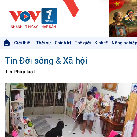
Giới thiệu
Thời sự
Chính trị
Thế giới
Kinh tế
Nông nghiệp
Giới thiệu
Thời sự
Tin Đời sống & Xã hội
Thời sự 6h
Thời sự 12h
Tin Pháp luật
Thời sự 18h
Thời sự 21h30
Bản tin
Chuyên mục
Theo dòng Thời sự
Xã hội
Khoa học & Công nghệ
Tin Đời sống & Xã hội
Tin Khoa học & Công nghệ