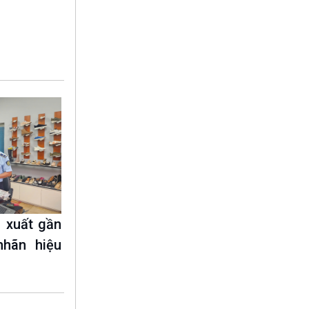
10 phút Sự kiện - Luận bàn
Câu chuyện thời sự
Dòng chảy sự kiện
Đối thoại
Diễn đàn chủ nhật
Chuyện đêm
 xuất gần
nhãn hiệu