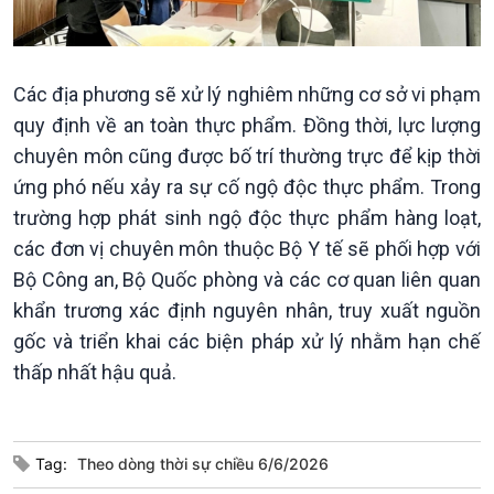
Kinh tế
Nông nghiệp & Biển đảo
Tin Kinh tế
Tin Nông nghiệp & Biển
Trước giờ mở cửa
đảo
Các địa phương sẽ xử lý nghiêm những cơ sở vi phạm
Dòng chảy Kinh tế
Mùa vàng
Sức sống hàng Việt
Biển đảo Việt Nam
quy định về an toàn thực phẩm. Đồng thời, lực lượng
Khởi nghiệp
Tâm tình biên giới và hải
chuyên môn cũng được bố trí thường trực để kịp thời
Tuyên chiến với gian lận
đảo
ứng phó nếu xảy ra sự cố ngộ độc thực phẩm. Trong
thương mại
Tìm hiểu biển, đảo Việt
trường hợp phát sinh ngộ độc thực phẩm hàng loạt,
Nam
các đơn vị chuyên môn thuộc Bộ Y tế sẽ phối hợp với
Bộ Công an, Bộ Quốc phòng và các cơ quan liên quan
khẩn trương xác định nguyên nhân, truy xuất nguồn
gốc và triển khai các biện pháp xử lý nhằm hạn chế
Xã hội
thấp nhất hậu quả.
Khoa học & Công nghệ
Tin Đời sống & Xã hội
Tin Khoa học & Công nghệ
360 độ Sức khỏe
Kết nối công nghệ
Chuyển đổi Xanh
Sống chung với biến đổi
Tag:
Theo dòng thời sự chiều 6/6/2026
Tài nguyên và Môi trường
khí hậu