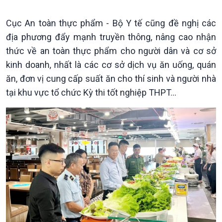
Chuyên mục
Theo dòng Thời sự
Cục An toàn thực phẩm - Bộ Y tế cũng đề nghị các
địa phương đẩy mạnh truyền thông, nâng cao nhận
thức về an toàn thực phẩm cho người dân và cơ sở
kinh doanh, nhất là các cơ sở dịch vụ ăn uống, quán
Chính trị
Thế giới
ăn, đơn vị cung cấp suất ăn cho thí sinh và người nhà
Tin Chính trị
Tin thế giới
tại khu vực tổ chức Kỳ thi tốt nghiệp THPT...
Chính phủ với người dân
Vấn đề quốc tế
Quốc hội với cử tri
Hồ sơ sự kiện quốc tế
Xây dựng đảng
Thế giới & Việt Nam
Đảng trong cuộc sống
Biên cương - Một dải vững
Nhận diện sự thật
bền
Pháp luật và đời sống