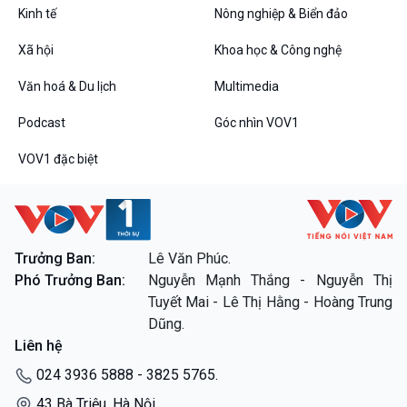
Bình luận
Kinh tế
Nông nghiệp & Biển đảo
10 phút Sự kiện - Luận bàn
Câu chuyện thời sự
Xã hội
Khoa học & Công nghệ
Dòng chảy sự kiện
Văn hoá & Du lịch
Multimedia
Đối thoại
Diễn đàn chủ nhật
Podcast
Góc nhìn VOV1
Chuyện đêm
VOV1 đặc biệt
VOV1 đặc biệt
Trưởng Ban:
Lê Văn Phúc.
Thanh âm ký sự
Phó Trưởng Ban:
Nguyễn Mạnh Thắng - Nguyễn Thị
Chân dung cuộc sống
Tuyết Mai - Lê Thị Hằng - Hoàng Trung
Các chương trình đặc biệt
Dũng.
Liên hệ
024 3936 5888 - 3825 5765.
43 Bà Triệu, Hà Nội.