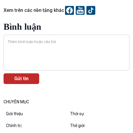
Chuyên gia của bạn
Xem trên các nền tảng khác
Xã hội chuyển động
Bước chân đến trường
Bình luận
Văn hoá & Du lịch
Multimedia
Tin Văn hoá & Du lịch
Ảnh
Chát với người nổi tiếng
Video
Câu chuyện Thể thao
Infographic
E-Magazine
CHUYÊN MỤC
Giới thiệu
Thời sự
Podcast
Góc nhìn VOV1
Chính trị
Thế giới