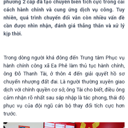
phương 2 cấp đã tạo chuyển biến tích cực trong cải
cách hành chính và cung ứng dịch vụ công. Tuy
nhiên, quá trình chuyển đổi vẫn còn nhiều vấn đề
cần được nhìn nhận, đánh giá thẳng thắn và xử lý
kịp thời.
Giới thiệu
Thời sự
Thời sự 6h
Trong dòng người khá đông đến Trung tâm Phục vụ
Thời sự 12h
Thời sự 18h
hành chính công xã Ea Phê làm thủ tục hành chính,
Thời sự 21h30
ông Đỗ Thanh Tài, ở thôn 4 đến giải quyết hồ sơ
Bản tin
chuyển nhượng đất đai. Là người thường xuyên giao
Chuyên mục
dịch với chính quyền cơ sở, ông Tài cho biết, điều ông
Theo dòng Thời sự
cảm nhận rõ nhất sau sáp nhập là tác phong, thái độ
phục vụ của đội ngũ cán bộ thay đổi tích cực hơn
trước.