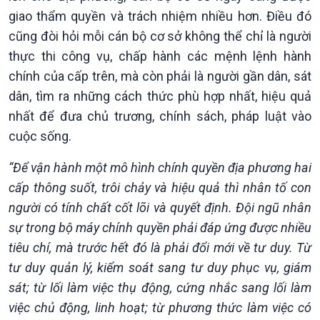
giao thẩm quyền và trách nhiệm nhiều hơn. Điều đó
cũng đòi hỏi mỗi cán bộ cơ sở không thể chỉ là người
thực thi công vụ, chấp hành các mệnh lệnh hành
chính của cấp trên, mà còn phải là người gần dân, sát
dân, tìm ra những cách thức phù hợp nhất, hiệu quả
nhất để đưa chủ trương, chính sách, pháp luật vào
cuộc sống.
“Để vận hành một mô hình chính quyền địa phương hai
cấp thông suốt, trôi chảy và hiệu quả thì nhân tố con
người có tính chất cốt lõi và quyết định. Đội ngũ nhân
sự trong bộ máy chính quyền phải đáp ứng được nhiều
Văn hoá & Du lịch
Multimedia
tiêu chí, mà trước hết đó là phải đổi mới về tư duy. Từ
Tin Văn hoá & Du lịch
Ảnh
tư duy quản lý, kiểm soát sang tư duy phục vụ, giám
Chát với người nổi tiếng
Video
sát; từ lối làm việc thụ động, cứng nhắc sang lối làm
Câu chuyện Thể thao
Infographic
việc chủ động, linh hoạt; từ phương thức làm việc có
E-Magazine