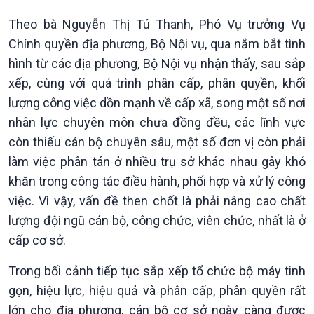
Theo bà Nguyễn Thị Tú Thanh, Phó Vụ trưởng Vụ
Chính quyền địa phương, Bộ Nội vụ, qua nắm bắt tình
hình từ các địa phương, Bộ Nội vụ nhận thấy, sau sắp
xếp, cùng với quá trình phân cấp, phân quyền, khối
lượng công việc dồn mạnh về cấp xã, song một số nơi
nhân lực chuyên môn chưa đồng đều, các lĩnh vực
Xã hội
Khoa học & Công nghệ
còn thiếu cán bộ chuyên sâu, một số đơn vị còn phải
Tin Đời sống & Xã hội
Tin Khoa học & Công nghệ
làm việc phân tán ở nhiều trụ sở khác nhau gây khó
360 độ Sức khỏe
Kết nối công nghệ
khăn trong công tác điều hành, phối hợp và xử lý công
Chuyển đổi Xanh
Sống chung với biến đổi
Tài nguyên và Môi trường
khí hậu
việc. Vì vậy, vấn đề then chốt là phải nâng cao chất
Chuyên gia của bạn
lượng đội ngũ cán bộ, công chức, viên chức, nhất là ở
Xã hội chuyển động
cấp cơ sở.
Bước chân đến trường
Trong bối cảnh tiếp tục sắp xếp tổ chức bộ máy tinh
gọn, hiệu lực, hiệu quả và phân cấp, phân quyền rất
lớn cho địa phương, cán bộ cơ sở ngày càng được