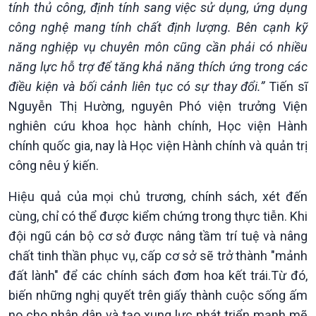
tính thủ công, định tính sang việc sử dụng, ứng dụng
công nghệ mang tính chất định lượng. Bên cạnh kỹ
năng nghiệp vụ chuyên môn cũng cần phải có nhiều
năng lực hỗ trợ để tăng khả năng thích ứng trong các
điều kiện và bối cảnh liên tục có sự thay đổi.”
Tiến sĩ
Nguyễn Thị Hường, nguyên Phó viện trưởng Viện
nghiên cứu khoa học hành chính, Học viện Hành
chính quốc gia, nay là Học viện Hành chính và quản trị
công nêu ý kiến.
Hiệu quả của mọi chủ trương, chính sách, xét đến
cùng, chỉ có thể được kiểm chứng trong thực tiễn. Khi
đội ngũ cán bộ cơ sở được nâng tầm trí tuệ và nâng
chất tinh thần phục vụ, cấp cơ sở sẽ trở thành "mảnh
đất lành" để các chính sách đơm hoa kết trái.Từ đó,
Podcast
Góc nhìn VOV1
biến những nghị quyết trên giấy thành cuộc sống ấm
Bình luận
no cho nhân dân và tạo xung lực phát triển mạnh mẽ