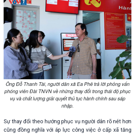
Ông Đỗ Thanh Tài, người dân xã Ea Phê trả lời phỏng vấn
phóng viên Đài TNVN về những thay đổi trong thái độ phục
Chính trị
Thế giới
vụ và chất lượng giải quyết thủ tục hành chính sau sáp
Tin Chính trị
Tin thế giới
nhập.
Chính phủ với người dân
Vấn đề quốc tế
Quốc hội với cử tri
Hồ sơ sự kiện quốc tế
Sự thay đổi theo hướng phục vụ người dân rõ nét hơn
Xây dựng đảng
Thế giới & Việt Nam
Đảng trong cuộc sống
Biên cương - Một dải vững
cũng đồng nghĩa với áp lực công việc ở cấp xã tăng