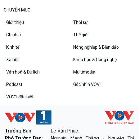
CHUYÊN MỤC
Giới thiệu
Thời sự
Chính trị
Thế giới
VOV1 đặc biệt
Thanh âm ký sự
Kinh tế
Nông nghiệp & Biển đảo
Chân dung cuộc sống
Các chương trình đặc biệt
Xã hội
Khoa học & Công nghệ
Văn hoá & Du lịch
Multimedia
Podcast
Góc nhìn VOV1
VOV1 đặc biệt
Trưởng Ban:
Lê Văn Phúc.
Phó Trưởng Ban:
Nguyễn Mạnh Thắng - Nguyễn Thị