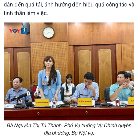
Kinh tế
Nông nghiệp & Biển đảo
dẫn đến quá tải, ảnh hưởng đến hiệu quả công tác và
Tin Kinh tế
Tin Nông nghiệp & Biển
tinh thần làm việc.
Trước giờ mở cửa
đảo
Dòng chảy Kinh tế
Mùa vàng
Sức sống hàng Việt
Biển đảo Việt Nam
Khởi nghiệp
Tâm tình biên giới và hải
Tuyên chiến với gian lận
đảo
thương mại
Tìm hiểu biển, đảo Việt
Nam
Bà Nguyễn Thị Tú Thanh, Phó Vụ trưởng Vụ Chính quyền
địa phương, Bộ Nội vụ.