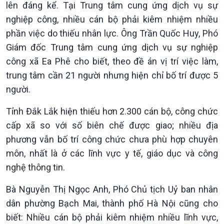
Nhận diện sự thật
bền
lên đáng kể. Tại Trung tâm cung ứng dịch vụ sự
Pháp luật và đời sống
nghiệp công, nhiều cán bộ phải kiêm nhiệm nhiều
phần việc do thiếu nhân lực. Ông Trần Quốc Huy, Phó
Giám đốc Trung tâm cung ứng dịch vụ sự nghiệp
công xã Ea Phê cho biết, theo đề án vị trí việc làm,
trung tâm cần 21 người nhưng hiện chỉ bố trí được 5
người.
Tỉnh Đắk Lắk hiện thiếu hơn 2.300 cán bộ, công chức
cấp xã so với số biên chế được giao; nhiều địa
phương vẫn bố trí công chức chưa phù hợp chuyên
môn, nhất là ở các lĩnh vực y tế, giáo dục và công
nghệ thông tin.
Bà Nguyễn Thị Ngọc Anh, Phó Chủ tịch Uỷ ban nhân
dân phường Bạch Mai, thành phố Hà Nội cũng cho
biết: Nhiều cán bộ phải kiêm nhiệm nhiều lĩnh vực,