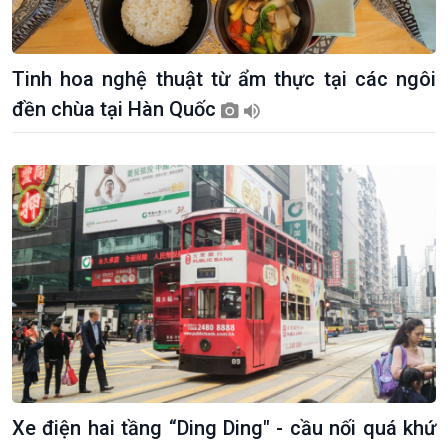
Tinh hoa nghệ thuật từ ẩm thực tại các ngôi
đền chùa tại Hàn Quốc
Giới thiệu
Thời sự
Thời sự 6h
Thời sự 12h
Thời sự 18h
Thời sự 21h30
Bản tin
Chuyên mục
Theo dòng Thời sự
Xe điện hai tầng “Ding Ding" - cầu nối quá khứ