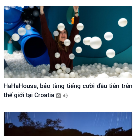
Khởi nghiệp
Tâm tình biên giới và hải
Tuyên chiến với gian lận
đảo
thương mại
Tìm hiểu biển, đảo Việt
Nam
HaHaHouse, bảo tàng tiếng cười đầu tiên trên
thế giới tại Croatia