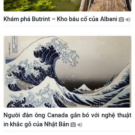
Khám phá Butrint – Kho báu cổ của Albani
Kinh tế
Nông nghiệp & Biển đảo
Tin Kinh tế
Tin Nông nghiệp & Biển
Người đàn ông Canada gắn bó với nghệ thuật
Trước giờ mở cửa
đảo
Dòng chảy Kinh tế
Mùa vàng
in khắc gỗ của Nhật Bản
Sức sống hàng Việt
Biển đảo Việt Nam