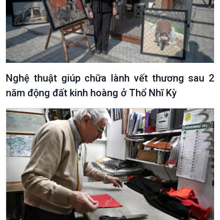
Văn hoá & Du lịch
Multimedia
Nghệ thuật giúp chữa lành vết thương sau 2
Tin Văn hoá & Du lịch
Ảnh
Chát với người nổi tiếng
Video
năm động đất kinh hoàng ở Thổ Nhĩ Kỳ
Câu chuyện Thể thao
Infographic
E-Magazine