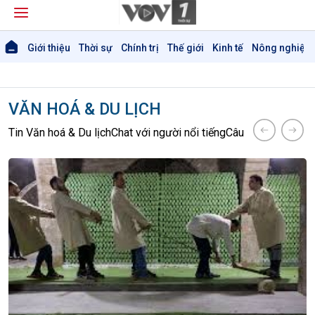
Giới thiệu
Thời sự
Chính trị
Thế giới
Kinh tế
Nông nghiệp 
VĂN HOÁ & DU LỊCH
Tin Văn hoá & Du lịch
Chat với người nổi tiếng
Câu chuyện Thể th