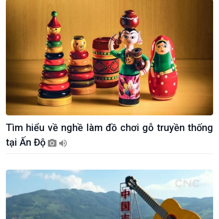
Chính trị
Thế giới
Tin Chính trị
Tin thế giới
Tìm hiểu về nghề làm đồ chơi gỗ truyền thống
Chính phủ với người dân
Vấn đề quốc tế
tại Ấn Độ
Quốc hội với cử tri
Hồ sơ sự kiện quốc tế
Xây dựng đảng
Thế giới & Việt Nam
Đảng trong cuộc sống
Biên cương - Một dải vững
Nhận diện sự thật
bền
Pháp luật và đời sống