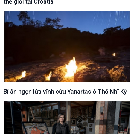
thế giới tại Croatia
Bí ẩn ngọn lửa vĩnh cửu Yanartas ở Thổ Nhĩ Kỳ