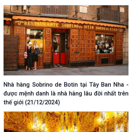
Podcast
Góc nhìn VOV1
Bình luận
10 phút Sự kiện - Luận bàn
Câu chuyện thời sự
Dòng chảy sự kiện
Nhà hàng Sobrino de Botin tại Tây Ban Nha -
Đối thoại
được mệnh danh là nhà hàng lâu đời nhất trên
Diễn đàn chủ nhật
Chuyện đêm
thế giới (21/12/2024)