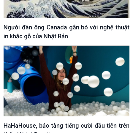
Xã hội
Khoa học & Công nghệ
Tin Đời sống & Xã hội
Tin Khoa học & Công nghệ
360 độ Sức khỏe
Kết nối công nghệ
Người đàn ông Canada gắn bó với nghệ thuật
Chuyển đổi Xanh
Sống chung với biến đổi
Tài nguyên và Môi trường
khí hậu
in khắc gỗ của Nhật Bản
Chuyên gia của bạn
Xã hội chuyển động
Bước chân đến trường
HaHaHouse, bảo tàng tiếng cười đầu tiên trên