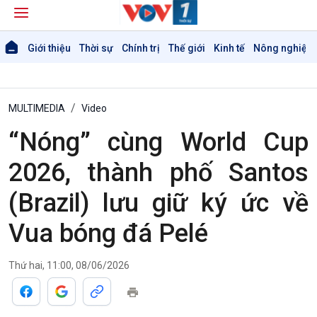
Giới thiệu
Thời sự
Chính trị
Thế giới
Kinh tế
Nông nghiệp 
MULTIMEDIA
Video
“Nóng” cùng World Cup
2026, thành phố Santos
Giới thiệu
Thời sự
Thời sự 6h
(Brazil) lưu giữ ký ức về
Thời sự 12h
Thời sự 18h
Vua bóng đá Pelé
Thời sự 21h30
Bản tin
Thứ hai, 11:00, 08/06/2026
Chuyên mục
Theo dòng Thời sự