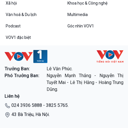
Xã hội
Khoa học & Công nghệ
Podcast
Góc nhìn VOV1
Văn hoá & Du lịch
Multimedia
Bình luận
Podcast
Góc nhìn VOV1
10 phút Sự kiện - Luận bàn
Câu chuyện thời sự
VOV1 đặc biệt
Dòng chảy sự kiện
Đối thoại
Diễn đàn chủ nhật
Chuyện đêm
Trưởng Ban:
Lê Văn Phúc.
Phó Trưởng Ban:
Nguyễn Mạnh Thắng - Nguyễn Thị
Tuyết Mai - Lê Thị Hằng - Hoàng Trung
VOV1 đặc biệt
Dũng.
Thanh âm ký sự
Liên hệ
Chân dung cuộc sống
024 3936 5888 - 3825 5765.
Các chương trình đặc biệt
43 Bà Triệu, Hà Nội.