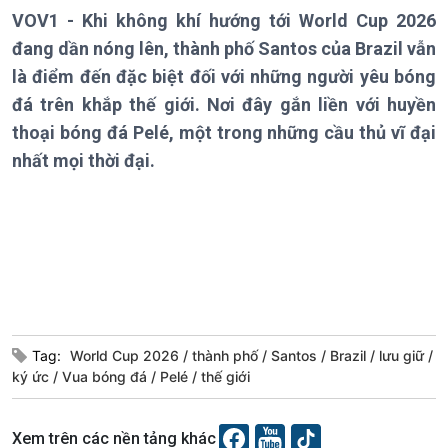
VOV1 - Khi không khí hướng tới World Cup 2026
Chính trị
Thế giới
đang dần nóng lên, thành phố Santos của Brazil vẫn
Tin Chính trị
Tin thế giới
là điểm đến đặc biệt đối với những người yêu bóng
Chính phủ với người dân
Vấn đề quốc tế
đá trên khắp thế giới. Nơi đây gắn liền với huyền
Quốc hội với cử tri
Hồ sơ sự kiện quốc tế
thoại bóng đá Pelé, một trong những cầu thủ vĩ đại
Xây dựng đảng
Thế giới & Việt Nam
Đảng trong cuộc sống
Biên cương - Một dải vững
nhất mọi thời đại.
Nhận diện sự thật
bền
Pháp luật và đời sống
Kinh tế
Nông nghiệp & Biển đảo
Tin Kinh tế
Tin Nông nghiệp & Biển
Trước giờ mở cửa
đảo
Dòng chảy Kinh tế
Mùa vàng
Tag:
World Cup 2026
thành phố
Santos
Brazil
lưu giữ
Sức sống hàng Việt
Biển đảo Việt Nam
ký ức
Vua bóng đá
Pelé
thế giới
Khởi nghiệp
Tâm tình biên giới và hải
Tuyên chiến với gian lận
đảo
Xem trên các nền tảng khác
thương mại
Tìm hiểu biển, đảo Việt