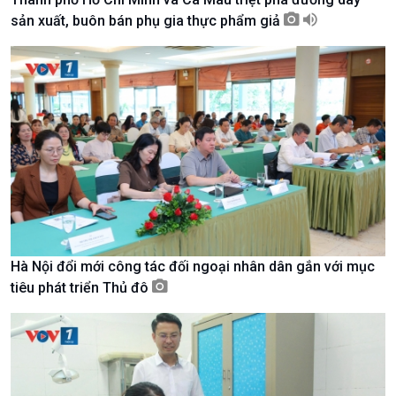
sản xuất, buôn bán phụ gia thực phẩm giả
Kinh tế
Nông nghiệp & Biển đảo
Tin Kinh tế
Tin Nông nghiệp & Biển
Hà Nội đổi mới công tác đối ngoại nhân dân gắn với mục
Trước giờ mở cửa
đảo
tiêu phát triển Thủ đô
Dòng chảy Kinh tế
Mùa vàng
Sức sống hàng Việt
Biển đảo Việt Nam
Khởi nghiệp
Tâm tình biên giới và hải
Tuyên chiến với gian lận
đảo
thương mại
Tìm hiểu biển, đảo Việt
Nam