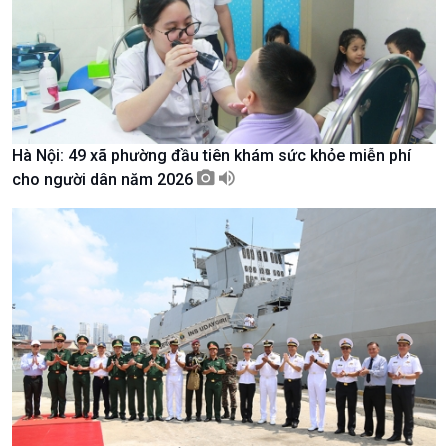
Hà Nội: 49 xã phường đầu tiên khám sức khỏe miễn phí
cho người dân năm 2026
Xã hội
Khoa học & Công nghệ
Tin Đời sống & Xã hội
Tin Khoa học & Công nghệ
360 độ Sức khỏe
Kết nối công nghệ
Chuyển đổi Xanh
Sống chung với biến đổi