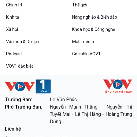
Chính trị
Thế giới
Kinh tế
Nông nghiệp & Biển đảo
VOV1 đặc biệt
Xã hội
Khoa học & Công nghệ
Thanh âm ký sự
Văn hoá & Du lịch
Multimedia
Chân dung cuộc sống
Các chương trình đặc biệt
Podcast
Góc nhìn VOV1
VOV1 đặc biệt
Trưởng Ban:
Lê Văn Phúc.
Phó Trưởng Ban:
Nguyễn Mạnh Thắng - Nguyễn Thị
Tuyết Mai - Lê Thị Hằng - Hoàng Trung
Dũng.
Liên hệ