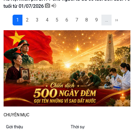
Podcast
Góc nhìn VOV1
tuổi từ 01/07/2026
Bình luận
10 phút Sự kiện - Luận bàn
1
2
3
4
5
6
7
8
9
…
››
Câu chuyện thời sự
Dòng chảy sự kiện
Đối thoại
Diễn đàn chủ nhật
Chuyện đêm
CHUYÊN MỤC
Giới thiệu
Thời sự