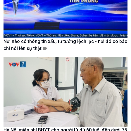
Tin Văn hoá & Du lịch
Ảnh
Chát với người nổi tiếng
Video
Câu chuyện Thể thao
Infographic
E-Magazine
Nơi nào có thông tin xấu, tư tưởng lệch lạc - nơi đó có báo
chí nói lên sự thật
Hà Nội miễn phí BHYT cho người từ đủ 60 tuổi đến dưới 75