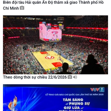
Biên đội tàu Hải quân Ấn Độ thăm xã giao Thành phố Hồ
Tài nguyên và Môi trường
khí hậu
Chí Minh
Chuyên gia của bạn
Xã hội chuyển động
Bước chân đến trường
Theo dòng thời sự chiều 22/6/2026
Văn hoá & Du lịch
Multimedia