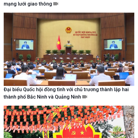
mạng lưới giao thông
Giới thiệu
Thời sự
Thời sự 6h
Thời sự 12h
Thời sự 18h
Thời sự 21h30
Bản tin
Chuyên mục
Theo dòng Thời sự
Đại biểu Quốc hội đồng tình với chủ trương thành lập hai
thành phố Bắc Ninh và Quảng Ninh